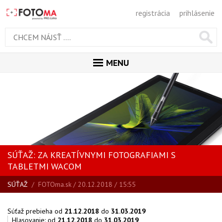
registrácia
prihlásenie
MENU
ÚVOD
MAGAZÍN
GALÉRIA
PORADŇA
SÚŤAŽ: ZA KREATÍVNYMI FOTOGRAFIAMI S
SÚŤAŽE
TABLETMI WACOM
KALENDÁR AKCIÍ
SÚŤAŽ
/
FOTOma.sk
/ 20.12.2018 / 15:55
WORKSHOPY
Súťaž prebieha od
21.12.2018
do
31.03.2019
Hlasovanie: od
21.12.2018
do
31.03.2019