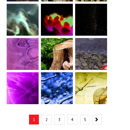
Nasledujúc
1
2
3
4
5