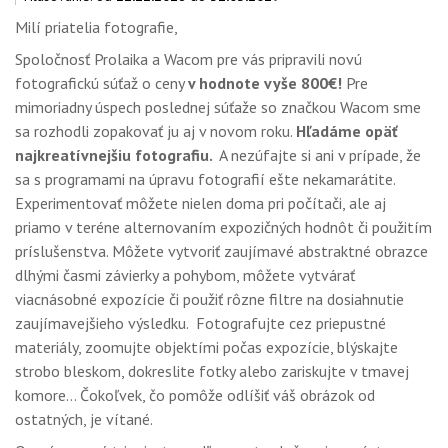
OBCHOD
Milí priatelia fotografie,
Spoločnosť Prolaika a Wacom pre vás pripravili novú
fotografickú súťaž o ceny
v hodnote vyše 800€!
Pre
mimoriadny úspech poslednej súťaže so značkou Wacom sme
sa rozhodli zopakovať ju aj v novom roku.
Hľadáme opäť
najkreatívnejšiu fotografiu.
A nezúfajte si ani v prípade, že
sa s programami na úpravu fotografií ešte nekamarátite.
Experimentovať môžete nielen doma pri počítači, ale aj
priamo v teréne alternovaním expozičných hodnôt či použitím
príslušenstva. Môžete vytvoriť zaujímavé abstraktné obrazce
dlhými časmi závierky a pohybom, môžete vytvárať
viacnásobné expozície či použiť rôzne filtre na dosiahnutie
zaujímavejšieho výsledku. Fotografujte cez priepustné
materiály, zoomujte objektími počas expozície, blýskajte
strobo bleskom, dokreslite fotky alebo zariskujte v tmavej
komore... Čokoľvek, čo pomôže odlíšiť váš obrázok od
ostatných, je vítané.