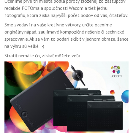
Oceníme prvé tri miesta podľa poroty zloženej zo zástupcov
redakcie FOTOma a spoločnosti Wacom a tiež jednu
fotografiu, ktorá získa najvyšší počet bodov od vás, čitateľov.
Sme zvedaví na vaše kretívne výtvory, určite oceníme
originálny nápad, zaujímavé kompozičné riešenie či technické
spracovanie. Ak sa vám to podarí skĺbiť v jednom obraze, šance
na výhru sú veľké. :-)
Stratiť nemáte čo, získať môžete veľa.