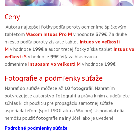
Ceny
Autora najlepšej fotky podľa poroty odmeníme špičkovým
tabletom
Wacom Intuos Pro M
v hodnote
379€
. Za druhé
miesto podľa poroty získate tablet
Intuos vo veľkosti
M
v hodnote
199€
a autor tretej fotky získa tablet
Intuos vo
veľkosti S
v hodnote
99€
. Víťaza hlasovania
odmeníme
Intuosom vo veľkosti M
v hodnote
199€
.
Fotografie a podmienky súťaže
Nahrať do súťaže môžete až
10 fotografií
. Nahratím
potvrdzujete autorstvo fotografií a práva k nim a udeľujete
súhlas k ich použitiu pre propagáciu samotnej súťaže
usporiadateľom (spol. PROLaika a Wacom). Usporiadatelia
nemôžu použiť fotografie na iný účel, ako je uvedené.
Podrobné podmienky súťaže