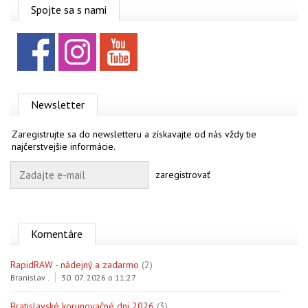
OBCHOD
Spojte sa s nami
Facebook
Instagram
YouTube
Newsletter
Zaregistrujte sa do newsletteru a získavajte od nás vždy tie
najčerstvejšie informácie.
zaregistrovať
Komentáre
RapidRAW - nádejný a zadarmo
(2)
Branislav .
30. 07. 2026 o 11:27
Bratislavské korunovačné dni 2026
(3)