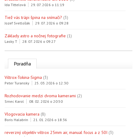
Ida Tittelová
29. 07. 2026 o 11:19
Tiež vás trápi špina na snímači?
(3)
Jozef Svetlošák
29. 07. 2026 o 09:28
Základy astro a nočnej fotografie
(1)
Lasky T
28. 07. 2026 o 09:27
Poradňa
Viltrox-Tokina-Sigma
(3)
Peter Turansky
25. 03. 2026 o 12:30
Rozhodovanie medzi dvoma kamerami
(2)
Srnec Karol
08. 02. 2026 o 20:50
Vlogovacia kamera
(8)
Boris Halabrin
21. 01. 2026 o 18:36
reverzný objektív viltrox 25mm air, manual focus a z 50I
(3)