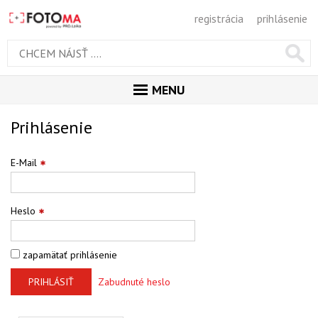
registrácia
prihlásenie
MENU
ÚVOD
Prihlásenie
MAGAZÍN
E-Mail
GALÉRIA
PORADŇA
Heslo
SÚŤAŽE
zapamätať prihlásenie
KALENDÁR AKCIÍ
PRIHLÁSIŤ
Zabudnuté heslo
WORKSHOPY