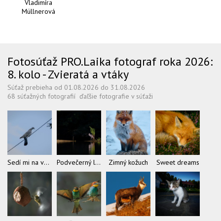
Vladimíra
Müllnerová
Fotosúťaž PRO.Laika fotograf roka 2026:
8. kolo - Zvieratá a vtáky
Súťaž prebieha od 01.08.2026 do 31.08.2026
68 súťažných fotografií
ďaľšie fotografie v súťaži
Sedí mi na vedení
Podvečerný lov
Zimný kožuch
Sweet dreams