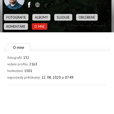
OBCHOD
Facebook
Web stránka
FOTOGRAFIE
ALBUMY
SLEDUJE
OBĽÚBENÉ
KOMENTÁRE
O MNE
O mne
fotografií:
132
videní profilu:
2163
hodnotení:
1501
naposledy prihlásený:
12. 08. 2020 o 07:49