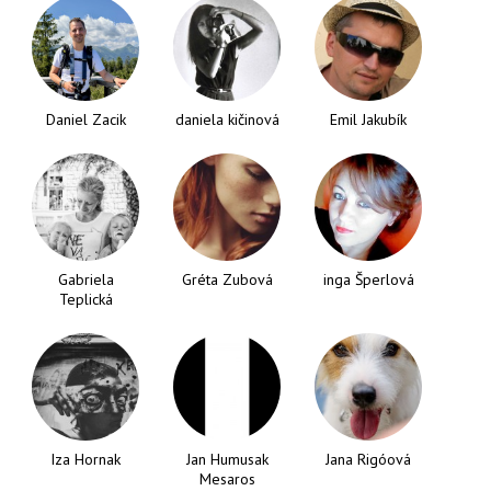
Daniel Zacik
daniela kičinová
Emil Jakubík
Gabriela
Gréta Zubová
inga Šperlová
Teplická
Iza Hornak
Jan Humusak
Jana Rigóová
Mesaros