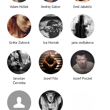
Adam Húšek
Andrej Gabor
Emil Jakubčo
Gréta Zubová
Iza Hornak
jana sedlakova
Jaroslav
Jozef Filo
Jozef Priczel
Červinka