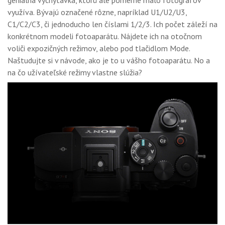
geniálna vychytávka, ktorú ale pomerne málo fotografov
GALÉRIA
využíva. Bývajú označené rôzne, napríklad U1/U2/U3,
C1/C2/C3, či jednoducho len číslami 1/2/3. Ich počet záleží na
PORADŇA
konkrétnom modeli fotoaparátu. Nájdete ich na otočnom
SÚŤAŽE
voliči expozičných režimov, alebo pod tlačidlom Mode.
Naštudujte si v návode, ako je to u vášho fotoaparátu. No a
KALENDÁR AKCIÍ
na čo užívateľské režimy vlastne slúžia?
WORKSHOPY
OBCHOD