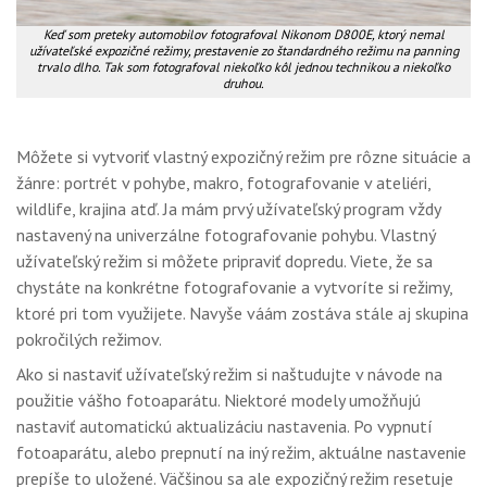
Keď som preteky automobilov fotografoval Nikonom D800E, ktorý nemal
užívateľské expozičné režimy, prestavenie zo štandardného režimu na panning
trvalo dlho. Tak som fotografoval niekoľko kôl jednou technikou a niekoľko
druhou.
Môžete si vytvoriť vlastný expozičný režim pre rôzne situácie a
žánre: portrét v pohybe, makro, fotografovanie v ateliéri,
wildlife, krajina atď. Ja mám prvý užívateľský program vždy
nastavený na univerzálne fotografovanie pohybu. Vlastný
užívateľský režim si môžete pripraviť dopredu. Viete, že sa
chystáte na konkrétne fotografovanie a vytvoríte si režimy,
ktoré pri tom využijete. Navyše váám zostáva stále aj skupina
pokročilých režimov.
Ako si nastaviť užívateľský režim si naštudujte v návode na
použitie vášho fotoaparátu. Niektoré modely umožňujú
nastaviť automatickú aktualizáciu nastavenia. Po vypnutí
fotoaparátu, alebo prepnutí na iný režim, aktuálne nastavenie
prepíše to uložené. Väčšinou sa ale expozičný režim resetuje