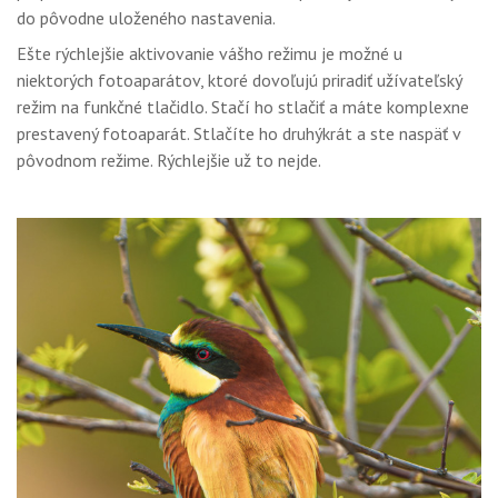
do pôvodne uloženého nastavenia.
Ešte rýchlejšie aktivovanie vášho režimu je možné u
niektorých fotoaparátov, ktoré dovoľujú priradiť užívateľský
režim na funkčné tlačidlo. Stačí ho stlačiť a máte komplexne
prestavený fotoaparát. Stlačíte ho druhýkrát a ste naspäť v
pôvodnom režime. Rýchlejšie už to nejde.