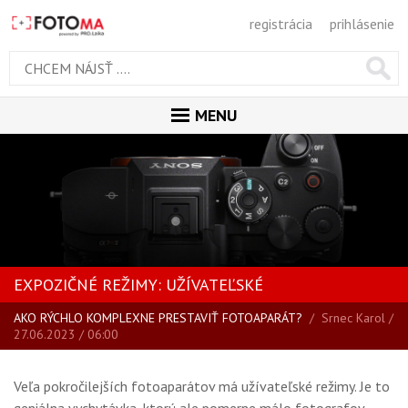
registrácia
prihlásenie
MENU
ÚVOD
MAGAZÍN
VŠETKY ČLÁNKY
RECENZIE
EXPOZIČNÉ REŽIMY: UŽÍVATEĽSKÉ
NOVINKY
AKO RÝCHLO KOMPLEXNE PRESTAVIŤ FOTOAPARÁT?
/
Srnec Karol
/
BLOG
27.06.2023 / 06:00
SPRIEVODCA KÚPOU
ŠKOLA FOTOGRAFIE
Veľa pokročilejších fotoaparátov má užívateľské režimy. Je to