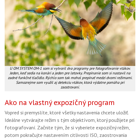
U OM SYSTEM OM-1 som si vytvoril dva programy pre fotografovanie vtákov.
Jeden, keď sedia na konári a jeden pre letovky. Prepínanie som si nastavil na
zadné funkčné tlačidlo. Rýchlo som tak mohol prepínať medzi dvomi režimami.
Samozrejme som využil aj detekciu vtákov, ktorá výdatne pomáha pri
zaostrovaní.
Ako na vlastný expozičný program
Vopred si premyslíte, ktoré všetky nastavenia chcete uložiť.
Ideálne vytvárajte režim s tým objektívom, ktorý použijete pri
fotografovaní. Začnite tým, že si vyberiete expozičný režim,
potom pokračujte nastavením citlivosti ISO, zaostrovania