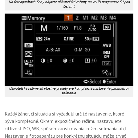
Na fotoaparátoch Sony nájdete užívateľské režimy na voliči programov. Sú pod
číslami.
Užívateľské režimy sú vlastne presety pre komplexné nastavenie parametrov
snímania.
Každý žáner, či situácia si vyžadujú určité nastavenie, ktoré
býva komplexné. Okrem expozičného režimu nastavujete
citlivosť ISO, WB, spôsob zaostrovania, režim snímania atď.
Nastavenie fotoaparátu pre konkrétnu situáciu môže trvať