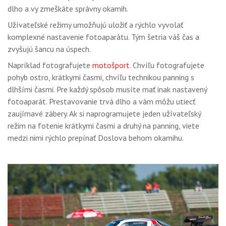
dlho a vy zmeškáte správny okamih.
Užívateľské režimy umožňujú uložiť a rýchlo vyvolať
komplexné nastavenie fotoaparátu. Tým šetria váš čas a
zvyšujú šancu na úspech.
Napríklad fotografujete
motošport
. Chvíľu fotografujete
pohyb ostro, krátkymi časmi, chvíľu technikou panning s
dlhšími časmi. Pre každý spôsob musíte mať inak nastavený
fotoaparát. Prestavovanie trvá dlho a vám môžu utiecť
zaujímavé zábery. Ak si naprogramujete jeden užívateľský
režim na fotenie krátkymi časmi a druhý na panning, viete
medzi nimi rýchlo prepínať Doslova behom okamihu.