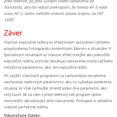
pred fotením, po jeho uložení vráťte nastavenia do
štandardu, aby ste neboli prekvapení, že miesto AF-S máte
zrazu AF-C, alebo nafotíte slnkom zaliatu krajinu na ISO
1600.
Záver
Vlastné expozičné režimy sú efektívnym spôsobom rýchleho
prispôsobenia fotoaparátu konkrétnym žánrom a situáciám. V
špeciálnych situáciach sú vlastne efektívnejšie ako pokročilé
expozičné režimy, pretože obsahujú nastavenia oveľa väčšieho
množstva parametrov, ako, len expozičný režim.
Pri využití vlastných programov sa samozrejme nevyhnete
nastaveniu niektorých parametrov, ako to vyžaduje konkrétna
situácia. Je však rýchlejšie zmeniť jeden dva-parametre, ako
celý tucet. Ak sa vám v praxi niektorý váš program úplne
neosvedčil, aktualizujte jeho nastavenie. Postupne si odladíte
vlastné perfektné režimy.
Odporúčané články: