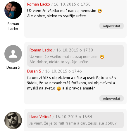
Roman Lacko
/
16. 10. 2015 o 17:30
Už viem že všetko mať naozaj nemusím
Ale dobre, niekto to využije určite.
Roman
odpovedať
Lacko
Roman Lacko
/
16. 10. 2015 o 17:30
Už viem že všetko mať naozaj nemusím
Ale dobre, niekto to využije určite.
Dusan S
Dusan S
/
16. 10. 2015 o 17:46
ťa omrzí 5D s objektívmi a ešte aj ušetríš; to si už v
štádiu, že sa nezaoberáš foťákom, ani objektívmi a
myslíš na svetlo
a si pravda amatér
odpovedať
Hana Velická
/
16. 10. 2015 o 16:54
Ja viem, že je to full frame a carl zeiss, ale 3500?