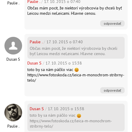
Paulie .
/
17. 10. 2015 o 07:40
Paulie .
Občas mám pocit, že niektorí výrobcovia by chceli byť
Leicou medzi neLeicami. Hlavne cenou.
odpovedať
Paulie .
/
17. 10. 2015 o 07:40
Občas mám pocit, že niektorí výrobcovia by chceli
byť Leicou medzi neLeicami. Hlavne cenou.
Dusan S
Dusan S
/
17. 10. 2015 o 15:38
toto by sa nám páčilo viac
https://www.fotoskoda.cz/leica-m-monochrom-stribrny-
telo/
odpovedať
Dusan S
/
17. 10. 2015 o 15:38
toto by sa nám páčilo viac
https://www.fotoskoda.cz/leica-m-monochrom-
stribrny-telo/
Paulie .