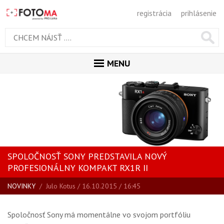
registrácia
prihlásenie
MENU
ÚVOD
MAGAZÍN
VŠETKY ČLÁNKY
RECENZIE
SPOLOČNOSŤ SONY PREDSTAVILA NOVÝ
NOVINKY
PROFESIONÁLNY KOMPAKT RX1R II
BLOG
NOVINKY
/
Julo Kotus
/ 16.10.2015 / 16:45
SPRIEVODCA KÚPOU
ŠKOLA FOTOGRAFIE
Spoločnosť Sony má momentálne vo svojom portfóliu