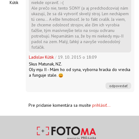
niekde opraviť. :-(
Kútik
Ale prečo nie, tento SONY (a aj predchodcovia) nám
ukazujú, že sa dá vytvoriť skvelý stroj. Len nechápem
tú cenu... A ešte hmotnosť. Je to fakt cvalík. Ja viem,
že chceme odolnosť strojov, ale čím ich vyrobia
ťažšie, tým masívnejšie telo na svoju ochranu
potrebujú. Nepamätám sa, že by mi niekedy mju-II
padol na zem. Malý, ľahký a navyše vodeodolný
foťáčik.
Ladislav Kútik
/
19. 10. 2015 o 18:09
Skus Matunak, NZ.
Oly mju II - Mám ho od syna, vyborna hracka do vrecka
a funguje stale.
odpovedať
Pre pridanie komentára sa musíte
prihlásiť...