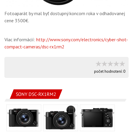
Fotoaparát by mal byť dostupný koncom roka v odhadovanej
cene 3500€.
Viac informácií:
http://www.sony.com/electronics/cyber-shot-
compact-cameras/dsc-rx1rm2
počet hodnotení:
0
SONY DSC-RX1RM2