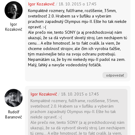
Igor Kozakovič
/
18. 10. 2015 o 17:45
Kompaktné rozmery, fullframe, rozlíšenie, 35mm,
sveteľnosť 2.0. Hrabem sa v šuflíku a vyberám
prachom zapadnutý Olympus mju-II. Ešte ho tak niekde
Igor
opraviť. :-(
Kozakovič
Ale prečo nie, tento SONY (a aj predchodcovia) nám
ukazujú, že sa dá vytvoriť skvelý stroj. Len nechápem tú
cenu... A ešte hmotnosť. Je to fakt cvalík. Ja viem, že
chceme odolnosť strojov, ale čím ich vyrobia ťažšie,
tým masívnejšie telo na svoju ochranu potrebujú.
Nepamätám sa, že by mi niekedy mju-II padol na zem.
Malý, ľahký a navyše vodeodolný foťáčik.
odpovedať
Igor Kozakovič
/
18. 10. 2015 o 17:45
Kompaktné rozmery, fullframe, rozlíšenie, 35mm,
sveteľnosť 2.0. Hrabem sa v šuflíku a vyberám
prachom zapadnutý Olympus mju-II. Ešte ho tak
Rudolf
niekde opraviť. :-(
Baranovič
Ale prečo nie, tento SONY (a aj predchodcovia) nám
ukazujú, že sa dá vytvoriť skvelý stroj. Len nechápem
tú cenu... A ešte hmotnosť. Je to fakt cvalík. Ja viem,