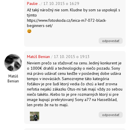
Paulie .
/
17. 10. 2015 o 16:29
Až taký náročný nie som. Kludne by som sa uspokojil s
týmto
https://www.fotoskoda.cz/leica-m7-072-black-
odpovedať
Matúš Benian
/
17. 10. 2015 o 19:13
Neviem prečo sa sťažovať na cenu. Jediný konkurent je
o 1000€ drahší a technologicky o niečo pozadu. Sony
má právo udávať cenu keďže v poslednej dobe udáva
Matúš
tempo v inováciách. Samozrejme táto kategória
Benian
foťákov je pre ľudí ktorý vedia čo chcú a keď zrovna
nefotia nejakú zákazku Otus-mi tak majú vždy zo sebou
niečo takéto. Alebo to je pre rozmarných ktorý si pre
image kupujú prekrytovaný Sony a77 na Hasselblad,
len preto že na to majú.
odpovedať