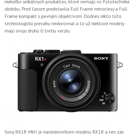
niekoľko unikátnych produktov, ktoré nemajú vo fototechnike
GALÉRIA
obdobu. Pred časom predstavila Full Frame mirrorlesy a Full
PORADŇA
Frame kompakt s pevným objektívom. Dodnes nikto túto
technologickú prevahu nedorovnal a to už niektoré modely
SÚŤAŽE
majú svoju druhú či tretiu verziu.
KALENDÁR AKCIÍ
WORKSHOPY
OBCHOD
Sony RX1R MkII je nasledovníkom modelu RX1R a ten zas