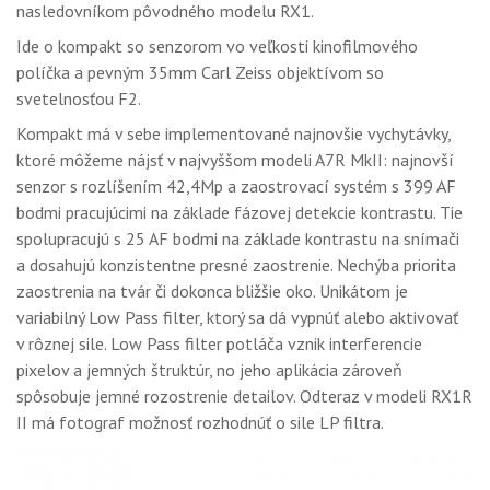
nasledovníkom pôvodného modelu RX1.
Ide o kompakt so senzorom vo veľkosti kinofilmového
políčka a pevným 35mm Carl Zeiss objektívom so
svetelnosťou F2.
Kompakt má v sebe implementované najnovšie vychytávky,
ktoré môžeme nájsť v najvyššom modeli A7R MkII: najnovší
senzor s rozlíšením 42,4Mp a zaostrovací systém s 399 AF
bodmi pracujúcimi na základe fázovej detekcie kontrastu. Tie
spolupracujú s 25 AF bodmi na základe kontrastu na snímači
a dosahujú konzistentne presné zaostrenie. Nechýba priorita
zaostrenia na tvár či dokonca bližšie oko. Unikátom je
variabilný Low Pass filter, ktorý sa dá vypnúť alebo aktivovať
v rôznej sile. Low Pass filter potláča vznik interferencie
pixelov a jemných štruktúr, no jeho aplikácia zároveň
spôsobuje jemné rozostrenie detailov. Odteraz v modeli RX1R
II má fotograf možnosť rozhodnúť o sile LP filtra.