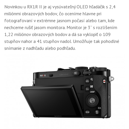
Novinkou u RX1R II je aj vysúvateľný OLED hľadáčik s 2,4
miliónmi obrazových bodov, čo oceníme hlavne pri
fotografovaní v extrémne jasnom počasí alebo tam, kde
nechceme rušiť jasom monitora. Monitor je 3“ s rozlíšením
1,22 miliónov obrazových bodov a dá sa vyklopiť o 109
stupňov nahor a 41 stupňov nadol. Umožňuje tak pohodlné
snímanie z nadhľadu alebo podhľadu.