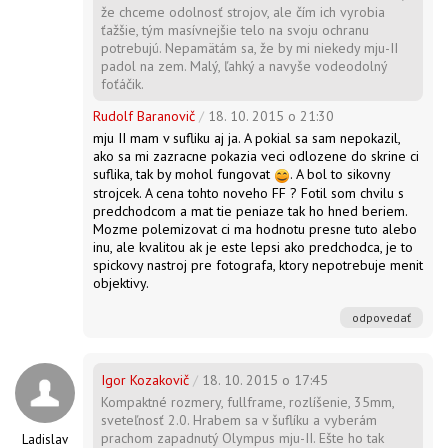
že chceme odolnosť strojov, ale čím ich vyrobia
ťažšie, tým masívnejšie telo na svoju ochranu
potrebujú. Nepamätám sa, že by mi niekedy mju-II
padol na zem. Malý, ľahký a navyše vodeodolný
foťáčik.
Rudolf Baranovič
/
18. 10. 2015 o 21:30
mju II mam v sufliku aj ja. A pokial sa sam nepokazil,
ako sa mi zazracne pokazia veci odlozene do skrine ci
suflika, tak by mohol fungovat
. A bol to sikovny
strojcek. A cena tohto noveho FF ? Fotil som chvilu s
predchodcom a mat tie peniaze tak ho hned beriem.
Mozme polemizovat ci ma hodnotu presne tuto alebo
inu, ale kvalitou ak je este lepsi ako predchodca, je to
spickovy nastroj pre fotografa, ktory nepotrebuje menit
objektivy.
odpovedať
Igor Kozakovič
/
18. 10. 2015 o 17:45
Kompaktné rozmery, fullframe, rozlíšenie, 35mm,
sveteľnosť 2.0. Hrabem sa v šuflíku a vyberám
prachom zapadnutý Olympus mju-II. Ešte ho tak
Ladislav