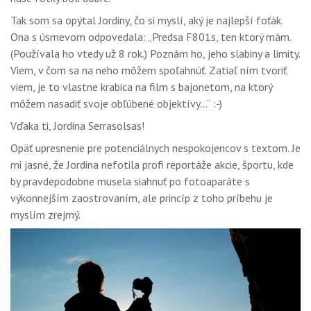
Tak som sa opýtal Jordiny, čo si myslí, aký je najlepší foťák.
Ona s úsmevom odpovedala: „Predsa F801s, ten ktorý mám.
(Používala ho vtedy už 8 rok.) Poznám ho, jeho slabiny a limity.
Viem, v čom sa na neho môžem spoľahnúť. Zatiaľ ním tvoriť
viem, je to vlastne krabica na film s bajonetom, na ktorý
môžem nasadiť svoje obľúbené objektívy...“ :-)
Vďaka ti, Jordina Serrasolsas!
Opäť upresnenie pre potenciálnych nespokojencov s textom. Je
mi jasné, že Jordina nefotila profi reportáže akcie, športu, kde
by pravdepodobne musela siahnuť po fotoaparáte s
výkonnejším zaostrovaním, ale princíp z toho príbehu je
myslím zrejmý.