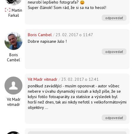
neurobí lepšieho fotografa?
Super článok! Som rád, že si sa na to hecol!
Martin
Farkaš
odpovedať
Boris Cambel
/
23. 02. 2017 o 11:47
Dobre napisane Julo !
odpovedať
Boris
Cambel
Vit Madr vitmadr
/
23. 02. 2017 o 12:41
poněkud zavádějící - musím oponovat - autor vůbec
nebere v úvahu dynamický rozsah a když píše, že se
kdysi fotilo fotoaparáty za statisíce a výsledek byl
Vit Madr
horší než dnes, tak asi nikdy nefotil s velkoformátovými
vitmadr
objektivy ...
odpovedať