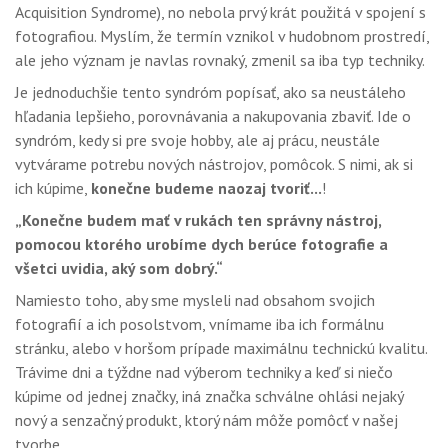
Acquisition Syndrome), no nebola prvý krát použitá v spojení s
fotografiou. Myslím, že termín vznikol v hudobnom prostredí,
ale jeho význam je navlas rovnaký, zmenil sa iba typ techniky.
Je jednoduchšie tento syndróm popísať, ako sa neustáleho
hľadania lepšieho, porovnávania a nakupovania zbaviť. Ide o
syndróm, kedy si pre svoje hobby, ale aj prácu, neustále
vytvárame potrebu nových nástrojov, pomôcok. S nimi, ak si
ich kúpime,
konečne budeme naozaj tvoriť...
!
„Konečne budem mať v rukách ten správny nástroj,
pomocou ktorého urobíme dych berúce fotografie a
všetci uvidia, aký som dobrý.“
Namiesto toho, aby sme mysleli nad obsahom svojich
fotografií a ich posolstvom, vnímame iba ich formálnu
stránku, alebo v horšom prípade maximálnu technickú kvalitu.
Trávime dni a týždne nad výberom techniky a keď si niečo
kúpime od jednej značky, iná značka schválne ohlási nejaký
nový a senzačný produkt, ktorý nám môže pomôcť v našej
tvorbe.