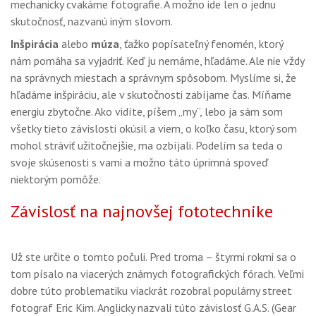
mechanicky cvakáme fotografie. A možno ide len o jednu
GALÉRIA
skutočnosť, nazvanú iným slovom.
PORADŇA
Inšpirácia
alebo
múza
, ťažko popísateľný fenomén, ktorý
nám pomáha sa vyjadriť. Keď ju nemáme, hľadáme. Ale nie vždy
SÚŤAŽE
na správnych miestach a správnym spôsobom. Myslíme si, že
hľadáme inšpiráciu, ale v skutočnosti zabíjame čas. Míňame
KALENDÁR AKCIÍ
energiu zbytočne. Ako vidíte, píšem „my“, lebo ja sám som
WORKSHOPY
všetky tieto závislosti okúsil a viem, o koľko času, ktorý som
mohol stráviť užitočnejšie, ma ozbíjali. Podelím sa teda o
OBCHOD
svoje skúsenosti s vami a možno táto úprimná spoveď
niektorým pomôže.
Závislosť na najnovšej fototechnike
Už ste určite o tomto počuli. Pred troma – štyrmi rokmi sa o
tom písalo na viacerých známych fotografických fórach. Veľmi
dobre túto problematiku viackrát rozobral populárny street
fotograf Eric Kim. Anglicky nazvali túto závislosť G.A.S. (Gear