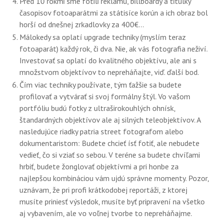
Pred 10 rokmi sme fotili reklamu, billboardy a titulky
časopisov fotoaparátmi za státisíce korún a ich obraz bol
horší od dnešnej zrkadlovky za 400€...
Málokedy sa oplatí upgrade techniky (myslím teraz
fotoaparát) každý rok, či dva. Nie, ak vás fotografia neživí.
Investovať sa oplatí do kvalitného objektívu, ale ani s
množstvom objektívov to nepreháňajte, viď. ďalší bod.
Čím viac techniky používate, tým ťažšie sa budete
profilovať a vytvárať si svoj formálny štýl. Vo vašom
portfóliu budú fotky z ultraširokouhlých ohnísk,
štandardných objektívov ale aj silných teleobjektívov. A
nasledujúce riadky patria street fotografom alebo
dokumentaristom: Budete chcieť ísť fotiť, ale nebudete
vedieť, čo si vziať so sebou. V teréne sa budete chvíľami
hrbiť, budete žonglovať objektívmi a pri honbe za
najlepšou kombináciou vám ujdú správne momenty. Pozor,
uznávam, že pri profi krátkodobej reportáži, z ktorej
musíte priniesť výsledok, musíte byť pripravení na všetko
aj vybavením, ale vo voľnej tvorbe to nepreháňajme.