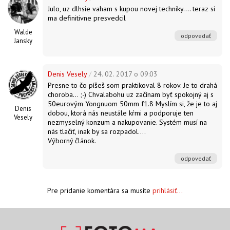
Julo, uz dlhsie vaham s kupou novej techniky.... teraz si
ma definitivne presvedcil
Walde
odpovedať
Jansky
Denis Vesely
/
24. 02. 2017 o 09:03
Presne to čo píšeš som praktikoval 8 rokov. Je to drahá
choroba... ;-) Chvalabohu uz začínam byť spokojný aj s
50eurovým Yongnuom 50mm f1.8 Myslím si, že je to aj
Denis
dobou, ktorá nás neustále kŕmi a podporuje ten
Vesely
nezmyselný konzum a nakupovanie. Systém musí na
nás tlačiť, inak by sa rozpadol....
Výborný článok.
odpovedať
Pre pridanie komentára sa musíte
prihlásiť...