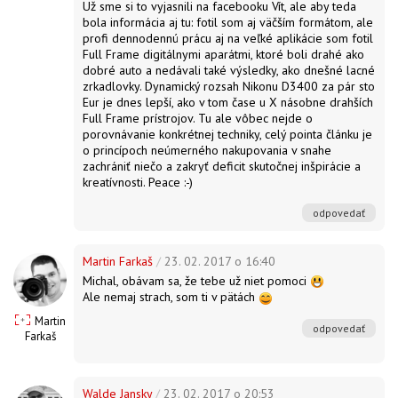
Už sme si to vyjasnili na facebooku Vít, ale aby teda
bola informácia aj tu: fotil som aj väčším formátom, ale
profi dennodennú prácu aj na veľké aplikácie som fotil
Full Frame digitálnymi aparátmi, ktoré boli drahé ako
dobré auto a nedávali také výsledky, ako dnešné lacné
zrkadlovky. Dynamický rozsah Nikonu D3400 za pár sto
Eur je dnes lepší, ako v tom čase u X násobne drahších
Full Frame prístrojov. Tu ale vôbec nejde o
porovnávanie konkrétnej techniky, celý pointa článku je
o princípoch neúmerného nakupovania v snahe
zachrániť niečo a zakryť deficit skutočnej inšpirácie a
kreatívnosti. Peace :-)
odpovedať
Martin Farkaš
/
23. 02. 2017 o 16:40
Michal, obávam sa, že tebe už niet pomoci
Ale nemaj strach, som ti v pätách
Martin
odpovedať
Farkaš
Walde Jansky
/
23. 02. 2017 o 20:53