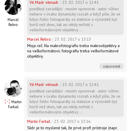
Vit Madr vitmadr
/
23. 02. 2017 o 12:41
poněkud zavádějící - musím oponovat - autor vůbec
nebere v úvahu dynamický rozsah a když píše, že se
kdysi fotilo fotoaparáty za statisíce a výsledek byl
Marcel
horší než dnes, tak asi nikdy nefotil s
Rebro
velkoformátovými objektivy ...
Marcel Rebro
/
23. 02. 2017 o 13:13
Moja reč. Na makrofotografiu treba makroobjektívy a
na veľkoformátovú fotografiu treba veľkoformátové
objektívy.
odpovedať
Vit Madr vitmadr
/
23. 02. 2017 o 12:41
poněkud zavádějící - musím oponovat - autor vůbec
nebere v úvahu dynamický rozsah a když píše, že se
kdysi fotilo fotoaparáty za statisíce a výsledek byl
Martin
horší než dnes, tak asi nikdy nefotil s
Farkaš
velkoformátovými objektivy ...
Martin Farkaš
/
23. 02. 2017 o 13:16
Skôr je to myslené tak, že prvé profi prístroje (napr.