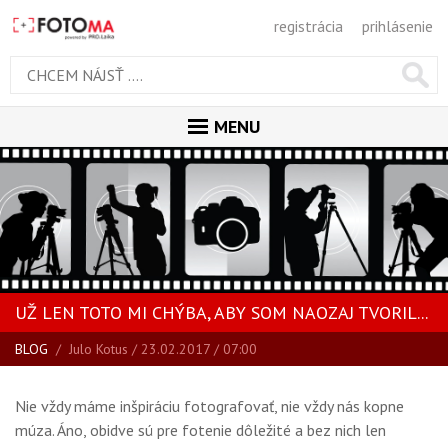
registrácia
prihlásenie
MENU
ÚVOD
MAGAZÍN
VŠETKY ČLÁNKY
RECENZIE
UŽ LEN TOTO MI CHÝBA, ABY SOM NAOZAJ TVORIL...
NOVINKY
BLOG
/
Julo Kotus
/ 23.02.2017 / 07:00
BLOG
SPRIEVODCA KÚPOU
Nie vždy máme inšpiráciu fotografovať, nie vždy nás kopne
ŠKOLA FOTOGRAFIE
múza. Áno, obidve sú pre fotenie dôležité a bez nich len