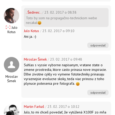
. Šedivec .
/
23. 02. 2017 o 08:38
Toto by som na propagačno-technickom webe
necakal
Julo
Julo Kotus
/
23. 02. 2017 o 09:10
Kotus
Ani ja. :-)
odpovedať
Miroslav Šimek
/
23. 02. 2017 o 09:48
Suhlas s vyssie vyborne napisanym, vratane state o
zmene prostredia, ktore casto prinasa nove inspiracie.
Dlhe zivotne cykly vo vymene fototechniky prinasaju
Miroslav
vyraznejsie evolucne skoky, teda viac prinosu z toho
Šimek
plynuce potesenia pre fotografa.
odpovedať
Martin Farkaš
/
23. 02. 2017 o 10:12
Julo, to mi chceš povedať, že vytúžená X100F zo mňa