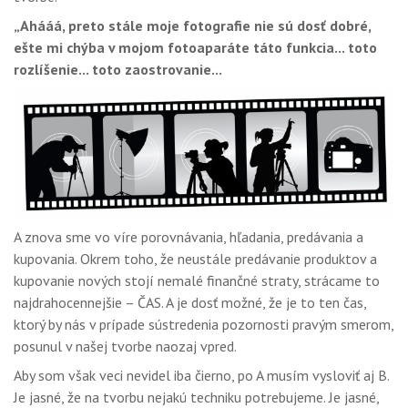
„Ahááá, preto stále moje fotografie nie sú dosť dobré,
ešte mi chýba v mojom fotoaparáte táto funkcia... toto
rozlíšenie... toto zaostrovanie...
A znova sme vo víre porovnávania, hľadania, predávania a
kupovania. Okrem toho, že neustále predávanie produktov a
kupovanie nových stojí nemalé finančné straty, strácame to
najdrahocennejšie – ČAS. A je dosť možné, že je to ten čas,
ktorý by nás v prípade sústredenia pozornosti pravým smerom,
posunul v našej tvorbe naozaj vpred.
Aby som však veci nevidel iba čierno, po A musím vysloviť aj B.
Je jasné, že na tvorbu nejakú techniku potrebujeme. Je jasné,