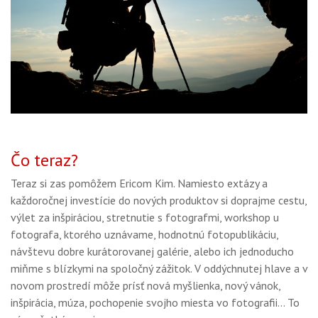
Čo teraz?
Teraz si zas pomôžem Ericom Kim. Namiesto extázy a
každoročnej investície do nových produktov si doprajme cestu,
výlet za inšpiráciou, stretnutie s fotografmi, workshop u
fotografa, ktorého uznávame, hodnotnú fotopublikáciu,
návštevu dobre kurátorovanej galérie, alebo ich jednoducho
miňme s blízkymi na spoločný zážitok. V oddýchnutej hlave a v
novom prostredí môže prísť nová myšlienka, nový vánok,
inšpirácia, múza, pochopenie svojho miesta vo fotografii... To