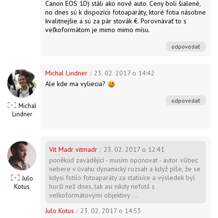
Canon EOS 1D) stáli ako nové auto. Ceny boli šialené,
no dnes sú k dispozícii fotoaparáty, ktoré fotia násobne
kvalitnejšie a sú za pár stovák €. Porovnávať to s
veľkoformátom je mimo mimo mísu.
odpovedať
Michal Lindner
/
23. 02. 2017 o 14:42
Ale kde ma vyliecia?
odpovedať
Michal
Lindner
Vit Madr vitmadr
/
23. 02. 2017 o 12:41
poněkud zavádějící - musím oponovat - autor vůbec
nebere v úvahu dynamický rozsah a když píše, že se
kdysi fotilo fotoaparáty za statisíce a výsledek byl
Julo
horší než dnes, tak asi nikdy nefotil s
Kotus
velkoformátovými objektivy ...
Julo Kotus
/
23. 02. 2017 o 14:53