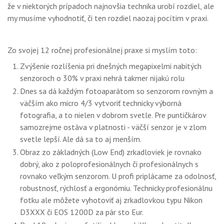
že v niektorých prípadoch najnovšia technika urobí rozdiel, ale
my musíme vyhodnotiť, či ten rozdiel naozaj pocítim v praxi.
Zo svojej 12 ročnej profesionálnej praxe si myslím toto:
Zvýšenie rozlíšenia pri dnešných megapixelmi nabitých
senzoroch o 30% v praxi nehrá takmer nijakú rolu
Dnes sa dá každým fotoaparátom so senzorom rovným a
väčším ako micro 4/3 vytvoriť technicky výborná
fotografia, a to nielen v dobrom svetle. Pre puntičkárov
samozrejme ostáva v platnosti - väčší senzor je v zlom
svetle lepší. Ale dá sa to aj menším.
Obraz zo základných (Low End) zrkadloviek je rovnako
dobrý, ako z poloprofesionálnych či profesionálnych s
rovnako veľkým senzorom. U profi priplácame za odolnosť,
robustnosť, rýchlosť a ergonómiu. Technicky profesionálnu
fotku ale môžete vyhotoviť aj zrkadlovkou typu Nikon
D3XXX či EOS 1200D za pár sto Eur.