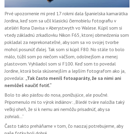
Prvé upozornenie mi pred 17 rokmi dala španielska kamarátka
Jordina, keď som sa učil klasickú čiernobielu fotografiu v
ateliéri Rona Davisa v Aberystwyth vo Walese. Kúpil som si
vtedy základnú zrkadlovku Nikon F65, ktorej obmedzenia som
pokladal za neprekonateľné, aby som sa vo svojej tvorbe
mohol posunúť ďalej. Tak som si kúpil F80. No stále to bolo
málo, túžil som po niečom väčšom, odolnejšom a menej
plastovom. Vyhliadol som si F100. Keď som to povedal
Jordine, ktorá bola skúsenejším a lepším fotografom ako ja,
povedala:
„Tak často meníš fotoaparáty, že sa nimi ani
nemôžeš naučiť fotiť.“
Bolo to ako päsťou do nosa, ponižujúce, ale poučné.
Pripomenulo mi to výrok indiánov: „Bledé tváre naložia taký
veľký oheň, že si k nemu ani nemôžu prisadnúť, aby sa
zohriali...“
Často takto preháňame v tom, čo naozaj potrebujeme, aby
naše fotky boli dobré.