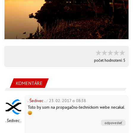
počet hodnotení:
5
KOMENTÁRE
. Šedivec .
/
23. 02. 2017 o 08:38
Toto by som na propagačno-technickom webe necakal
. Šedivec .
odpovedať