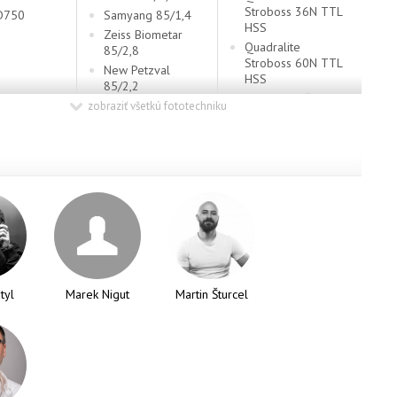
Stroboss 36N TTL
D750
Samyang 85/1,4
HSS
Zeiss Biometar
Quadralite
85/2,8
Stroboss 60N TTL
New Petzval
HSS
85/2,2
+ odpaľovač
Nikkor 24-120/4
zobraziť všetkú fototechniku
tyl
Marek Nigut
Martin Šturcel