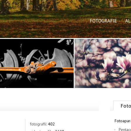
FOTOGRAFIE
A
Foto
Fotoapar
fotografií:
402
Pentac