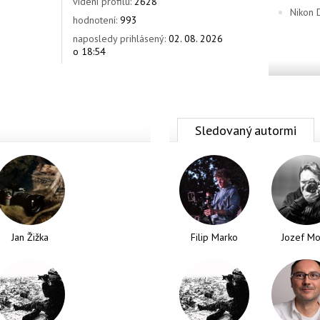
videní profilu:
2628
Nikon 
hodnotení:
993
naposledy prihlásený:
02. 08. 2026
o 18:54
Sledovaný autormi
Jan Žižka
Filip Marko
Jozef Mo