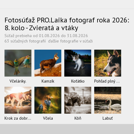
Fotosúťaž PRO.Laika fotograf roka 2026:
8. kolo - Zvieratá a vtáky
Súťaž prebieha od 01.08.2026 do 31.08.2026
63 súťažných fotografií
ďaľšie fotografie v súťaži
Včeláriky.
Kamzík
Koťátko
Pohľad plný slobody
Krok za dobrodružstvom
Včela
Kôň
Labuť