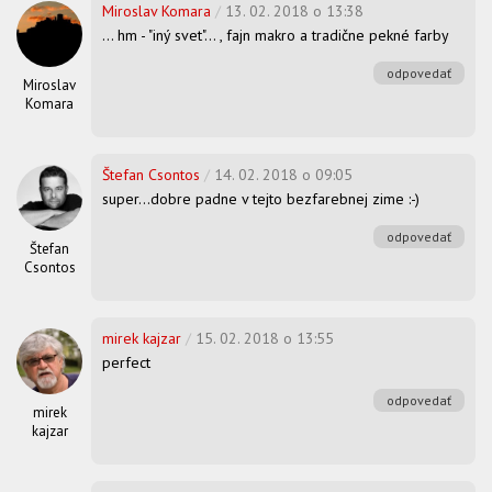
Miroslav Komara
/
13. 02. 2018 o 13:38
... hm - "iný svet"... , fajn makro a tradične pekné farby
odpovedať
Miroslav
Komara
Štefan Csontos
/
14. 02. 2018 o 09:05
super...dobre padne v tejto bezfarebnej zime :-)
odpovedať
Štefan
Csontos
mirek kajzar
/
15. 02. 2018 o 13:55
perfect
odpovedať
mirek
kajzar