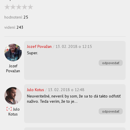
hodnotení:
25
videní:
243
Jozef Považan
/
13. 02. 2018 o 12:15
Super.
odpovedať
Jozef
Považan
Julo Kotus
/
13. 02. 2018 o 12:48
Neuveriteľné, neveril by som, že sa to dá takto odfotiť
naživo. Teda verím, že to je...
Julo
odpovedať
Kotus