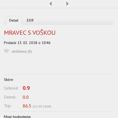
Predchádzajúca
Nasledujúca
OBĽUBENÍ AUTORI
VYHĽADÁVANIE
Detail
EXIF
PORADŇA
MRAVEC S VOŠKOU
SÚŤAŽE
Pridaná:
13. 02. 2018 o 10:46
KALENDÁR AKCIÍ
obľúbená (
0
)
WORKSHOPY
OBCHOD
Skóre
0.9
Celkové:
0.0
Denné:
86.5
Top:
(
25.03.2018
)
Moje hodnotenie