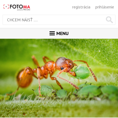
registrácia
prihlásenie
MENU
ÚVOD
MAGAZÍN
GALÉRIA
ODPORÚČANÉ
NAJNOVŠIE
POPULÁRNE
POPULÁRNE DNES
OBĽUBENÉ