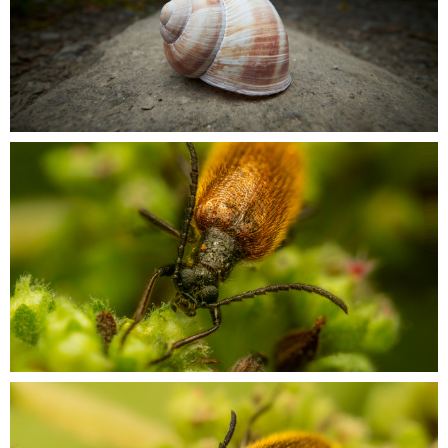
OBĽUBENÍ AUTORI
VYHĽADÁVANIE
PORADŇA
SÚŤAŽE
KALENDÁR AKCIÍ
WORKSHOPY
OBCHOD