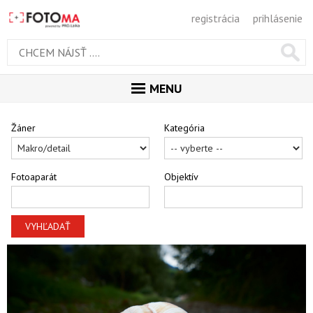
registrácia
prihlásenie
MENU
ÚVOD
Žáner
Kategória
MAGAZÍN
GALÉRIA
Fotoaparát
Objektív
ODPORÚČANÉ
NAJNOVŠIE
VYHĽADAŤ
POPULÁRNE
POPULÁRNE DNES
OBĽUBENÉ