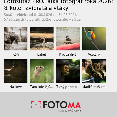
Fotosúťaž PRO.Laika fotograf roka 2026:
8. kolo - Zvieratá a vtáky
Súťaž prebieha od 01.08.2026 do 31.08.2026
57 súťažných fotografií
ďaľšie fotografie v súťaži
Kôň
Labuť
Kačica divá
Včelárik
Na love
Tam, kde žijú sysle
Tichý pozorovateľ
sladká maškrta