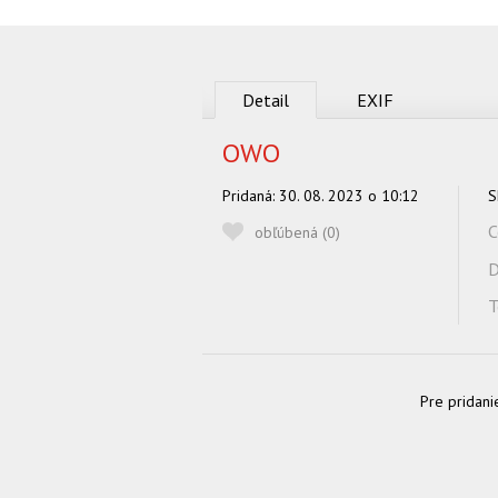
Detail
EXIF
OWO
Pridaná:
30. 08. 2023 o 10:12
S
C
obľúbená (
0
)
D
T
Pre pridani