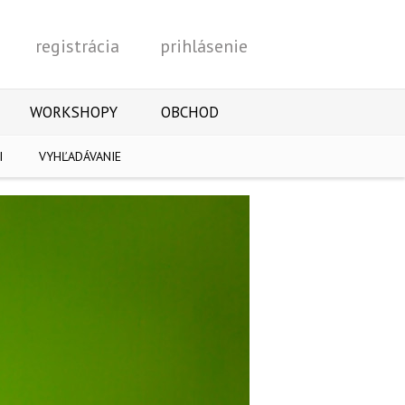
registrácia
prihlásenie
Vyhľadať
WORKSHOPY
OBCHOD
I
VYHĽADÁVANIE