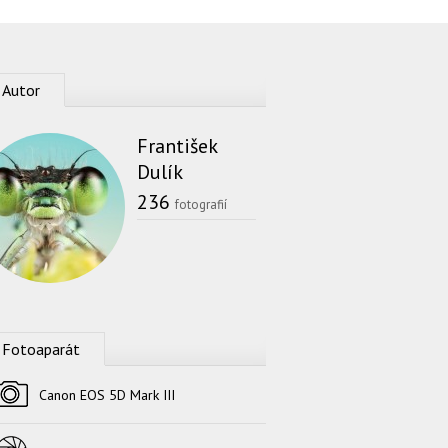
Autor
František
Dulík
236
fotografií
Fotoaparát
Fotoaparát
Canon EOS 5D Mark III
Objektív