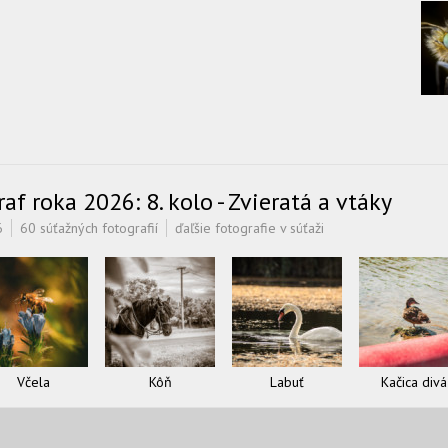
f roka 2026: 8. kolo - Zvieratá a vtáky
6
60 súťažných fotografií
ďaľšie fotografie v súťaži
Včela
Kôň
Labuť
Kačica divá