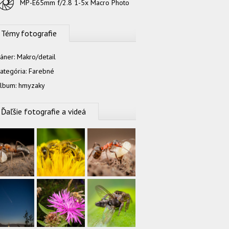
MP-E65mm f/2.8 1-5x Macro Photo
Témy fotografie
áner:
Makro/detail
ategória:
Farebné
lbum:
hmyzaky
Ďaľšie fotografie a videá