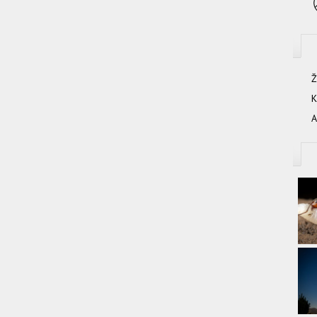
Ž
K
A