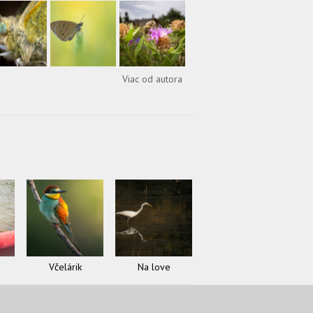
Viac od autora
Včelárik
Na love