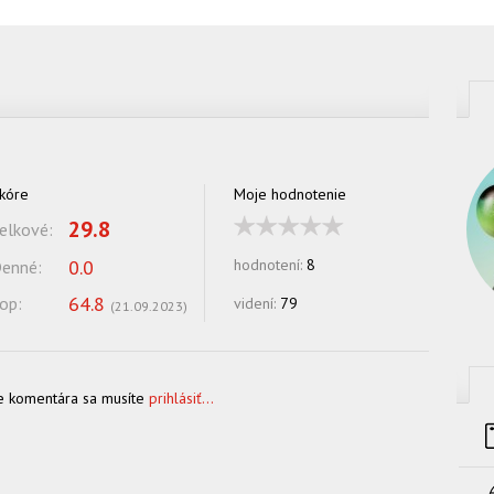
kóre
Moje hodnotenie
29.8
elkové:
0.0
hodnotení:
8
enné:
64.8
op:
videní:
79
(
21.09.2023
)
e komentára sa musíte
prihlásiť...