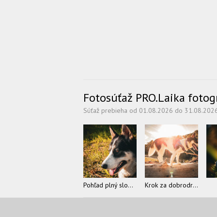
Fotosúťaž PRO.Laika fotogra
Súťaž prebieha od 01.08.2026 do 31.08.202
Pohľad plný slobody
Krok za dobrodružstvom