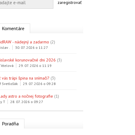
zaregistrovať
Komentáre
idRAW - nádejný a zadarmo
(2)
islav .
30. 07. 2026 o 11:27
tislavské korunovačné dni 2026
(3)
Tittelová
29. 07. 2026 o 11:19
 vás trápi špina na snímači?
(3)
f Svetlošák
29. 07. 2026 o 09:28
lady astro a nočnej fotografie
(1)
y T
28. 07. 2026 o 09:27
Poradňa