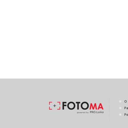
O 
Pa
Po