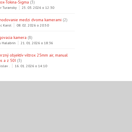
trox-Tokina-Sigma
(3)
r Turansky
25. 03. 2026 o 12:30
hodovanie medzi dvoma kamerami
(2)
c Karol
08. 02. 2026 o 20:50
govacia kamera
(8)
s Halabrin
21. 01. 2026 o 18:36
erzný objektív viltrox 25mm air, manual
s a z 50I
(3)
islav .
16. 01. 2026 o 14:10