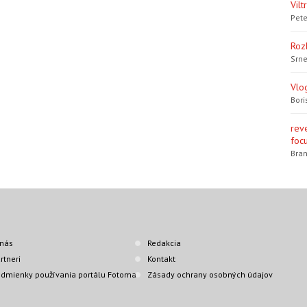
Vil
Pete
Roz
Srne
Vlo
Bori
rev
focu
Bran
nás
Redakcia
rtneri
Kontakt
dmienky používania portálu Fotoma
Zásady ochrany osobných údajov