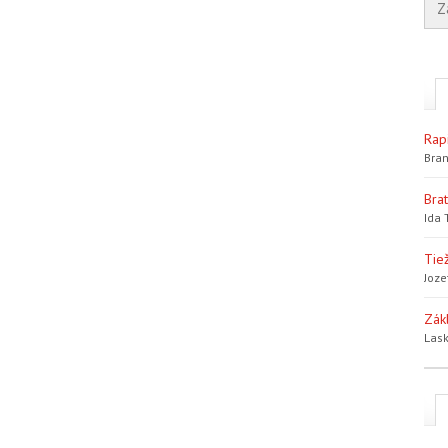
Rap
Bran
Bra
Ida 
Tiež
Joze
Zák
Lask