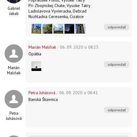
Pri Zbojnickej Chate, Vysoke Tatry
Gabriel
Ladislavova Vyvieracka, Debrad
Jakab
Rozhladna Ceresenka, Cizatice
odpovedať
Marián Maliňak
/
06. 09. 2020 o 08:25
Opátka
odpovedať
Marián
Maliňak
Petra Juhásová
/
06. 09. 2020 o 08:41
Banská Štiavnica
odpovedať
Petra
Juhásová