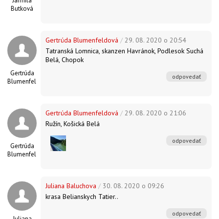
Jarmila
Butková
Gertrúda Blumenfeldová
/
29. 08. 2020 o 20:54
Tatranská Lomnica, skanzen Havránok, Podlesok Suchá
Belá, Chopok
Gertrúda
odpovedať
Blumenfeldová
Gertrúda Blumenfeldová
/
29. 08. 2020 o 21:06
Ružín, Košická Belá
odpovedať
Gertrúda
Blumenfeldová
Juliana Baluchova
/
30. 08. 2020 o 09:26
krasa Belianskych Tatier..
odpovedať
Juliana