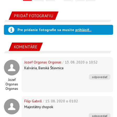
PRIDAŤ FOTOGRAFIU
Pre pridanie fotografie sa musíte
prihlásiť...
KOMENTÁRE
Jozef Orgonas Orgonas
/
13. 08. 2020 o 10:52
Kalvária, Banská Štiavnica
odpovedať
Jozef
Orgonas
Orgonas
Filip Gabriš
/
15. 08. 2020 o 01:02
Majestátny chopok
odpovedať