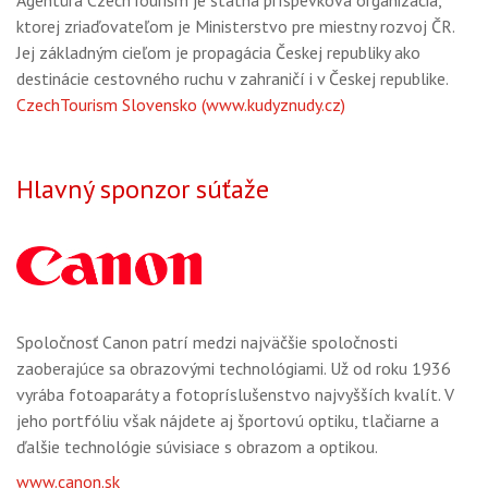
Agentúra CzechTourism je štátna príspevková organizácia,
ktorej zriaďovateľom je Ministerstvo pre miestny rozvoj ČR.
Jej základným cieľom je propagácia Českej republiky ako
destinácie cestovného ruchu v zahraničí i v Českej republike.
CzechTourism Slovensko (www.kudyznudy.cz)
Hlavný sponzor súťaže
Spoločnosť Canon patrí medzi najväčšie spoločnosti
zaoberajúce sa obrazovými technológiami. Už od roku 1936
vyrába fotoaparáty a fotopríslušenstvo najvyšších kvalít. V
jeho portfóliu však nájdete aj športovú optiku, tlačiarne a
ďalšie technológie súvisiace s obrazom a optikou.
www.canon.sk