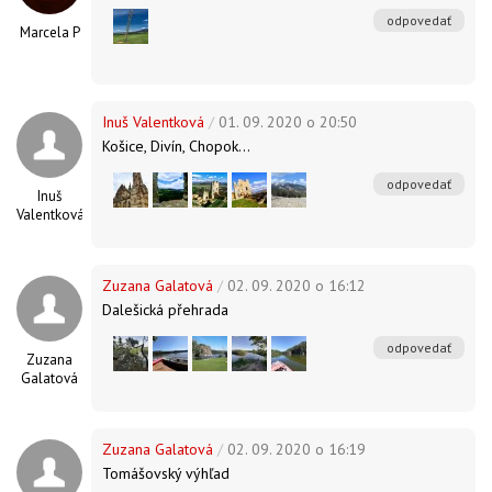
odpovedať
Marcela P
Inuš Valentková
/
01. 09. 2020 o 20:50
Košice, Divín, Chopok...
odpovedať
Inuš
Valentková
Zuzana Galatová
/
02. 09. 2020 o 16:12
Dalešická přehrada
odpovedať
Zuzana
Galatová
Zuzana Galatová
/
02. 09. 2020 o 16:19
Tomášovský výhľad