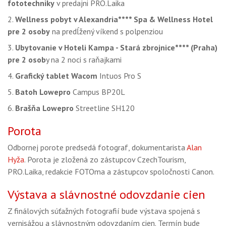
fototechniky
v predajni PRO.Laika
2.
Wellness pobyt v Alexandria**** Spa & Wellness Hotel
pre 2 osoby
na predĺžený víkend s polpenziou
3.
Ubytovanie v Hoteli Kampa - Stará zbrojnice**** (Praha)
pre 2 osob
y na 2 noci s raňajkami
4.
Grafický tablet Wacom
Intuos Pro S
5.
Batoh Lowepro
Campus BP20L
6.
Brašňa Lowepro
Streetline SH120
Porota
Odbornej porote predsedá fotograf, dokumentarista
Alan
Hyža
. Porota je zložená zo zástupcov CzechTourism,
PRO.Laika, redakcie FOTOma a zástupcov spoločnosti Canon.
Výstava a slávnostné odovzdanie cien
Z finálových súťažných fotografií bude výstava spojená s
vernisážou a slávnostným odovzdaním cien. Termín bude