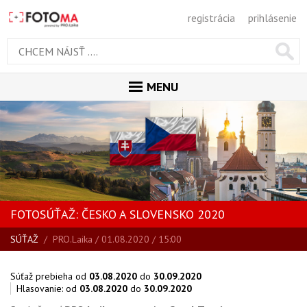
registrácia
prihlásenie
MENU
ÚVOD
MAGAZÍN
GALÉRIA
PORADŇA
FOTOSÚŤAŽ: ČESKO A SLOVENSKO 2020
SÚŤAŽE
SÚŤAŽ
/
PRO.Laika
/ 01.08.2020 / 15:00
KALENDÁR AKCIÍ
Súťaž prebieha od
03.08.2020
do
30.09.2020
WORKSHOPY
Hlasovanie: od
03.08.2020
do
30.09.2020