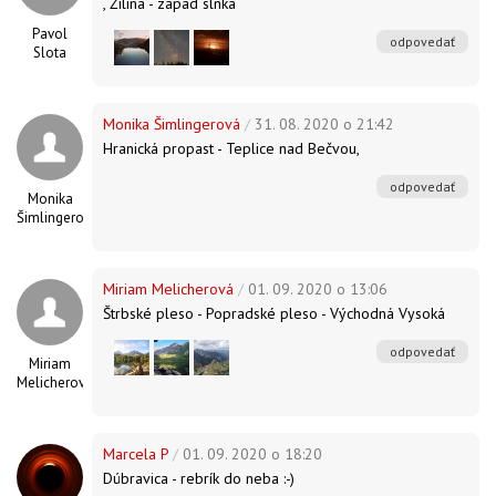
, Žilina - západ slnka
Pavol
odpovedať
Slota
Monika Šimlingerová
/
31. 08. 2020 o 21:42
Hranická propast - Teplice nad Bečvou,
odpovedať
Monika
Šimlingerová
Miriam Melicherová
/
01. 09. 2020 o 13:06
Štrbské pleso - Popradské pleso - Východná Vysoká
odpovedať
Miriam
Melicherová
Marcela P
/
01. 09. 2020 o 18:20
Dúbravica - rebrík do neba :-)