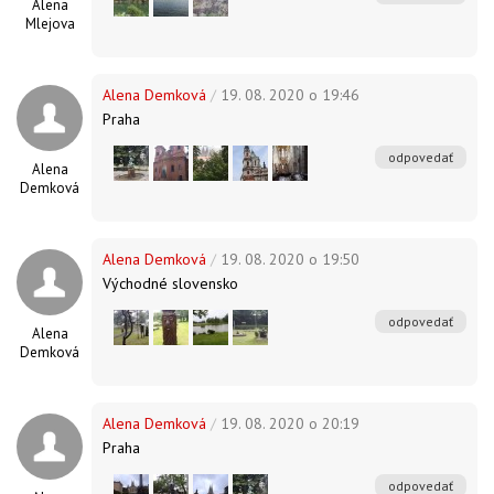
Alena
Mlejova
Alena Demková
/
19. 08. 2020 o 19:46
Praha
odpovedať
Alena
Demková
Alena Demková
/
19. 08. 2020 o 19:50
Východné slovensko
odpovedať
Alena
Demková
Alena Demková
/
19. 08. 2020 o 20:19
Praha
odpovedať