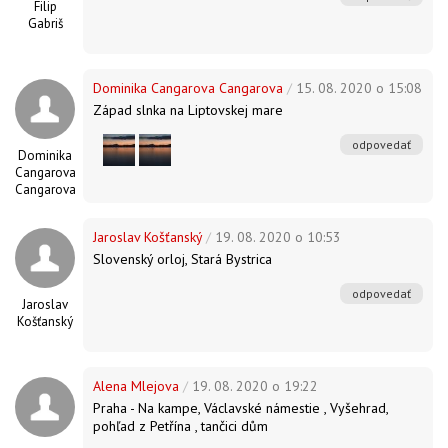
Filip
Gabriš
Dominika Cangarova Cangarova
/
15. 08. 2020 o 15:08
Západ slnka na Liptovskej mare
odpovedať
Dominika
Cangarova
Cangarova
Jaroslav Košťanský
/
19. 08. 2020 o 10:53
Slovenský orloj, Stará Bystrica
odpovedať
Jaroslav
Košťanský
Alena Mlejova
/
19. 08. 2020 o 19:22
Praha - Na kampe, Václavské námestie , Vyšehrad,
pohľad z Petřína , tančici dům