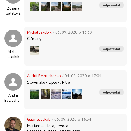
odpovedať
Zuzana
Galatová
Michal Jakubík
/
03. 09. 2020 o 13:39
Čičmany
odpovedať
Michal
Jakubík
Andrii Bezruchenko
/
04. 09. 2020 o 17:04
Slovensko - Liptov , Nitra
odpovedať
Andrii
Bezruchenko
Gabriel Jakab
/
05. 09. 2020 o 16:54
Marianska Hora, Levoca
Popradske Pleso, Vysoke Tatry