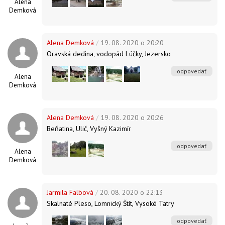
Alena
Demková
Alena Demková
/
19. 08. 2020 o 20:20
Oravská dedina, vodopád Lúčky, Jezersko
odpovedať
Alena
Demková
Alena Demková
/
19. 08. 2020 o 20:26
Beňatina, Ulič, Vyšný Kazimír
odpovedať
Alena
Demková
Jarmila Falbová
/
20. 08. 2020 o 22:13
Skalnaté Pleso, Lomnický Štít, Vysoké Tatry
odpovedať