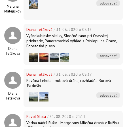
odpovedať
Martina
Matejičková
Diana Teťáková
/
31. 08. 2020 o 08:33
Vyšnokubínske skalky, Slnečné ráno pri Oravskej
priehrade, Panoramatický výhľad z Príslopu na Orave,
Popradské pleso
Diana
Teťáková
odpovedať
Diana Teťáková
/
31. 08. 2020 o 08:37
Pavčina Lehota - bobová dráha, rozhľadňa Borová -
Tvrdošín
Diana
odpovedať
Teťáková
Pavol Slota
/
31. 08. 2020 o 21:11
Vodná nádrž Ružin - Margecany Mliečna drahá z Ružínu