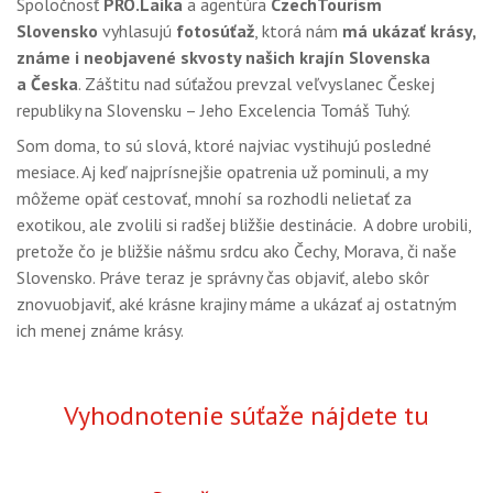
Spoločnosť
PRO.Laika
a agentúra
CzechTourism
OBCHOD
Slovensko
vyhlasujú
fotosúťaž
, ktorá nám
má ukázať krásy,
známe i neobjavené skvosty našich krajín Slovenska
a Česka
. Záštitu nad súťažou prevzal veľvyslanec Českej
republiky na Slovensku – Jeho Excelencia Tomáš Tuhý.
Som doma, to sú slová, ktoré najviac vystihujú posledné
mesiace. Aj keď najprísnejšie opatrenia už pominuli, a my
môžeme opäť cestovať, mnohí sa rozhodli nelietať za
exotikou, ale zvolili si radšej bližšie destinácie. A dobre urobili,
pretože čo je bližšie nášmu srdcu ako Čechy, Morava, či naše
Slovensko. Práve teraz je správny čas objaviť, alebo skôr
znovuobjaviť, aké krásne krajiny máme a ukázať aj ostatným
ich menej známe krásy.
Vyhodnotenie súťaže nájdete tu