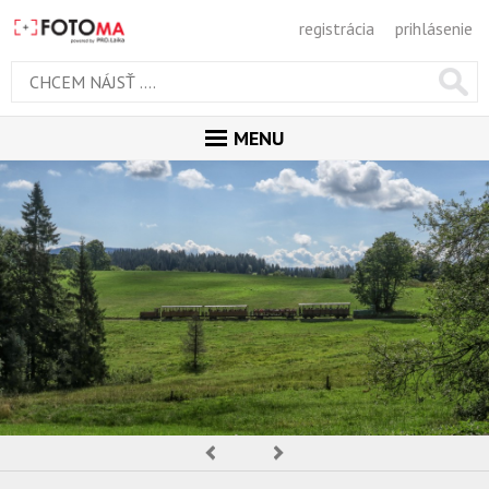
registrácia
prihlásenie
MENU
ÚVOD
MAGAZÍN
GALÉRIA
PORADŇA
SÚŤAŽE
KALENDÁR AKCIÍ
Predchádzajúca
Nasledujúca
WORKSHOPY