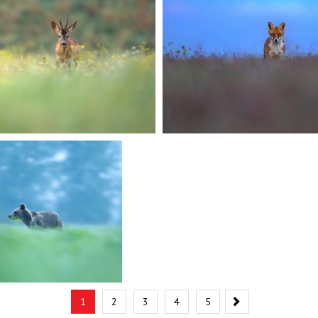
Nasledujúc
1
2
3
4
5