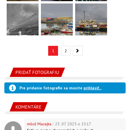
Nasledujúca
1
2
PRIDAŤ FOTOGRAFIU
Pre pridanie fotografie sa musíte
prihlásiť...
KOMENTÁRE
miloš Macejka
/
23. 07. 2025 o 15:17