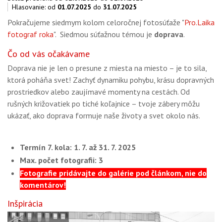
OBCHOD
Hlasovanie: od
01.07.2025
do
31.07.2025
Pokračujeme siedmym kolom celoročnej fotosúťaže "
Pro.Laika
fotograf roka
". Siedmou súťažnou témou je
doprava
.
Čo od vás očakávame
Doprava nie je len o presune z miesta na miesto – je to sila,
ktorá poháňa svet! Zachyť dynamiku pohybu, krásu dopravných
prostriedkov alebo zaujímavé momenty na cestách. Od
rušných križovatiek po tiché koľajnice – tvoje zábery môžu
ukázať, ako doprava formuje naše životy a svet okolo nás.
Termín 7. kola: 1. 7. až 31. 7. 2025
Max. počet fotografii: 3
Fotografie pridávajte do galérie pod článkom, nie do
komentárov!
Inšpirácia