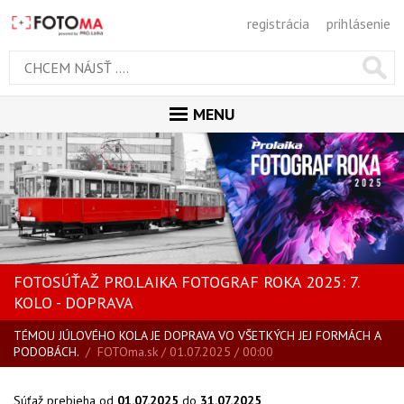
registrácia
prihlásenie
MENU
ÚVOD
MAGAZÍN
GALÉRIA
PORADŇA
FOTOSÚŤAŽ PRO.LAIKA FOTOGRAF ROKA 2025: 7.
SÚŤAŽE
KOLO - DOPRAVA
KALENDÁR AKCIÍ
TÉMOU JÚLOVÉHO KOLA JE DOPRAVA VO VŠETKÝCH JEJ FORMÁCH A
PODOBÁCH.
/
FOTOma.sk
/ 01.07.2025 / 00:00
WORKSHOPY
Súťaž prebieha od
01.07.2025
do
31.07.2025