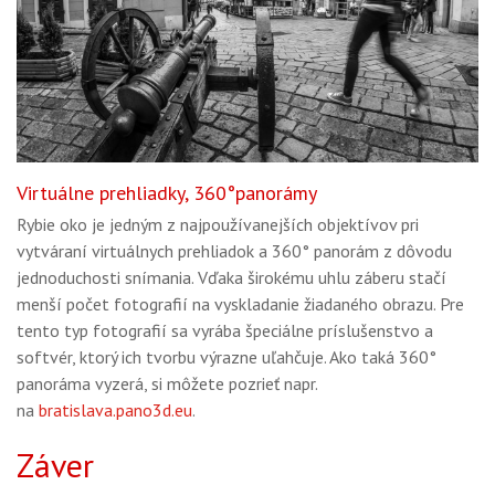
Virtuálne prehliadky, 360°panorámy
Rybie oko je jedným z najpoužívanejších objektívov pri
vytváraní virtuálnych prehliadok a 360° panorám z dôvodu
jednoduchosti snímania. Vďaka širokému uhlu záberu stačí
menší počet fotografií na vyskladanie žiadaného obrazu. Pre
tento typ fotografií sa vyrába špeciálne príslušenstvo a
softvér, ktorý ich tvorbu výrazne uľahčuje. Ako taká 360°
panoráma vyzerá, si môžete pozrieť napr.
na
bratislava.pano3d.eu
.
Záver