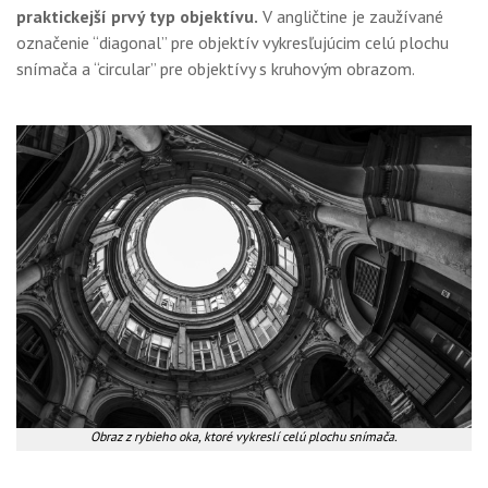
praktickejší prvý typ objektívu.
V angličtine je zaužívané
označenie “diagonal” pre objektív vykresľujúcim celú plochu
snímača a “circular” pre objektívy s kruhovým obrazom.
Obraz z rybieho oka, ktoré vykreslí celú plochu snímača.