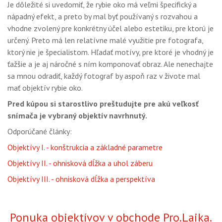
Je dôležité si uvedomiť, že rybie oko má veľmi špecifický a
nápadný efekt, a preto by mal byť používaný s rozvahou a
vhodne zvolený pre konkrétny účel alebo estetiku, pre ktorú je
určený. Preto má len relatívne malé využitie pre fotografa,
ktorý nie je špecialistom. Hľadať motívy, pre ktoré je vhodný je
ťažšie a je aj náročné s ním komponovať obraz. Ale nenechajte
sa mnou odradiť, každý fotograf by aspoň raz v živote mal
mať objektív rybie oko.
Pred kúpou si starostlivo preštudujte pre akú veľkosť
snímača je vybraný objektív navrhnutý.
Odporúčané články:
Objektívy I. - konštrukcia a základné parametre
Objektívy II. - ohnisková dĺžka a uhol záberu
Objektívy III. - ohnisková dĺžka a perspektíva
Ponuka objektívov v obchode Pro.Laika.