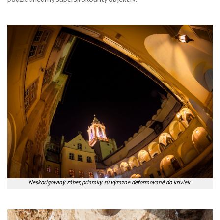
Neskorigovaný záber, priamky sú výrazne deformované do kriviek.