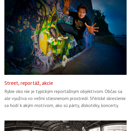
Street, reportáž, akcie
Rybie oko nie je typickým reportážnym objektívom. Občas sa
ale využíva vo veľmi stiesnenom prostredí. Sférické skreslenie
sa hodí k akým motívom, ako sú párty, diskotéky, koncerty.