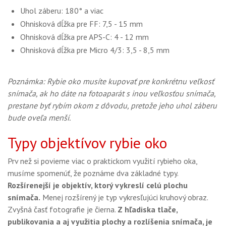
Uhol záberu: 180° a viac
Ohnisková dĺžka pre FF: 7,5 - 15 mm
Ohnisková dĺžka pre APS-C: 4 - 12 mm
Ohnisková dĺžka pre Micro 4/3: 3,5 - 8,5 mm
Poznámka: Rybie oko musíte kupovať pre konkrétnu veľkosť
snímača, ak ho dáte na fotoaparát s inou veľkosťou snímača,
prestane byť rybím okom z dôvodu, pretože jeho uhol záberu
bude oveľa menší.
Typy objektívov rybie oko
Prv než si povieme viac o praktickom využití rybieho oka,
musíme spomenúť, že poznáme dva základné typy.
Rozšírenejší je objektív, ktorý vykreslí celú plochu
snímača.
Menej rozšírený je typ vykresľujúci kruhový obraz.
Zvyšná časť fotografie je čierna.
Z hľadiska tlače,
publikovania a aj využitia plochy a rozlíšenia snímača, je