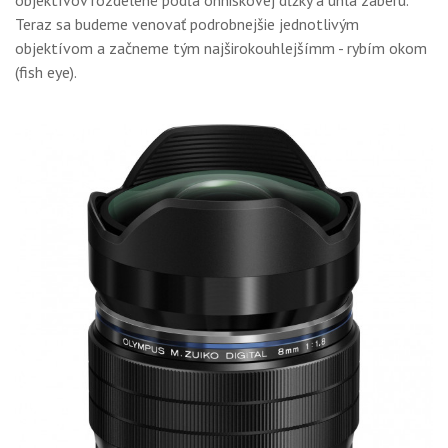
objektívov rozdelené podľa ohniskovej dĺžky a uhla záberu.
GALÉRIA
Teraz sa budeme venovať podrobnejšie jednotlivým
objektívom a začneme tým najširokouhlejšímm - rybím okom
PORADŇA
(fish eye).
SÚŤAŽE
KALENDÁR AKCIÍ
WORKSHOPY
OBCHOD