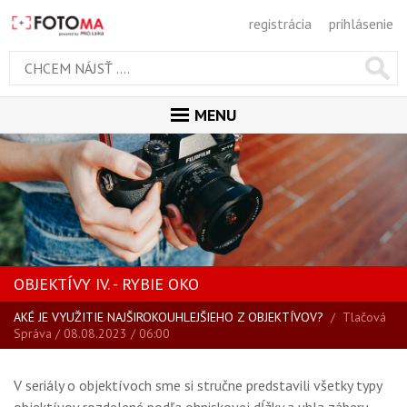
registrácia
prihlásenie
MENU
ÚVOD
MAGAZÍN
VŠETKY ČLÁNKY
RECENZIE
OBJEKTÍVY IV. - RYBIE OKO
NOVINKY
AKÉ JE VYUŽITIE NAJŠIROKOUHLEJŠIEHO Z OBJEKTÍVOV?
/
Tlačová
BLOG
Správa
/ 08.08.2023 / 06:00
SPRIEVODCA KÚPOU
ŠKOLA FOTOGRAFIE
V seriály o objektívoch sme si stručne predstavili všetky typy