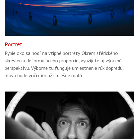
Portrét
Rybie oko sa hodí na vtipné portréty. Okrem sférického
skreslenia deformujúceho proporcie, využijete aj výraznú
perspektívu. Výborne tu funguje umiestnenie rúk dopredu,
hlava bude voči ním až smiešne malá.