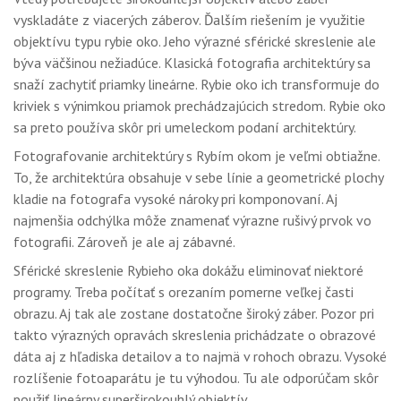
vyskladáte z viacerých záberov. Ďalším riešením je využitie
objektívu typu rybie oko. Jeho výrazné sférické skreslenie ale
býva väčšinou nežiadúce. Klasická fotografia architektúry sa
snaží zachytiť priamky lineárne. Rybie oko ich transformuje do
kriviek s výnimkou priamok prechádzajúcich stredom. Rybie oko
sa preto používa skôr pri umeleckom podaní architektúry.
Fotografovanie architektúry s Rybím okom je veľmi obtiažne.
To, že architektúra obsahuje v sebe línie a geometrické plochy
kladie na fotografa vysoké nároky pri komponovaní. Aj
najmenšia odchýlka môže znamenať výrazne rušivý prvok vo
fotografii. Zároveň je ale aj zábavné.
Sférické skreslenie Rybieho oka dokážu eliminovať niektoré
programy. Treba počítať s orezaním pomerne veľkej časti
obrazu. Aj tak ale zostane dostatočne široký záber. Pozor pri
takto výrazných opravách skreslenia prichádzate o obrazové
dáta aj z hľadiska detailov a to najmä v rohoch obrazu. Vysoké
rozlíšenie fotoaparátu je tu výhodou. Tu ale odporúčam skôr
použiť lineárny superširokouhlý objektív.