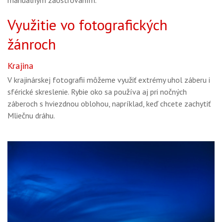
Využitie vo fotografických
žánroch
Krajina
V krajinárskej fotografii môžeme využiť extrémy uhol záberu i
sférické skreslenie. Rybie oko sa používa aj pri nočných
záberoch s hviezdnou oblohou, napríklad, keď chcete zachytiť
Mliečnu dráhu.