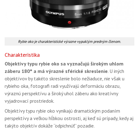
Rybie oko je charakteristické výrazne vypuklým predným členom.
Charakteristika
Objektívy typu rybie oko sa vyznačujú širokým uhlom
záberu 180° a má výrazné sférické skreslenie
. U iných
objektívov by takéto skreslenie bolo nežiaduce, nie však u
rybieho oka, fotografi radi využívajú deformáciu obrazu,
výraznú perspektívu a široký uhol záberu ako kreatívny
vyjadrovací prostriedok.
Objektívy typu rybie oko vynikajú dramatickým podaním
perspektívy a veľkou hĺbkou ostrosti, aj keď sú prípady, kedy aj
takýto objektív dokáže “odpichnúť” pozadie.