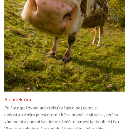
Architektúra
Pri fotografovaní architektúry často bojujeme s
nedostatočným priestorom. Určite poznáte situácie, keď sa
vám nejaká pamiatka alebo interiér nezmestia do objektívu.
Vtedy potrebujete širokouhlejší objektív alebo záber