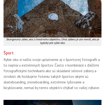
Skorigovaný záber, ako z lineárneho objektívu. Uhol záberu je ale menší, ako je
typický pre rybie oko.
Šport
Rybie oko si našlo svoje uplatnenie aj v športovej fotografii a
to najmä u extrémnych športov. Často v kombinácii s ďalšími
fotografickými technikami ako sú skladané sériové zábery a
strobist. Ak holdujete foteniu takých športov akými sú
skateboarding, snowboarding, extrémne lyžovanie a
bicyklovanie, nemal by tento objektív chýbať vo vašej výbave.