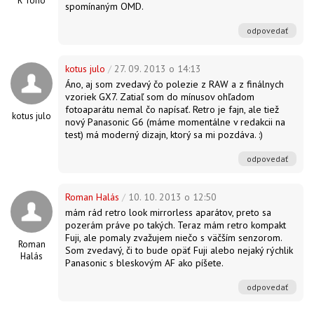
R Tono
spomínaným OMD.
odpovedať
kotus julo
/
27. 09. 2013 o 14:13
Áno, aj som zvedavý čo polezie z RAW a z finálnych
vzoriek GX7. Zatiaľ som do mínusov ohľadom
fotoaparátu nemal čo napísať. Retro je fajn, ale tiež
kotus julo
nový Panasonic G6 (máme momentálne v redakcii na
test) má moderný dizajn, ktorý sa mi pozdáva. :)
odpovedať
Roman Halás
/
10. 10. 2013 o 12:50
mám rád retro look mirrorless aparátov, preto sa
pozerám práve po takých. Teraz mám retro kompakt
Fuji, ale pomaly zvažujem niečo s väčším senzorom.
Roman
Som zvedavý, či to bude opäť Fuji alebo nejaký rýchlik
Halás
Panasonic s bleskovým AF ako píšete.
odpovedať