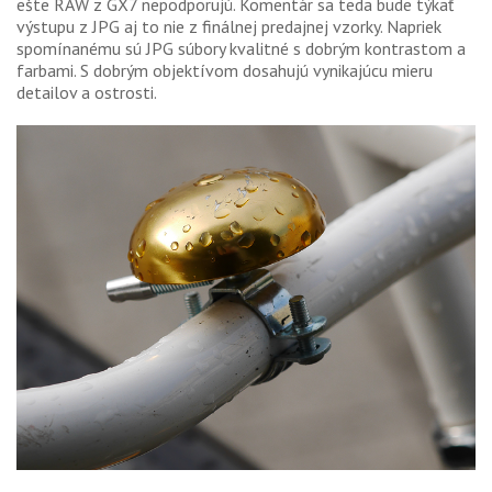
ešte RAW z GX7 nepodporujú. Komentár sa teda bude týkať
výstupu z JPG aj to nie z finálnej predajnej vzorky. Napriek
spomínanému sú JPG súbory kvalitné s dobrým kontrastom a
farbami. S dobrým objektívom dosahujú vynikajúcu mieru
detailov a ostrosti.