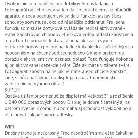
Osobne nie som nadšencom dotykového ovládania u
fotoaparátov, lebo kedy sa len dá, fotografujem cez hľadáčik
aparátu a teda oceňujem, ak sa dajú funkcie nastaviť bez
toho, aby som musel oko od hľadáčika odtiahnuť. Pre jednu
funkciu som si ale dotykové ovládanie nechal aktivované -
výber zaostrovacích bodov. Blesková voľba oblasti zaostrenia
ma v tomto prípade dostala! Žiadna aktivácia výberu
ostriacich bodov a potom následné klikanie do tlačidiel kým sa
neposuniem na chcený bod. Jednoducho ťuknem prstom do
obrazu a aktivujem tým ostriacu oblasť. Toto funguje dokonca
aj pri aktivovanej detekcie tváre. Čiže ak máte v zábere tváre,
fotoaparát zaostrí na ne, ak nemáte alebo chcete zaostriť
inde, stačí opäť ťuknúť do displeja a aparát uprednostní
zaostrenie na vybranú oblasť.
SUPER!
Ostáva už len pripomenúť, že displej má veľkosť 3" a rozlíšenie
1 040 000 obrazových bodov. Displej je dobre čitateľný aj na
ostrom svetle, k čomu mu pomáha aj schopnosť vyklopiť ho a
eliminovať tak nežiaduce odlesky.
WIFI
Dnešný trend je neúprosný. Pred desaťročím sme ešte čakali na