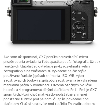
Ako som už spomínal, GX7 ponúka neuveriteľnú mieru
prispôsobenia ovládania fotoaparátu podľa fotografa. Už bez
funkčných tlačidiel sú ovládacie prvky rozvrhnuté veľmi
fotograficky a na tlačidlách sú vyvedené najčastejšie
používané funkcie (spôsob snímania, ISO, WB, výber
zaostrovacích bodov) a spôsobu zaostrovania je vyhradená
manuálna páčka. V kombinácii s dvoma otočnými voličmi
hodnôt a 4 programovateľnými tlačidlami Fn1 - Fn4 je GX7
snom tých, ktorí chcú mať všetky podstatné aj menej
podstatné funkcie pod palcom, či lepšie povedané pod
tlačidlom. Či už si nastavíte pod tlačidlá Fn kvalitu obrazu,