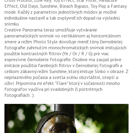
Cross Process, Low Key, Toy Effect, Star Filter, Miniature
Effect, Old Days, Sunshine, Bleach Bypass, Toy Pop a Fantasy
mode. Každý z parametrov jednotlivých módov je možné
individuálne nastaviť a tak ovplyvniť ich dopad na výslednú
snímku.
Creative Panorama teraz umožňuje vytváranie
panoramatických snímok vo vertikálnom aj horizontálnom
smere a režim Photo Style dovoľuje meniť tóny čiernobielej
fotografie zahrnutím monochromatických snímok imitujúcich
použitie kontrastných filtrov (Ye / Or / R / G) pre viac
expresívne čiernobiele fotografie. Osobne ma zaujali práve
imitácie použitia farebných filtrov v čiernobielej fotografii a
celkom zábavný režim Sunshine, ktorý imituje Slnko v obraze. Z
nepriaznivého počasia a svetla scénu obzvláštni, oteplí a
oživí. Pripomína mi efekt "Flare" ktorý v súčasnosti mnoho
fotografov využíva pri svadobných či portrétnych
fotografiách. :)