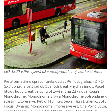
ISO 3200 v JPG vyzerá už v predprodukčnej vzorke sľubne.
Pre alternatívnu úpravu farebnosti v JPG fotografiách DMC-
GX7 ponúkne celý rad obľúbených kreatívnych režimov. Počet
filtrov bol u Creative Control zvýšený na 22 - nové Rough
Monochrome, Monochrome Silky a Monochrome boli pridané k
starším Expressive, Retro, High Key, Sepia, High Dynamic, Soft
Focus, Dynamic Monochrome, Impressive Art, One Point Color,