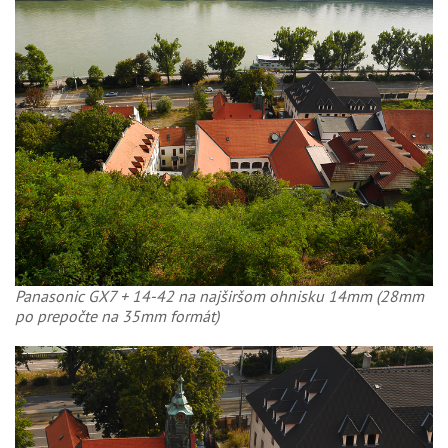
Panasonic GX7 + 14-42 na najširšom ohnisku 14mm (28mm
po prepočte na 35mm formát)