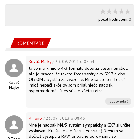
počet hodnotení:
0
KOMENTÁRE
Kováč Majky
/
23. 09. 2013 o 07:54
Ja som si k micro 4/3 formátu doteraz cestu nenašiel,
ale je pravda, že takéto fotoaparáty ako GX 7 alebo
Oly OMD by stáli za zváženie. Mne sa ale ten "retro"
Kováč
imidž nepáči, skôr by som prijal niečo naopak
Majky
hypormoderné. Dnes sú ale všetci retro.
odpovedať
R Tono
/
23. 09. 2013 o 08:46
Mne je naopak M4/3 systém sympatický a GX7 si určite
vyskúšam. Krajšia je ale čierna verzia. :-) Neviem sa
dočkať výstupu z RAW, prípadne porovnania so