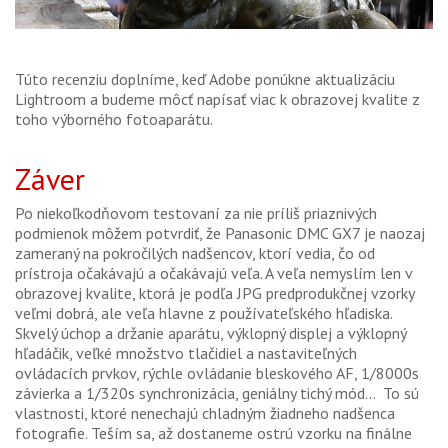
Túto recenziu doplníme, keď Adobe ponúkne aktualizáciu
Lightroom a budeme môcť napísať viac k obrazovej kvalite z
toho výborného fotoaparátu.
Záver
Po niekoľkodňovom testovaní za nie príliš priaznivých
podmienok môžem potvrdiť, že Panasonic DMC GX7 je naozaj
zameraný na pokročilých nadšencov, ktorí vedia, čo od
prístroja očakávajú a očakávajú veľa. A veľa nemyslím len v
obrazovej kvalite, ktorá je podľa JPG predprodukčnej vzorky
veľmi dobrá, ale veľa hlavne z používateľského hľadiska.
Skvelý úchop a držanie aparátu, výklopný displej a výklopný
hľadáčik, veľké množstvo tlačidiel a nastaviteľných
ovládacích prvkov, rýchle ovládanie bleskového AF, 1/8000s
závierka a 1/320s synchronizácia, geniálny tichý mód... To sú
vlastnosti, ktoré nenechajú chladným žiadneho nadšenca
fotografie. Teším sa, až dostaneme ostrú vzorku na finálne