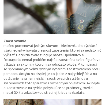
Zaostrovanie
možno pomenovať jedným slovom - bleskové. Jeho rýchlosť
však neovplyvňovala presnosť zaostrenia, ktorej sa nedalo nič
vyčítať. Detekcia tváre funguje naozaj spoľahlivo a
fotoaparát nemal problém nájsť a zaostriť na tváre figurín vo
výklade za sklom, v ktorom sa odrážalo okolie. V kombinácii
so spomínaným veľmi rýchlym výberom zaostrovacieho bodu
pomocou dotyku na displeji je to jeden z najrýchlejších a na
ovládanie najpríjemnejších zaostrovacích systémov u
systémových fotoaparátov s výmennými objektívmi. Ak nejde
o zaostrovanie na rýchlo pohybujúce sa predmety, rozdiel
medzi GX7 a zrkadlovkou strednej triedy nezbadáte.