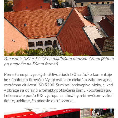
Panasonic GX7 + 14-42 na najdlhšom ohnisku 42mm (84mm
po prepočte na 35mm formát)
Miera šumu pri vysokých citlivostiach ISO sa ťažko komentuje
bez finálneho firmvéru. Vyhotovil som niekoľko záberov aj na
extrémnu citlivosť ISO 3200. Šum bol prekvapivo nízky, aj keď
v obraze sa objavili artefakty potláčania šumu - posterizácia.
Celkovo ale podľa JPG výstupu s nefinálnym firmvérom veľmi
dobre, uvidíme, čo prinesie ostrá vzorka.