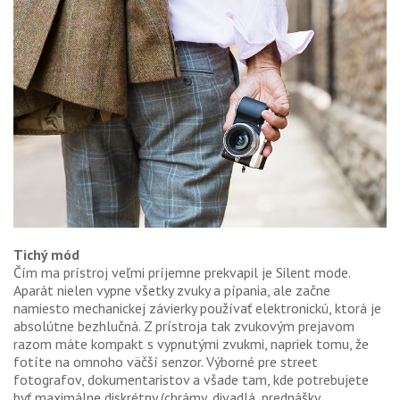
Tichý mód
Čím ma prístroj veľmi príjemne prekvapil je Silent mode.
Aparát nielen vypne všetky zvuky a pípania, ale začne
namiesto mechanickej závierky používať elektronickú, ktorá je
absolútne bezhlučná. Z prístroja tak zvukovým prejavom
razom máte kompakt s vypnutými zvukmi, napriek tomu, že
fotíte na omnoho väčší senzor. Výborné pre street
fotografov, dokumentaristov a všade tam, kde potrebujete
byť maximálne diskrétny (chrámy, divadlá, prednášky,