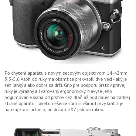
Po chytení aparátu s novým setovým objektívom 14-42mm
3,5-5,6 Asph. do ruky ma okamžite prekvapili dve veci - aký je
set ľahký a ako dobre sa drží. Grip pre podporu prstov pravej
ruky je výrazný a tvarovaný ergonomicky. Navyše jeho
pogumovanie siaha od prstov cez dlaň až pod palec na zadnej
strane aparátu. Takéto riešenie som si všimol prvý krát a je
naozaj komfortné aj pri držaní GX7 jednou rukou.