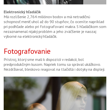
Elektronický hľadáčik
Má rozlíšenie 2,764 miliónov bodov a má netradičnú
schopnosť meniť uhol až do 90 stupňov, čo oceníte napríklad
pri podhľade alebo pri fotografovaní makra. S hľadáčikom som
nezaznamenal nijaký problém a jeho zväčšenie je naozaj
výborné na elektronický hľadáčik.
Fotografovanie
Prístroj, ktorý sme mali k dispozícii v redakcii, bol
predprodukčným kusom. Napriek tomu sa správal ukážkovo.
Nezdržiaval, bleskovo reagoval na tlačidlá i dotyky na displeji.