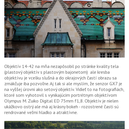
Objektív 14-42 na mňa nezapôsobil po stránke kvality tela
(plastový objektív s plastovým bajonetom) ale kresba
objektívu je vcelku slušná a do okrajových častí obrazu sa
zmäkčuje iba pozvoľne. Aj tak si ale myslím, že senzor GX7 je
na vyššej úrovni ako setový objektív. Vidieť to na fotografiách,
ktoré som vyhotovil s vynikajúcim portrétnym objektívom
Olympus M. Zuiko Digital ED 75mm f1,8. Objektív je nielen
ukážkovo ostrý ale má aj krásny bokeh - rozostrené časti sú
rendrované veľmi hladko a atraktívne.