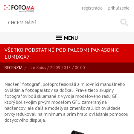
registrácia
prihlásenie
MENU
VŠETKO PODSTATNÉ POD PALCOM! PANASONIC
ÚVOD
LUMIXGX7
MAGAZÍN
RECENZIA
/
Julo Kotus
/ 20.09.2013 / 00:00
VŠETKY ČLÁNKY
Nadšení fotografi, poloprofesionáli a milovníci manuálneho
RECENZIE
ovládania fotoaparátov sa dočkali. Práve tieto skupiny
NOVINKY
fotografov boli sklamané z vývoja modelového radu GF,
ktorý bol svojim prvým modelom GF1 zameraný na
BLOG
nadšencov, ale ďalšie modely sa zmenšovali, ich ovládacie
prvky redukovali na minimum a prím hralo ovládanie pomocou
SPRIEVODCA KÚPOU
dotykového displeja.
ŠKOLA FOTOGRAFIE