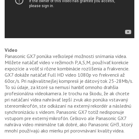
Video
Panasonic GX7 ponúka veľkolepé možnosti snímania videa.
Môžete natáčať video v režimoch P,A,S,M, používať korekcie
expozície a voliť si rôzne kombinácie rozlíšenia a frakvencie.
GX7 dokáže natáčať Full HD video 1080p vo frekvencii až
60or./s. Pri najkvalitnejšej kompresii je dátový tok 25-28Mb/s.
To sú údaje, za ktoré sa nemusí hanbiť omnoho drahšia
profesionálna videokamera. Je trochu na škodu, že ak chcete
pri natáčaní videa nahrávať lepší zvuk ako ponúka vstavaný
stereomikrofón, ste odkázaní na externý rekordér a následnú
synchronizáciu s videom. Panasonic GX7 totiž nedisponuje
vstupom pre externý mikrofón. Celkovo ale Panasonic GX7
nahráva video minimálne tak dobré, ako Panasonic GH3, ktorý
mnohí používajú ako mierku pri porovnávaní kvality videa.