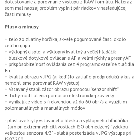
dotestovanie a porovnanie výstupu z RAW formátu. Nateraz
som mal naozaj problém vyplniť pár riadkov v nasledujúcej
časti mínusy.
Plusy a mínusy
+ telo zo zliatiny horčíka, skvele pogumované časti okolo
celého gripu
+ výklopný displej a výklopný kvalitný a veľký hľadáčik
+ bleskové dotykové ovládanie AF a veľmi rýchly a presný AF
+ prispôsobiteľnosť ovládania cez 4 programovateľné tlačidlá
Fn
+ kvalita obrazu v JPG (aj keď šlo zatiaľ o predprodukčný kus a
nemohli sme porovnať RAW výstup)
+ Vstavaný stabilizátor obrazu pomocou "senzor shift"
+ Tichý mód fotenia pomocou elektronickej závierky
+ vynikajúce video s frekvenciou až do 60 obr./s a využitím
polomanuálnych a manuálnych módov
- plastové kryty vstavaného blesku a výklopného hľadáčika
- šum pri extrémnych citlivostiach ISO obmedzený fyzickou
veľkosťou senzora 4/3" - slabá posterizácia v JPG výstupe pri
ISO3200