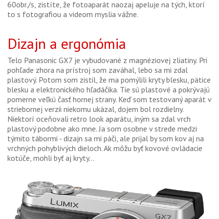
60obr./s, zistíte, že fotoaparát naozaj apeluje na tých, ktorí
to s fotografiou a videom myslia vážne.
Dizajn a ergonómia
Telo Panasonic GX7 je vybudované z magnéziovej zliatiny. Pri
pohľade zhora na prístroj som zaváhal, lebo sa mi zdal
plastový. Potom som zistil, že ma pomýlili kryty blesku, pätice
blesku a elektronického hľadáčika. Tie sú plastové a pokrývajú
pomerne veľkú časť hornej strany. Keď som testovaný aparát v
striebornej verzii niekomu ukázal, dojem bol rozdielny.
Niektorí oceňovali retro look aparátu, iným sa zdal vrch
plastový podobne ako mne. Ja som osobne v strede medzi
týmito tábormi - dizajn sa mi páči, ale prijal by som kov aj na
vrchných pohyblivých dieloch. Ak môžu byť kovové ovládacie
kotúče, mohli byť aj kryty...