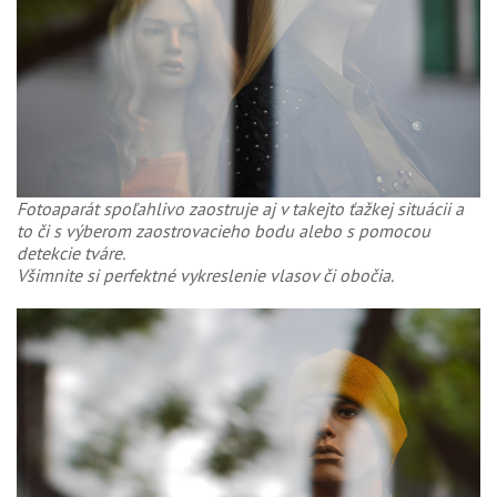
Fotoaparát spoľahlivo zaostruje aj v takejto ťažkej situácii a
to či s výberom zaostrovacieho bodu alebo s pomocou
detekcie tváre.
Všimnite si perfektné vykreslenie vlasov či obočia.