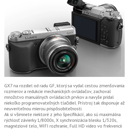
GALÉRIA
PORADŇA
SÚŤAŽE
KALENDÁR AKCIÍ
WORKSHOPY
OBCHOD
GX7 na rozdiel od radu GF, ktorý sa vydal cestou zmenšovania
rozmerov a redukcie mechanických ovládačov, zachoval
množstvo manuálnych ovládacích prvkov a navyše pridal
niekoľko programovateľných tlačidiel. Prístroj tak disponuje až
neuveriteľnou mierou prispôsobiteľnosti.
Ak si všimnete niektoré z jeho špecifikácií, ako sú maximálna
rýchlosť závierky 1/8000s, X synchronizácia blesku 1/320s,
magnéziové telo, WIFI rozhranie, Full HD video vo frekvencii