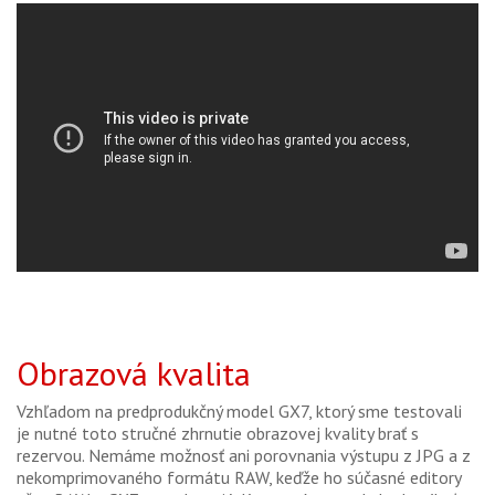
Obrazová kvalita
Vzhľadom na predprodukčný model GX7, ktorý sme testovali
je nutné toto stručné zhrnutie obrazovej kvality brať s
rezervou. Nemáme možnosť ani porovnania výstupu z JPG a z
nekomprimovaného formátu RAW, keďže ho súčasné editory