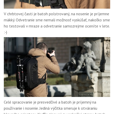
V chrbtovej časti je batoh polstrovaný, na nosenie je príjemne
mäkký. Odvetranie sme nemali možnosť vyskúšať, nakoľko sme
ho testovali v mraze a odvetranie samozrejme oceníte v lete.
:-)
Celé spracovanie je presvedčivé a batoh je príjemný na
používanie i nosenie. Jediná výčitka smeruje k otváraniu