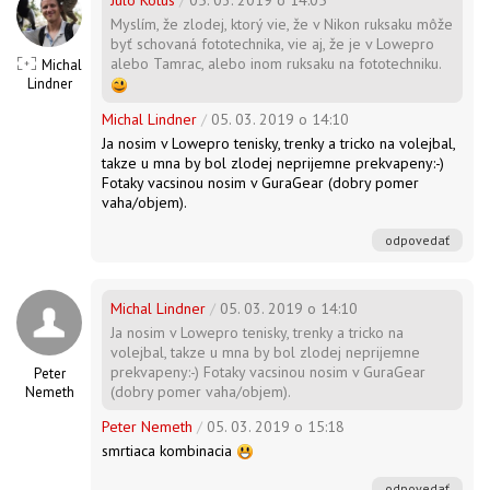
Julo Kotus
/
05. 03. 2019 o 14:05
Myslím, že zlodej, ktorý vie, že v Nikon ruksaku môže
byť schovaná fototechnika, vie aj, že je v Lowepro
alebo Tamrac, alebo inom ruksaku na fototechniku.
Michal
Lindner
Michal Lindner
/
05. 03. 2019 o 14:10
Ja nosim v Lowepro tenisky, trenky a tricko na volejbal,
takze u mna by bol zlodej neprijemne prekvapeny:-)
Fotaky vacsinou nosim v GuraGear (dobry pomer
vaha/objem).
odpovedať
Michal Lindner
/
05. 03. 2019 o 14:10
Ja nosim v Lowepro tenisky, trenky a tricko na
volejbal, takze u mna by bol zlodej neprijemne
prekvapeny:-) Fotaky vacsinou nosim v GuraGear
Peter
(dobry pomer vaha/objem).
Nemeth
Peter Nemeth
/
05. 03. 2019 o 15:18
smrtiaca kombinacia
odpovedať