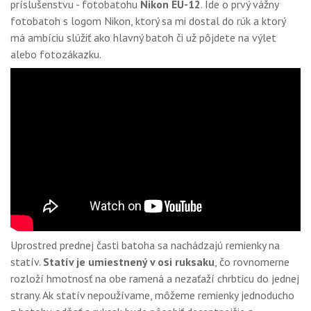
príslušenstvu - fotobatohu
Nikon EU-12
. Ide o prvý vážny
GALÉRIA
fotobatoh s logom Nikon, ktorý sa mi dostal do rúk a ktorý
PORADŇA
má ambíciu slúžiť ako hlavný batoh či už pôjdete na výlet
alebo fotozákazku.
SÚŤAŽE
KALENDÁR AKCIÍ
WORKSHOPY
OBCHOD
Uprostred prednej časti batoha sa nachádzajú remienky na
statív.
Statív je umiestnený v osi ruksaku
, čo rovnomerne
rozloží hmotnosť na obe ramená a nezaťaží chrbticu do jednej
strany. Ak statív nepoužívame, môžeme remienky jednoducho