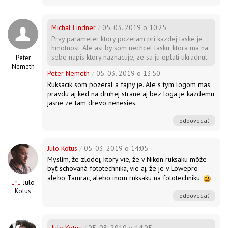
Michal Lindner
/
05. 03. 2019 o 10:25
Prvy parameter ktory pozeram pri kazdej taske je
hmotnost. Ale asi by som nechcel tasku, ktora ma na
sebe napis ktory naznacuje, ze sa ju oplati ukradnut.
Peter
Nemeth
Peter Nemeth
/
05. 03. 2019 o 13:50
Ruksacik som pozeral a fajny je. Ale s tym logom mas
pravdu aj ked na druhej strane aj bez loga je kazdemu
jasne ze tam drevo nenesies.
odpovedať
Julo Kotus
/
05. 03. 2019 o 14:05
Myslím, že zlodej, ktorý vie, že v Nikon ruksaku môže
byť schovaná fototechnika, vie aj, že je v Lowepro
alebo Tamrac, alebo inom ruksaku na fototechniku.
Julo
Kotus
odpovedať