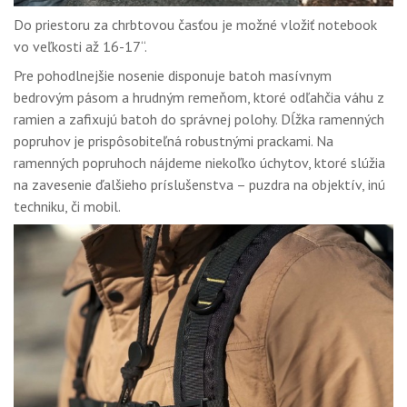
Do priestoru za chrbtovou časťou je možné vložiť notebook
vo veľkosti až 16-17“.
Pre pohodlnejšie nosenie disponuje batoh masívnym
bedrovým pásom a hrudným remeňom, ktoré odľahčia váhu z
ramien a zafixujú batoh do správnej polohy. Dĺžka ramenných
popruhov je prispôsobiteľná robustnými prackami. Na
ramenných popruhoch nájdeme niekoľko úchytov, ktoré slúžia
na zavesenie ďalšieho príslušenstva – puzdra na objektív, inú
techniku, či mobil.