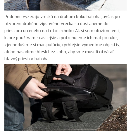
Podobne vyzerajú vrecká na druhom boku batoha, avšak po
otvorení druhého zipsového vrecka sa dostaneme do
priestoru určeného na fototechniku. Ak si sem uložíme veci,
ktoré používame častejšie a potrebujeme ich mať po ruke,
zjednodušíme si manipuláciu, rýchlejšie vymeníme objektív,
alebo nasadíme blesk bez toho, aby sme museli otvárať
hlavný priestor batoha.