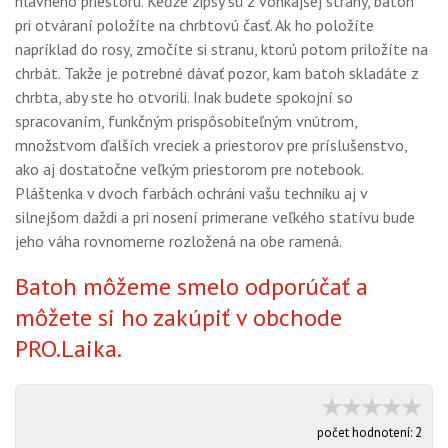
hlavného priestoru. Keďže zipsy sú z vonkajšej strany, batoh
pri otváraní položíte na chrbtovú časť. Ak ho položíte
napríklad do rosy, zmočíte si stranu, ktorú potom priložíte na
chrbát. Takže je potrebné dávať pozor, kam batoh skladáte z
chrbta, aby ste ho otvorili. Inak budete spokojní so
spracovaním, funkčným prispôsobiteľným vnútrom,
množstvom ďalších vreciek a priestorov pre príslušenstvo,
ako aj dostatočne veľkým priestorom pre notebook.
Pláštenka v dvoch farbách ochráni vašu techniku aj v
silnejšom daždi a pri nosení primerane veľkého statívu bude
jeho váha rovnomerne rozložená na obe ramená.
Batoh môžeme smelo odporúčať a
môžete si ho zakúpiť v obchode
PRO.Laika.
počet hodnotení:
2