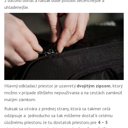
z batohu odňať a ruksak bude pôsobiť decentnejšie a
uhladenejšie.
Hlavný odkladací priestor je uzavretý
dvojitým zipsom
, ktorý
možno v prípade dlhšieho nepoužívania a na cestách zamknúť
malým zámkom.
Ruksak sa otvára z prednej strany, ktorá sa takmer celá
odzipsuje a jednoducho sa tak môžeme dostať k celému
úložnému priestoru. Je tu dostatok priestoru pre
4 – 5