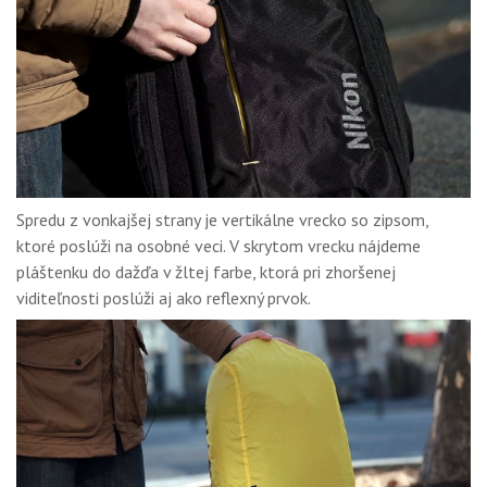
Spredu z vonkajšej strany je vertikálne vrecko so zipsom,
ktoré poslúži na osobné veci. V skrytom vrecku nájdeme
pláštenku do dažďa v žltej farbe, ktorá pri zhoršenej
viditeľnosti poslúži aj ako reflexný prvok.