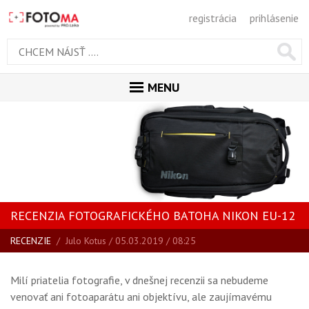
registrácia
prihlásenie
MENU
ÚVOD
MAGAZÍN
VŠETKY ČLÁNKY
RECENZIE
RECENZIA FOTOGRAFICKÉHO BATOHA NIKON EU-12
NOVINKY
RECENZIE
/
Julo Kotus
/ 05.03.2019 / 08:25
BLOG
SPRIEVODCA KÚPOU
Milí priatelia fotografie, v dnešnej recenzii sa nebudeme
ŠKOLA FOTOGRAFIE
venovať ani fotoaparátu ani objektívu, ale zaujímavému