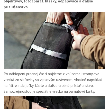
objektívov, fotoaparát, blesky, odpaľovače a ďalšie
príslušenstvo
.
Po odklopení prednej časti nájdeme z vnútornej strany dve
vrecká zo sieťoviny so zipsovým uzáverom, vhodné napríklad
na filtre, nabíjačky, káble a ďalšie drobné príslušenstvo.
Samozrejmosťou je špeciálne vrecko na pamäťové karty.