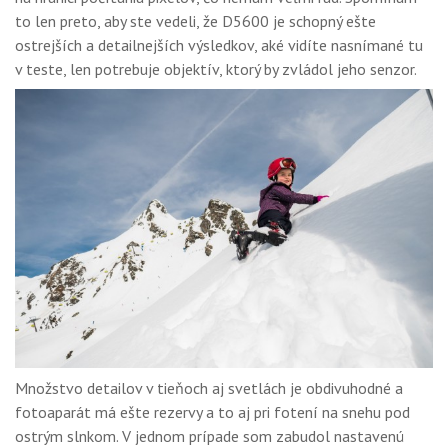
to len preto, aby ste vedeli, že D5600 je schopný ešte
ostrejších a detailnejších výsledkov, aké vidíte nasnímané tu
v teste, len potrebuje objektív, ktorý by zvládol jeho senzor.
Množstvo detailov v tieňoch aj svetlách je obdivuhodné a
fotoaparát má ešte rezervy a to aj pri fotení na snehu pod
ostrým slnkom. V jednom prípade som zabudol nastavenú