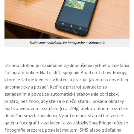
Surfovanie obrázkami vo fotoaparáte a sťahovanie
Druhou úlohou je maximálne zjednodušenie rýchleho zdieľania
fotografií online. Na to slúži spojenie Bluetooth Low Energy,
ktoré je šetrné k energii v batérii a pracuje (ak mu to dovolíte)
automaticky a pozadí. Keď raz prístroj spárujete so
zariadením a povolíte automatické sťahovanie obrázkov,
prístroj bez toho, aby ste sa o niečo starali, posiela obrázky
buď vo webovom rozlíšení (cca. 2Mp) alebo v plnom rozlíšení
do vášho smart zariadenia. Vy potom bez starostí otvoríte
galériu fotografií v zariadení a zo záložky SnapBridge môžete
fotografie prezerať, posielať mailom, SMS alebo zdieľať na