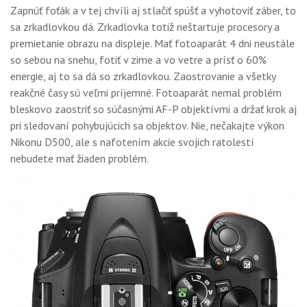
Zapnúť foťák a v tej chvíli aj stlačiť spúšť a vyhotoviť záber, to
sa zrkadlovkou dá. Zrkadlovka totiž neštartuje procesory a
premietanie obrazu na displeje. Mať fotoaparát 4 dni neustále
so sebou na snehu, fotiť v zime a vo vetre a prísť o 60%
energie, aj to sa dá so zrkadlovkou. Zaostrovanie a všetky
reakčné časy sú veľmi príjemné. Fotoaparát nemal problém
bleskovo zaostriť so súčasnými AF-P objektívmi a držať krok aj
pri sledovaní pohybujúcich sa objektov. Nie, nečakajte výkon
Nikonu D500, ale s nafotením akcie svojich ratolestí
nebudete mať žiaden problém.