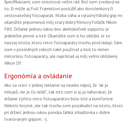
špecifikáciami, som otestoval veľmi rád. Bol som zvedavý na
GALÉRIA
to, či môže aj Full Framistovi poslúžiť ako dovolenkový či
PORADŇA
cestovateľský fotoaparát. Nízka váha a výrazný hlboký grip mi
okamžite pripomenuli môj starý dobrý filmový foťáčik Nikon
SÚŤAŽE
F80. Držanie jednou rukou bez akéhokoľvek supportu je
jedinečne pevné a isté. Okamžite som si ho obľúbil. Je to
KALENDÁR AKCIÍ
naozaj istota, ktorú retro fotoaparáty trochu postrádajú. Sám
som v posledných rokoch také používal a boli to nielen
WORKSHOPY
mirrorless fotoaparáty, ale napríklad aj môj veľmi obľúbený
OBCHOD
Nikon Df.
Ergonómia a ovládanie
Ako sa vraví v jednej reklame na nealko nápoj, že “ak ju
miluješ, nie je čo riešiť”, tak isto som si aj ja nahováral, že
držanie týchto retro fotoaparátov bolo isté a komfortné.
Nebolo hrozné, ale tak trochu som pozabudol na istotu, ktorú
pri držaní jednou rukou ponúka ľahká zrkadlovka s dobre
tvarovaným gripom. :-).