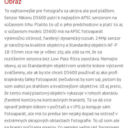
Obraz
To najhlavnejšie pre fotografa sa ukrýva ale pod plášťom.
Senzor Nikonu D5600 patrí k najlepším APSC senzorom na
súčasnom trhu. Platilo to už o jeho predchodcovi a platí to aj
o súčasnom modeli. D5600 má na APSC fotoaparát
výnimočnú citlivosť, farebný i dynamický rozsah. 24Mp senzor
je náročný na kvalitné objektívy a štandardný objektív AF-P
18-55mm síce nie je vôbec zlý, ale zdá sa mi, že za
rozlíšením senzora bez Low Pass filtra zaostáva. Nemajte
obavy, aj so štandardným objektívom urobíte krásne výstavné
zväčšeniny, ale ak by ste chceli D5600 používať aj ako profi
krajinársky ľahký fotoaparát (nečudoval by som sa), potom by
som siahol po drahšom a kvalitnejšom objektíve. Už aj preto,
že tento malý plastový objektív vykazuje v rohoch aberáciu
(farebné kontúry na kontrastných hranách). Tá sa dá síce
opraviť jedným klikom v počítači a v JPG ju koriguje sám
fotoaparát, ale má to predsa len nejaký dopad na ostrosť v
extrémnych okrajových oblastiach fotografie. To už som ale
na hranici počítania pixelov, čo nemám veľmi rád. Spomínam