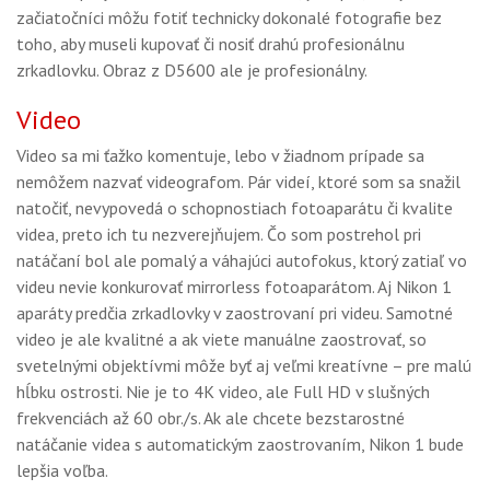
začiatočníci môžu fotiť technicky dokonalé fotografie bez
toho, aby museli kupovať či nosiť drahú profesionálnu
zrkadlovku. Obraz z D5600 ale je profesionálny.
Video
Video sa mi ťažko komentuje, lebo v žiadnom prípade sa
nemôžem nazvať videografom. Pár videí, ktoré som sa snažil
natočiť, nevypovedá o schopnostiach fotoaparátu či kvalite
videa, preto ich tu nezverejňujem. Čo som postrehol pri
natáčaní bol ale pomalý a váhajúci autofokus, ktorý zatiaľ vo
videu nevie konkurovať mirrorless fotoaparátom. Aj Nikon 1
aparáty predčia zrkadlovky v zaostrovaní pri videu. Samotné
video je ale kvalitné a ak viete manuálne zaostrovať, so
svetelnými objektívmi môže byť aj veľmi kreatívne – pre malú
hĺbku ostrosti. Nie je to 4K video, ale Full HD v slušných
frekvenciách až 60 obr./s. Ak ale chcete bezstarostné
natáčanie videa s automatickým zaostrovaním, Nikon 1 bude
lepšia voľba.