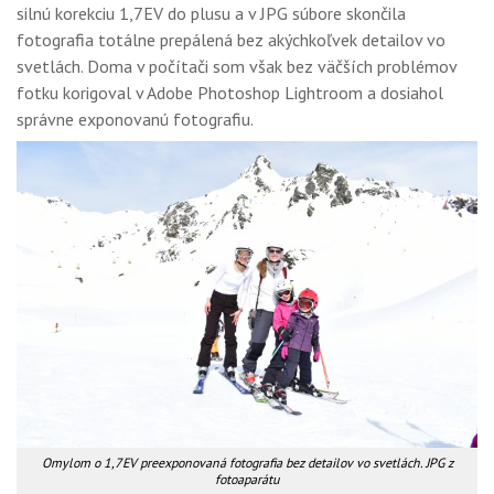
silnú korekciu 1,7EV do plusu a v JPG súbore skončila
fotografia totálne prepálená bez akýchkoľvek detailov vo
svetlách. Doma v počítači som však bez väčších problémov
fotku korigoval v Adobe Photoshop Lightroom a dosiahol
správne exponovanú fotografiu.
Omylom o 1,7EV preexponovaná fotografia bez detailov vo svetlách. JPG z
fotoaparátu