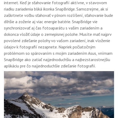
internet. Keď je sťahovanie fotografií aktívne, v stavovom
riadku zariadenia bliká ikonka SnapBridge. Samozrejme, ak si
zaškrtnete voľbu sťahovať v plnom rozlíšení, sťahovanie bude
dlhšie a zožerie aj viac energie batérie. SnapBridge vie
synchronizovať aj čas fotoaparátu s vašim zariadením a
dokonca vložiť údaje o zemepisnej polohe. Musíte mať najprv
povolené zdieľanie polohy vo vašom zariadení, inak vloženie
údajov k fotografií nezapnete. Napriek počiatočným
problémom so spárovaním s mojim zariadením Asus, vnímam
SnapBridge ako zatiaľ najjednoduchšiu a najbezstarostnejšiu
aplikáciu pre čo najjednoduchšie zdieľanie fotografií.