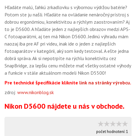
Hľadáte malú, ľahkú zrkadlovku s výbornou výdržou batérie?
Potom ste ju našli. Hľadáte na ovládanie nenáročný prístroj s
dobrou ergonómiou, konektivitou a rýchlym zaostrovaním? Aj
to je D5600. A hľadáte jeden z najlepších obrazov medzi APS-
C fotoaparátmi, aj ten má Nikon D5600. Jedinú výhradu mám
naozaj iba pre AF pri videu, inak ide o jeden z najlepších
fotoaparátov v kategórii, aký som kedy testoval. A ešte jedna
dobrá správa. Ak si nepotrpíte na rýchlu konektivitu cez
SnapBridge, za lepšiu cenu môžete mať všetky ostatné výhody
a funkcie v stále aktuálnom modeli Nikon D5500!
Pre technické špecifikácie kliknite
link na stránky výrobcu
.
zdroj:
www.nikonblog.sk
Nikon D5600 nájdete u nás v obchode.
počet hodnotení:
1