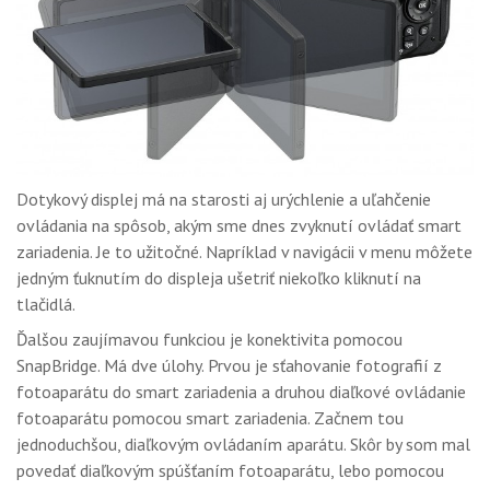
Dotykový displej má na starosti aj urýchlenie a uľahčenie
ovládania na spôsob, akým sme dnes zvyknutí ovládať smart
zariadenia. Je to užitočné. Napríklad v navigácii v menu môžete
jedným ťuknutím do displeja ušetriť niekoľko kliknutí na
tlačidlá.
Ďalšou zaujímavou funkciou je konektivita pomocou
SnapBridge. Má dve úlohy. Prvou je sťahovanie fotografií z
fotoaparátu do smart zariadenia a druhou diaľkové ovládanie
fotoaparátu pomocou smart zariadenia. Začnem tou
jednoduchšou, diaľkovým ovládaním aparátu. Skôr by som mal
povedať diaľkovým spúšťaním fotoaparátu, lebo pomocou