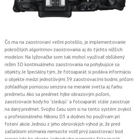
Čo ma na zaostrovaní veľmi potešilo, je implementovanie
pokročilých algoritmov zaostrovania aj do týchto nižších
modelov. Na lyžovačke som tak mohol využívať obľúbený
režim 3D kontinuálneho zaostrovania na pohybujúce sa
objekty. Je špeciálny tým, že fotoaparát si podáva informáciu
o objekte medzi jednotlivými 39 zaostrovacími bodmi, pričom
zohľadňuje pomocou senzora na meranie svetla aj farbu
predmetu. Ako sa predmet hýbe obrazovým poľom,
zaostrovacie body ho “sledujú” a fotoaparát stále zaostruje
na daný predmet. Svojho času som si na tento systém zvykol
u profesionálneho Nikonu D3 a dodnes ho používam pri
fotení akcie. Jednou z jeho obrovských výhod je, že pred
začiatkom snímania nemusíte voliť prvý zaostrovací bod
presne kde ho chcete. Jednoducho namierite fotoaparát