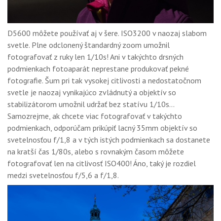
D5600 môžete používať aj v šere. ISO3200 v naozaj slabom
svetle. Plne odclonený štandardný zoom umožnil
fotografovať z ruky len 1/10s! Ani v takýchto drsných
podmienkach fotoaparát neprestane produkovať pekné
fotografie. Šum pri tak vysokej citlivosti a nedostatočnom
svetle je naozaj vynikajúco zvládnutý a objektív so
stabilizátorom umožnil udržať bez statívu 1/10s…
Samozrejme, ak chcete viac fotografovať v takýchto
podmienkach, odporúčam prikúpiť lacný 35mm objektív so
svetelnosťou f/1,8 a v tých istých podmienkach sa dostanete
na kratší čas 1/80s, alebo s rovnakým časom môžete
fotografovať len na citlivosť ISO400! Áno, taký je rozdiel
medzi svetelnosťou f/5,6 a f/1,8.