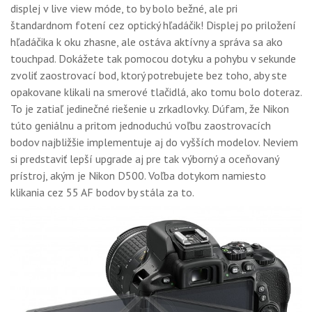
displej v live view móde, to by bolo bežné, ale pri
štandardnom fotení cez optický hľadáčik! Displej po priložení
hľadáčika k oku zhasne, ale ostáva aktívny a správa sa ako
touchpad. Dokážete tak pomocou dotyku a pohybu v sekunde
zvoliť zaostrovací bod, ktorý potrebujete bez toho, aby ste
opakovane klikali na smerové tlačidlá, ako tomu bolo doteraz.
To je zatiaľ jedinečné riešenie u zrkadlovky. Dúfam, že Nikon
túto geniálnu a pritom jednoduchú voľbu zaostrovacích
bodov najbližšie implementuje aj do vyšších modelov. Neviem
si predstaviť lepší upgrade aj pre tak výborný a oceňovaný
prístroj, akým je Nikon D500. Voľba dotykom namiesto
klikania cez 55 AF bodov by stála za to.