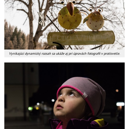
Vynikajúci dynamický rozsah sa ukáže aj pri úpravách fotografií v protisvetle.