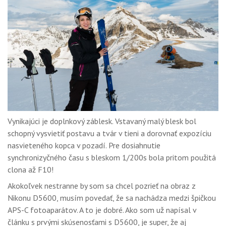
Vynikajúci je doplnkový záblesk. Vstavaný malý blesk bol
schopný vysvietiť postavu a tvár v tieni a dorovnať expozíciu
nasvieteného kopca v pozadí. Pre dosiahnutie
synchronizyčného času s bleskom 1/200s bola pritom použitá
clona až F10!
Akokoľvek nestranne by som sa chcel pozrieť na obraz z
Nikonu D5600, musím povedať, že sa nachádza medzi špičkou
APS-C fotoaparátov. A to je dobré. Ako som už napísal v
článku s prvými skúsenosťami s D5600, je super, že aj