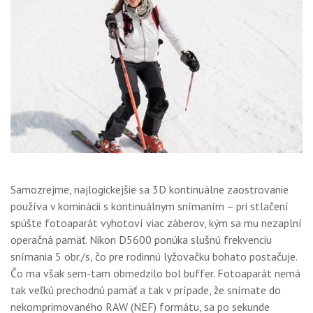
Samozrejme, najlogickejšie sa 3D kontinuálne zaostrovanie
používa v kominácii s kontinuálnym snímaním – pri stlačení
spúšte fotoaparát vyhotoví viac záberov, kým sa mu nezaplní
operačná pamäť. Nikon D5600 ponúka slušnú frekvenciu
snímania 5 obr./s, čo pre rodinnú lyžovačku bohato postačuje.
Čo ma však sem-tam obmedzilo bol buffer. Fotoaparát nemá
tak veľkú prechodnú pamäť a tak v prípade, že snímate do
nekomprimovaného RAW (NEF) formátu, sa po sekunde