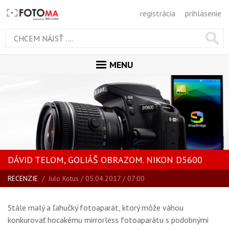
registrácia
prihlásenie
MENU
ÚVOD
MAGAZÍN
VŠETKY ČLÁNKY
RECENZIE
DÁVID TELOM, GOLIÁŠ OBRAZOM. NIKON D5600
NOVINKY
RECENZIE
/
Julo Kotus
/ 05.04.2017 / 07:00
BLOG
SPRIEVODCA KÚPOU
Stále malý a ľahučký fotoaparát, ktorý môže váhou
ŠKOLA FOTOGRAFIE
konkurovať hocakému mirrorless fotoaparátu s podobnými