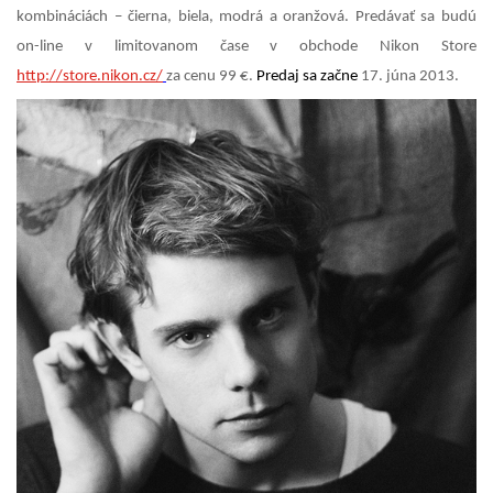
kombináciách – čierna, biela, modrá a oranžová. Predávať sa budú
on-line v limitovanom čase v obchode Nikon Store
http://store.nikon.cz/
za cenu 99 €.
Predaj sa začne
17. júna 2013.