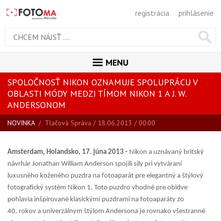
registrácia
prihlásenie
MENU
SPOLOČNOSŤ NIKON OZNAMUJE SPOLUPRÁCU V
ÚVOD
OBLASTI MÓDY MEDZI TÍMOM NIKON 1 A J. W.
MAGAZÍN
ANDERSONOM
VŠETKY ČLÁNKY
NOVINKA
/
Tlačová Správa
/ 18.06.2013 / 00:00
RECENZIE
Amsterdam, Holandsko, 17. júna 2013 -
Nikon a uznávaný britský
NOVINKY
návrhár Jonathan William Anderson spojili sily pri vytváraní
BLOG
luxusného koženého puzdra na fotoaparát pre elegantný a štýlový
fotografický systém Nikon 1. Toto puzdro vhodné pre obidve
SPRIEVODCA KÚPOU
pohlavia inšpirované klasickými puzdrami na fotoaparáty zo
ŠKOLA FOTOGRAFIE
40. rokov a univerzálnym štýlom Andersona je rovnako všestranné