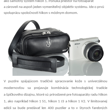
ako samotný systém Nikon 1. Ponúka priestor na fotoaparát
GALÉRIA
a zároveň na aspoň jeden vymeniteľný objektív systému. Ide o prvú
PORADŇA
spoluprácu spoločnosti Nikon s módnym domom.
SÚŤAŽE
KALENDÁR AKCIÍ
WORKSHOPY
OBCHOD
V puzdre spájajúcom tradičné spracovanie kože s univerzálnou
modernosťou sa prejavuje kombinácia technologickej tradície
a špičkového dizajnu, ktoré sú prirodzené pre fotoaparáty radu Nikon
1, ako napríklad Nikon 1 S1, Nikon 1 J3 a Nikon 1 V2. V limitovanej
edícii sa bude predávať len 400
puzdier a to v štyroch farebných