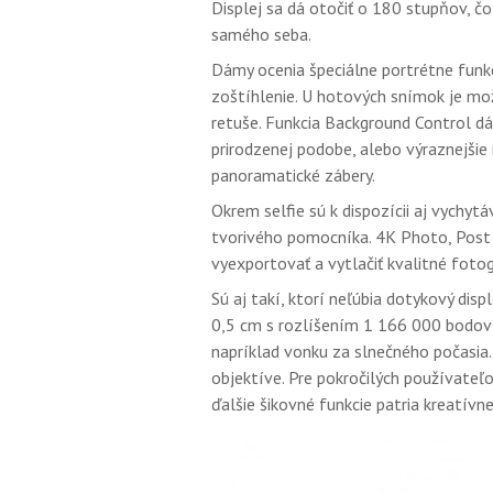
Displej sa dá otočiť o 180 stupňov, č
samého seba.
Dámy ocenia špeciálne portrétne funkci
zoštíhlenie. U hotových snímok je m
retuše. Funkcia Background Control dá
prirodzenej podobe, alebo výraznejši
panoramatické zábery.
Okrem selfie sú k dispozícii aj vychyt
tvorivého pomocníka. 4K Photo, Post Fo
vyexportovať a vytlačiť kvalitné foto
Sú aj takí, ktorí neľúbia dotykový displ
0,5 cm s rozlíšením 1 166 000 bodov a
napríklad vonku za slnečného počasia.
objektíve. Pre pokročilých používate
ďalšie šikovné funkcie patria kreatívne