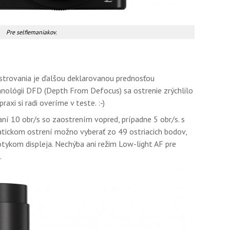
Pre selfiemaniakov.
trovania je ďalšou deklarovanou prednosťou
ológii DFD (Depth From Defocus) sa ostrenie zrýchlilo
raxi si radi overíme v teste. :-)
í 10 obr/s so zaostrením vopred, prípadne 5 obr/s. s
tickom ostrení možno vyberať zo 49 ostriacich bodov,
otykom displeja. Nechýba ani režim Low-light AF pre
.