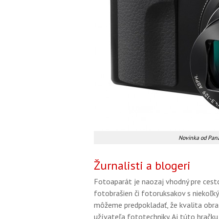
Novinka od Panas
Žurnalisti a blogeri
Fotoaparát je naozaj vhodný pre cest
fotobrašien či fotoruksakov s niekoľ
môžeme predpokladať, že kvalita obra
užívateľa fototechniky. Aj túto hračku