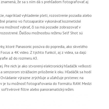
o znamená, že sa s ním dá s prehľadom fotografovať aj
e, napríklad vyhladenie pleti, rozostrenie pozadia alebo
ožné priamo vo fotoaparáte vykonávať kozmetické
va možnosť vybrať, či sa má pozadie zobrazovať v
e rozostrené. Ďalšou možnosťou režimu Self Shot sú
ávky, ktoré Panasonic posúva do popredia, ako skvelého
cus a 4K video. Z týchto funkcií, aj z videa, sa dajú
grafie až do rozmeru A3.
ej. Pre nich je ako stvorený elektronický hľadáčik veľkosti
 senzorom strážiacim priloženie k oku. Hľadáčik sa hodí
 Ovládanie výrazne zrýchľuje a uľahčuje prstenec na
ľov je tu možnosť fotografovania do formátu RAW. Medzi
 softvérové ​​filtre alebo panoramatický režim.