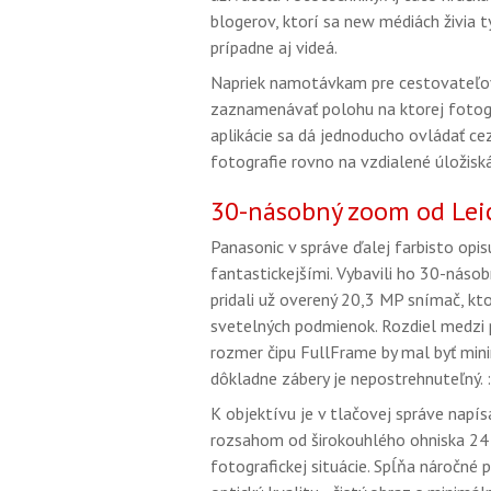
blogerov, ktorí sa new médiách živia t
prípadne aj videá.
Napriek namotávkam pre cestovateľo
zaznamenávať polohu na ktorej fotogr
aplikácie sa dá jednoducho ovládať ce
fotografie rovno na vzdialené úložiská
30-násobný zoom od Lei
Panasonic v správe ďalej farbisto op
fantastickejšími. Vybavili ho 30-nás
pridali už overený 20,3 MP snímač, kt
svetelných podmienok. Rozdiel medzi
rozmer čipu FullFrame by mal byť min
dôkladne zábery je nepostrehnuteľný. :
K objektívu je v tlačovej správe nap
rozsahom od širokouhlého ohniska 24 
fotografickej situácie. Spĺňa náročné 