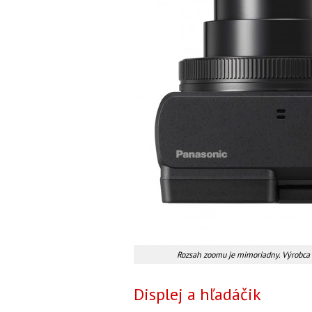
Rozsah zoomu je mimoriadny. Výrobca s
Displej a hľadáčik