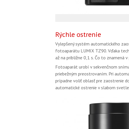
Rýchle ostrenie
Vylepšený systém automatického zaos
fotoaparátu LUMIX TZ90. Vďaka techn
až na približne 0,1 s. Čo to znamená v p
Fotoaparát urobí v sekvenčnom sníman
priebežným preostrovaním. Pri automa
prípadne voliť oblasť pre zaostrenie d
automatické ostrenie v slabom svetle