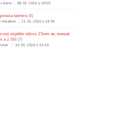
c Karol
08. 02. 2026 o 20:50
govacia kamera
(8)
s Halabrin
21. 01. 2026 o 18:36
erzný objektív viltrox 25mm air, manual
s a z 50I
(3)
islav .
16. 01. 2026 o 14:10