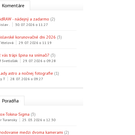
Komentáre
idRAW - nádejný a zadarmo
(2)
islav .
30. 07. 2026 o 11:27
tislavské korunovačné dni 2026
(3)
Tittelová
29. 07. 2026 o 11:19
 vás trápi špina na snímači?
(3)
f Svetlošák
29. 07. 2026 o 09:28
lady astro a nočnej fotografie
(1)
y T
28. 07. 2026 o 09:27
Poradňa
trox-Tokina-Sigma
(3)
r Turansky
25. 03. 2026 o 12:30
hodovanie medzi dvoma kamerami
(2)