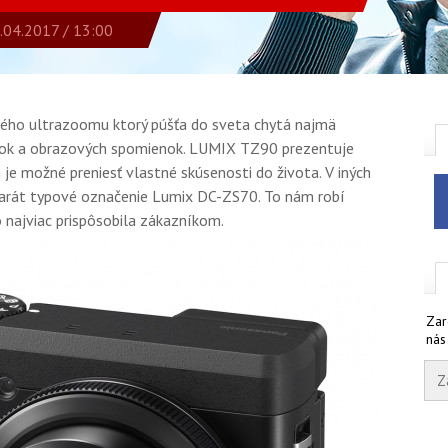
.04.2017 / 13:00
o ultrazoomu ktorý púšťa do sveta chytá najmä
tok a obrazových spomienok. LUMIX TZ90 prezentuje
 je možné preniesť vlastné skúsenosti do života. V iných
arát typové označenie Lumix DC-ZS70. To nám robí
o najviac prispôsobila zákazníkom.
Zar
nás