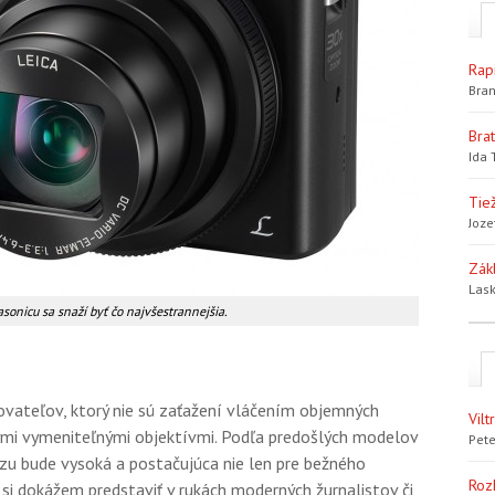
Rap
Bran
Bra
Ida 
Tiež
Joze
Zák
Lask
onicu sa snaží byť čo najvšestrannejšia.
ovateľov, ktorý nie sú zaťažení vláčením objemných
Vil
kými vymeniteľnými objektívmi. Podľa predošlých modelov
Pete
zu bude vysoká a postačujúca nie len pre bežného
Roz
 si dokážem predstaviť v rukách moderných žurnalistov či