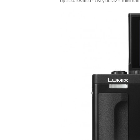
optickú kvalitu - čistý obraz s minimá