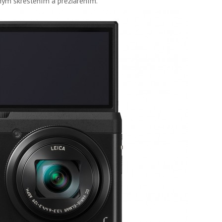
lnym skreslením a prežiarením.