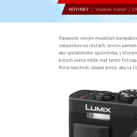
NOVINKY
/
Vladimir Kampf
/ 19
Panasonic novým modelom kompaktnéh
zákazníkov na cestách, lovcov pamia
ako spoľahlivého spoločníka, s ktorým
kútoch sveta môže mať tento fotoap
firma naschvál, údajne preto, aby sa č