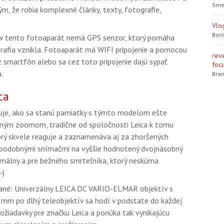
Srne
ým, že robia komplexné články, texty, fotografie,
Vlo
Bori
v tento fotoaparát nemá GPS senzor, ktorý pomáha
afia vznikla. Fotoaparát má WIFI pripojenie a pomocou
rev
z smartfón alebo sa cez toto pripojenie dajú sypať
focu
.
Bran
ca
isuje, ako sa stanú pamiatky s týmto modelom ešte
obným zoomom, tradične od spoločnosti Leica k tomu
orý skvele reaguje a zaznamenáva aj za zhoršených
 podobnými snímačmi na vyššie hodnotený dvojnásobný
imálny a pre bežného smrteľníka, ktorý neskúma
-)
ísané: Univerzálny LEICA DC VARIO-ELMAR objektív s
mm po dlhý teleobjektív sa hodí v podstate do každej
požiadavky pre značku Leica a ponúka tak vynikajúcu