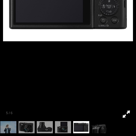
5
/
6