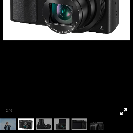
2
/
6