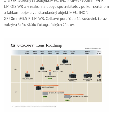
OIS WR, stredný teleobjektív FUJINON GF45-100mm F4 R
LM OIS WR a v reakcii na dopyt spotrebiteľov po kompaktnom
a ľahkom objektíve, štandardný objektív FUJINON
GF50mmF3.5 R LM WR. Celkové portfólio 11 šošoviek teraz
pokrýva širšiu škálu fotografických žánrov.