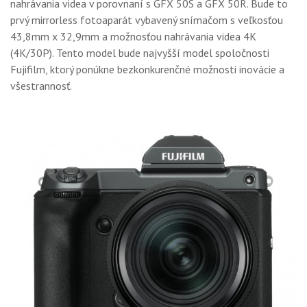
nahrávania videa v porovnaní s GFX 50S a GFX 50R. Bude to
prvý mirrorless fotoaparát vybavený snímačom s veľkosťou
43,8mm x 32,9mm a možnosťou nahrávania videa 4K
(4K/30P). Tento model bude najvyšší model spoločnosti
Fujifilm, ktorý ponúkne bezkonkurenčné možnosti inovácie a
všestrannosť.