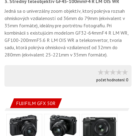
3. Stredný teleobjektív GF45-100mmF4 R LM OIS WR
Jedná sa o univerzálny zoom objektív, ktorý pokrýva rozsah
ohniskových vzdialeností od 36mm do 79mm (ekvivalent v
35mm formáte), ideálny pre portrétnu fotografiu. Pri
kombinácii s existujúcim modelom GF32-64mmF4 R LM WR,
GF100-200mmF5.6 R LM OIS WR a telekonvertor, tvoria
sadu, ktorá pokrýva ohnisková vzdialenosť od 32mm do
280mm (ekvivalent 25-221mm v 35mm formáte).
počet hodnotení:
0
FUJIFILM GFX 50R