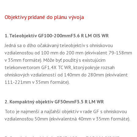
Objektívy pridané do plánu vývoja
1. Teleobjektív GF100-200mmF5.6 R LM OIS WR
Jedná sa o dlho očakávaný teleobjektív s ohniskovou
vzdialenosťou od 100 mm do 200 mm (ekvivalent 79-158mm
v 35mm formáte). Môže byť použitý s existujúcim
telekonvertorom GF1.4X TC WR, ktorý pokryje rozsah
ohniskových vzdialeností od 140mm do 280mm (ekvivalent
111-221mm v 35mm formáte).
2. Kompaktný objektív GF50mmF3.5 R LM WR
Toto je najmenší a najľahší objektív v rade GF s ohniskovou
vzdialenosťou 50mm (ekvivalentná 40mm v 35mm formáte).