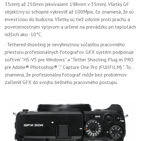
35mm) až 250mm (ekvivalent 198mm v 35mm). Všetky GF
objektívy sú schopné vykresliť až 100Mpix, čo znamená, že sú
investíciou do budúcna. Všetky sú tiež odolné proti prachu a
poveternostným vplyvom a určené na prevádzku pri teplotách
nižších ako -10°C.
· Tethered shooting je nevyhnutnou súčasťou pracovného
priestoru profesionálnych fotografov. GFX systém podporuje
softvér "HS-V5 pre Windows" a "Tether Shooting Plug-in PRO
pre Adobe® Photoshop® "," Capture One Pro (FUJIFILM) ". To
znamená, že profesionálny fotograf môže bez problémov
začleniť GFX do svojho bežného pracovného postupu.