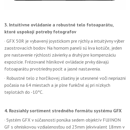
3. Intuitívne ovládanie a robustné telo fotoaparátu,
ktoré uspokojí potreby fotografov
· GFX 50R je vybavený joystickom pre rýchly a intuitývny výber
zaostrovacích bodov. Na hornom paneli sú kva kotúče, jeden
pre nastavenie rýchlosti závierky a druhý pre kompenzáciu
expozície. Frézované hliníkové ovládacie prvky dávajú
fotoaparátu prvotriedny pocit a jasné nastavenia.
· Robustné telo z horčíkovej zliatiny je utesnené voči nepriazni
počasia na 64 miestach a je plne funkčné aj pri nízkych
teplotách do -10°C.
4. Rozsiahly sortiment stredného formátu systému GFX
· Systém GFX v súčasnosti ponúka sedem objektív FUJINON
GF s ohniskovou vzdialenosťou od 23mm (ekvivalent 18mm v