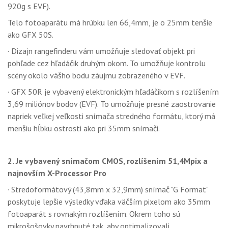
920g s EVF).
Telo fotoaparátu má hrúbku len 66,4mm, je o 25mm tenšie
ako GFX 50S.
· Dizajn rangefinderu vám umožňuje sledovať objekt pri
pohľade cez hľadáčik druhým okom. To umožňuje kontrolu
scény okolo vášho bodu záujmu zobrazeného v EVF.
· GFX 50R je vybavený elektronickým hľadáčikom s rozlíšením
3,69 miliónov bodov (EVF). To umožňuje presné zaostrovanie
napriek veľkej veľkosti snímača stredného formátu, ktorý má
menšiu hĺbku ostrosti ako pri 35mm snímači.
2. Je vybavený snímačom CMOS, rozlíšením 51,4Mpix a
najnovším X-Processor Pro
· Stredoformátový (43,8mm x 32,9mm) snímač "G Format"
poskytuje lepšie výsledky vďaka väčším pixelom ako 35mm
fotoaparát s rovnakým rozlíšením. Okrem toho sú
mikrošošovky navrhnuté tak, aby optimalizovali