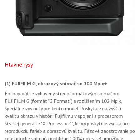
Hlavné rysy
(1) FUJIFILM G, obrazový snímač so 100 Mpix+
Fotoaparát je vybavený stredoformátovým snímačom
FUJIFILM G (formát "G Format") s rozlíšením 102 Mpix,
špeciálne vyvinutý pre tento model. Poskytuje najvyššiu
kvalitu obrazu v histórii Fujifilmu v spojení s procesorom
štvrtej generácie "X-Processor 4", ktorý poskytuje vynikajúcu
reprodukciu farieb a obrazovú kvalitu. Fázové zaostrovanie po
celej ploche snímača (približne 100% pokrytie) umožňuje