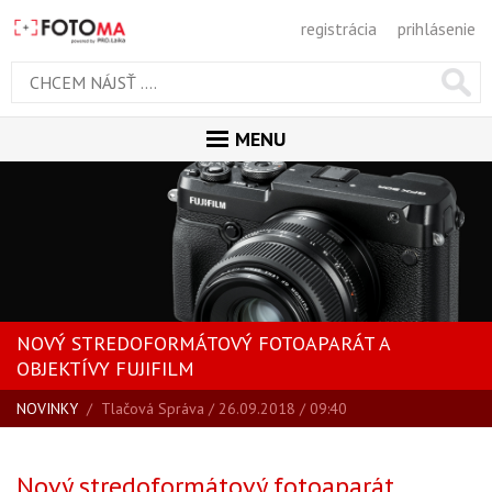
registrácia
prihlásenie
MENU
ÚVOD
MAGAZÍN
VŠETKY ČLÁNKY
RECENZIE
NOVÝ STREDOFORMÁTOVÝ FOTOAPARÁT A
NOVINKY
OBJEKTÍVY FUJIFILM
BLOG
NOVINKY
/
Tlačová Správa
/ 26.09.2018 / 09:40
SPRIEVODCA KÚPOU
ŠKOLA FOTOGRAFIE
Nový stredoformátový fotoaparát