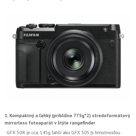
1. Kompaktný a ľahký (približne 775g*2) stredoformátový
mirrorless fotoaparát v štýle rangefinder
· GFX 50R je cca. 145g ľahší ako GFX 50S (s hmotnosťou