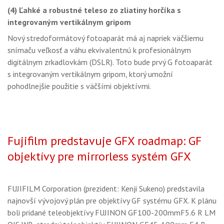
(4) Ľahké a robustné teleso zo zliatiny horčíka s
integrovaným vertikálnym gripom
Nový stredoformátový fotoaparát má aj napriek väčšiemu
snímaču veľkosť a váhu ekvivalentnú k profesionálnym
digitálnym zrkadlovkám (DSLR). Toto bude prvý G fotoaparát
s integrovaným vertikálnym gripom, ktorý umožní
pohodlnejšie použitie s väčšími objektívmi.
Fujifilm predstavuje GFX roadmap: GF
objektívy pre mirrorless systém GFX
FUJIFILM Corporation (prezident: Kenji Sukeno) predstavila
najnovší vývojový plán pre objektívy GF systému GFX. K plánu
boli pridané teleobjektívy FUJINON GF100-200mmF5.6 R LM