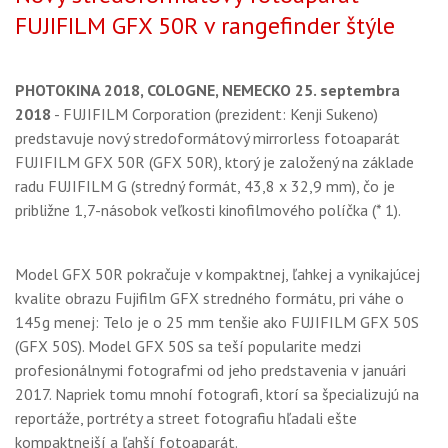
GALÉRIA
FUJIFILM GFX 50R v rangefinder štýle
PORADŇA
PHOTOKINA 2018, COLOGNE, NEMECKO 25. septembra
SÚŤAŽE
2018
- FUJIFILM Corporation (prezident: Kenji Sukeno)
KALENDÁR AKCIÍ
predstavuje nový stredoformátový mirrorless fotoaparát
FUJIFILM GFX 50R (GFX 50R), ktorý je založený na základe
WORKSHOPY
radu FUJIFILM G (stredný formát, 43,8 x 32,9 mm), čo je
približne 1,7-násobok veľkosti kinofilmového políčka (* 1).
OBCHOD
Model GFX 50R pokračuje v kompaktnej, ľahkej a vynikajúcej
kvalite obrazu Fujifilm GFX stredného formátu, pri váhe o
145g menej: Telo je o 25 mm tenšie ako FUJIFILM GFX 50S
(GFX 50S). Model GFX 50S sa teší popularite medzi
profesionálnymi fotografmi od jeho predstavenia v januári
2017. Napriek tomu mnohí fotografi, ktorí sa špecializujú na
reportáže, portréty a street fotografiu hľadali ešte
kompaktnejší a ľahší fotoaparát.