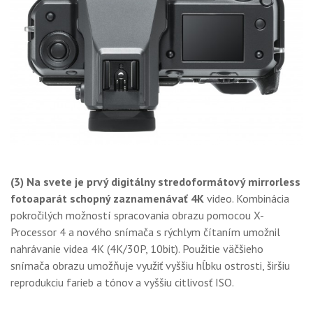
(3) Na svete je prvý digitálny stredoformátový mirrorless
fotoaparát schopný zaznamenávať 4K
video. Kombinácia
pokročilých možností spracovania obrazu pomocou X-
Processor 4 a nového snímača s rýchlym čítaním umožnil
nahrávanie videa 4K (4K/30P, 10bit). Použitie väčšieho
snímača obrazu umožňuje využiť vyššiu hĺbku ostrosti, širšiu
reprodukciu farieb a tónov a vyššiu citlivosť ISO.