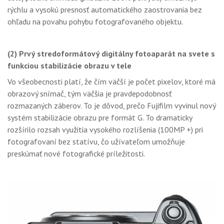
rýchlu a vysokú presnosť automatického zaostrovania bez
ohľadu na povahu pohybu fotografovaného objektu.
(2) Prvý stredoformátový digitálny fotoaparát na svete s
funkciou stabilizácie obrazu v tele
Vo všeobecnosti platí, že čím väčší je počet pixelov, ktoré má
obrazový snímač, tým väčšia je pravdepodobnosť
rozmazaných záberov. To je dôvod, prečo Fujifilm vyvinul nový
systém stabilizácie obrazu pre formát G. To dramaticky
rozšírilo rozsah využitia vysokého rozlíšenia (100MP +) pri
fotografovaní bez statívu, čo užívateľom umožňuje
preskúmať nové fotografické príležitosti.