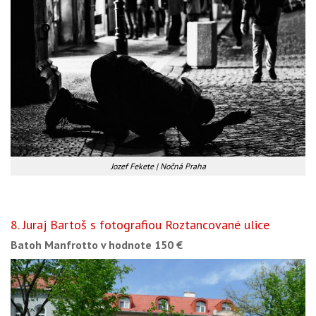
Jozef Fekete | Nočná Praha
8. Juraj Bartoš s fotografiou Roztancované ulice
Batoh Manfrotto v hodnote 150 €