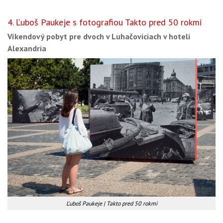
4. Ľuboš Paukeje s fotografiou Takto pred 50 rokmi
Víkendový pobyt pre dvoch v Luhačoviciach v hoteli
Alexandria
Ľuboš Paukeje | Takto pred 50 rokmi