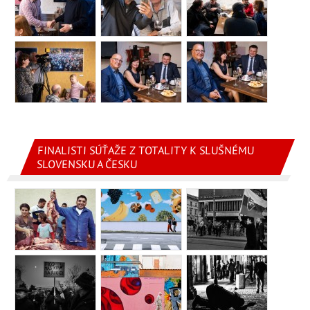
FINALISTI SÚŤAŽE Z TOTALITY K SLUŠNÉMU
SLOVENSKU A ČESKU