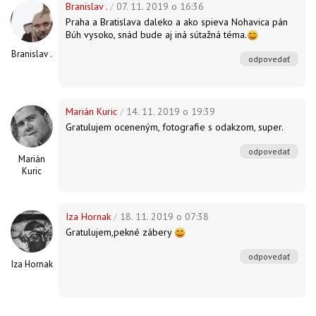
Branislav .
/
07. 11. 2019 o 16:36
Praha a Bratislava daleko a ako spieva Nohavica pán
Búh vysoko, snád bude aj iná sútažná téma.
Branislav .
odpovedať
Marián Kuric
/
14. 11. 2019 o 19:39
Gratulujem oceneným, fotografie s odakzom, super.
odpovedať
Marián
Kuric
Iza Hornak
/
18. 11. 2019 o 07:38
Gratulujem,pekné zábery
odpovedať
Iza Hornak