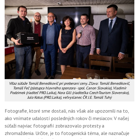
Víťaz súťaže Tomáš Benedikovič pri preberaní ceny. Zľava: Tomáš Benedikovič,
Tomáš Feč (zástupca hlavného sponzora - spol. Canon Slovakia), Vladimír
Podzimek (riaditeľ PRO.Laika), Nora Gill (riaditeľka CzechTourism Slovensko),
Julo Kotus (PRO.Laika), veľvyslanec ČR J.E. Tomáš Tuhý
Fotografie, ktoré sme dostali, nás však ale upozornili na to,
ako vnímate udalostí posledných rokov či mesiacov. V našej
súťaži najviac fotografií zobrazovalo protesty a
zhromaždenia. Určite, je to fotogenická téma, ale naznačuje