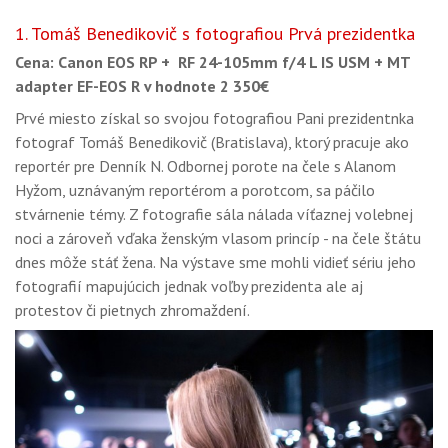
1. Tomáš Benedikovič s fotografiou Prvá prezidentka
Cena: Canon EOS RP + RF 24-105mm f/4 L IS USM + MT
adapter EF-EOS R v hodnote 2 350€
Prvé miesto získal so svojou fotografiou Pani prezidentnka
fotograf Tomáš Benedikovič (Bratislava), ktorý pracuje ako
reportér pre Denník N. Odbornej porote na čele s Alanom
Hyžom, uznávaným reportérom a porotcom, sa páčilo
stvárnenie témy. Z fotografie sála nálada víťaznej volebnej
noci a zároveň vďaka ženským vlasom princíp - na čele štátu
dnes môže stáť žena. Na výstave sme mohli vidieť sériu jeho
fotografií mapujúcich jednak voľby prezidenta ale aj
protestov či pietnych zhromaždení.