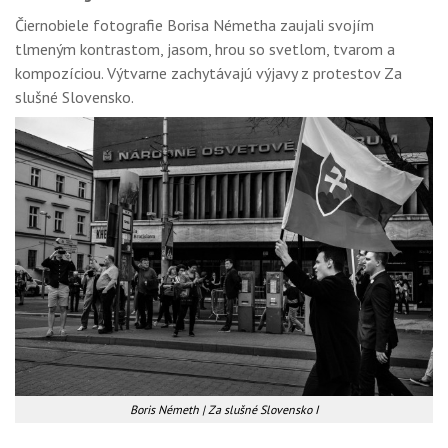
Čiernobiele fotografie Borisa Németha zaujali svojím
tlmeným kontrastom, jasom, hrou so svetlom, tvarom a
kompozíciou. Výtvarne zachytávajú výjavy z protestov Za
slušné Slovensko.
Boris Németh | Za slušné Slovensko I