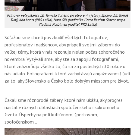
Príhovor veľvyslanca J.E. Tomáša Tuhého pri otvorení výstavy, Sprava: J.E. Tomáš
Tuhý, Julo Kotus (PRO.Laika), Nora Gill (riaditeľka CzechTourism Slovensko) a
Vladimír Podzimek (riaditeľ PRO.Laika)
Súťažou sme chceli povzbudiť všetkých fotografov,
profesionálov i nadšencov, aby prispeli svojimi zábermi do
veľkej témy, ktorá v nás rezonuje nielen počas tohoročného
novembra. Vyzývali sme, aby ste sa zapojili fotografiami,
ktoré znázorňujú všetko to, čo sa za posledných 30 rokov u
nás udialo. Fotografiami, ktoré zachytávajú angažovanosť ľudí
za to, aby Slovensko a Česko bolo dobrým miestom pre život.
Čakali sme rôznorodé zábery, ktoré nám ukážu, aký progres
nastal v rôznych oblastiach spoločenského i súkromného
života. Úspechy na poli kultúrnom, športovom,
spoločenskom…