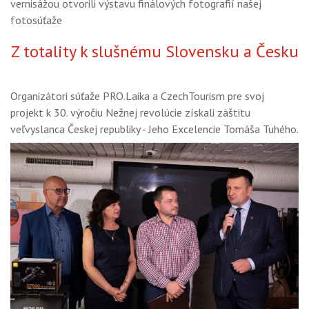
vernisážou otvorili výstavu finálových fotografií našej
GALÉRIA
fotosúťaže
PORADŇA
Z totality k slušnému Slovensku a Česku
SÚŤAŽE
KALENDÁR AKCIÍ
Organizátori súťaže PRO.Laika a CzechTourism pre svoj
projekt k 30. výročiu Nežnej revolúcie získali záštitu
WORKSHOPY
veľvyslanca Českej republiky - Jeho Excelencie Tomáša Tuhého.
OBCHOD