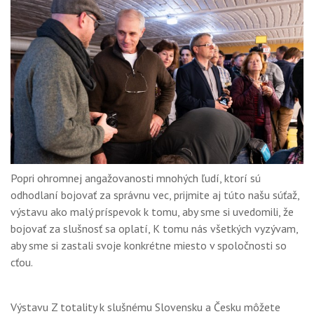
Popri ohromnej angažovanosti mnohých ľudí, ktorí sú
odhodlaní bojovať za správnu vec, prijmite aj túto našu súťaž,
výstavu ako malý príspevok k tomu, aby sme si uvedomili, že
bojovať za slušnosť sa oplatí, K tomu nás všetkých vyzývam,
aby sme si zastali svoje konkrétne miesto v spoločnosti so
cťou.
Výstavu Z totality k slušnému Slovensku a Česku môžete