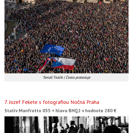
Tomáš Tkáčik | Česko protestuje
7. Jozef Fekete s fotografiou Nočná Praha
Statív Manfrotto 055 + hlava BHQ2 v hodnote 280 €