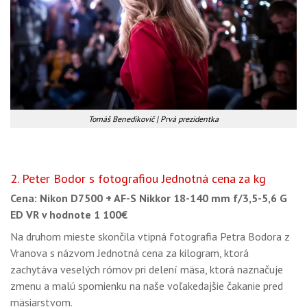
Tomáš Benedikovič | Prvá prezidentka
2. Peter Bodor s fotografiou Jednotná cena za kg
Cena: Nikon D7500 + AF-S Nikkor 18-140 mm f/3,5-5,6 G
ED VR v hodnote 1 100€
Na druhom mieste skončila vtipná fotografia Petra Bodora z
Vranova s názvom Jednotná cena za kilogram, ktorá
zachytáva veselých rómov pri delení mäsa, ktorá naznačuje
zmenu a malú spomienku na naše voľakedajšie čakanie pred
mäsiarstvom.