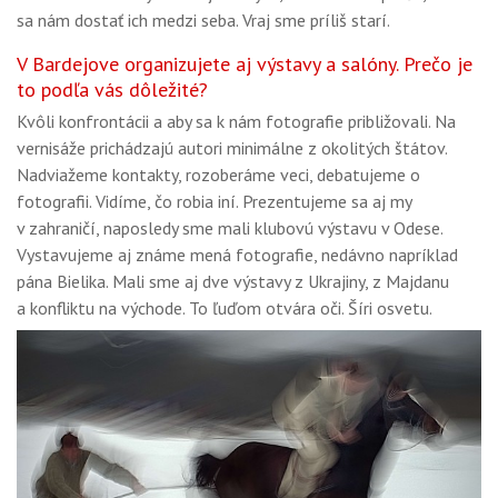
sa nám dostať ich medzi seba. Vraj sme príliš starí.
V Bardejove organizujete aj výstavy a salóny. Prečo je
to podľa vás dôležité?
Kvôli konfrontácii a aby sa k nám fotografie približovali. Na
vernisáže prichádzajú autori minimálne z okolitých štátov.
Nadviažeme kontakty, rozoberáme veci, debatujeme o
fotografii. Vidíme, čo robia iní. Prezentujeme sa aj my
v zahraničí, naposledy sme mali klubovú výstavu v Odese.
Vystavujeme aj známe mená fotografie, nedávno napríklad
pána Bielika. Mali sme aj dve výstavy z Ukrajiny, z Majdanu
a konfliktu na východe. To ľuďom otvára oči. Šíri osvetu.