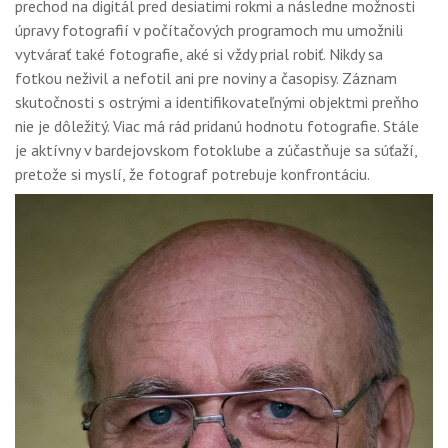
prechod na digitál pred desiatimi rokmi a následne možnosti
GALÉRIA
úpravy fotografií v počítačových programoch mu umožnili
PORADŇA
vytvárať také fotografie, aké si vždy prial robiť. Nikdy sa
fotkou neživil a nefotil ani pre noviny a časopisy. Záznam
SÚŤAŽE
skutočnosti s ostrými a identifikovateľnými objektmi preňho
nie je dôležitý. Viac má rád pridanú hodnotu fotografie. Stále
KALENDÁR AKCIÍ
je aktívny v bardejovskom fotoklube a zúčastňuje sa súťaží,
pretože si myslí, že fotograf potrebuje konfrontáciu.
WORKSHOPY
OBCHOD