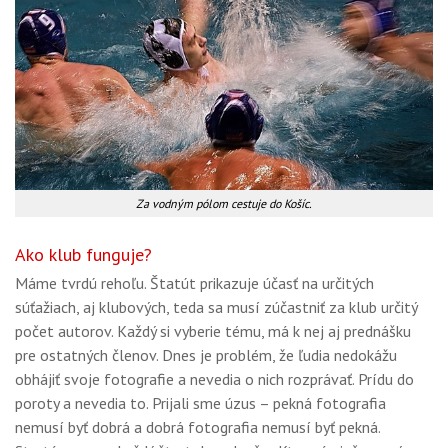
Za vodným pólom cestuje do Košíc.
Ako klub funguje?
Máme tvrdú rehoľu. Štatút prikazuje účasť na určitých
súťažiach, aj klubových, teda sa musí zúčastniť za klub určitý
počet autorov. Každý si vyberie tému, má k nej aj prednášku
pre ostatných členov. Dnes je problém, že ľudia nedokážu
obhájiť svoje fotografie a nevedia o nich rozprávať. Prídu do
poroty a nevedia to. Prijali sme úzus – pekná fotografia
nemusí byť dobrá a dobrá fotografia nemusí byť pekná.