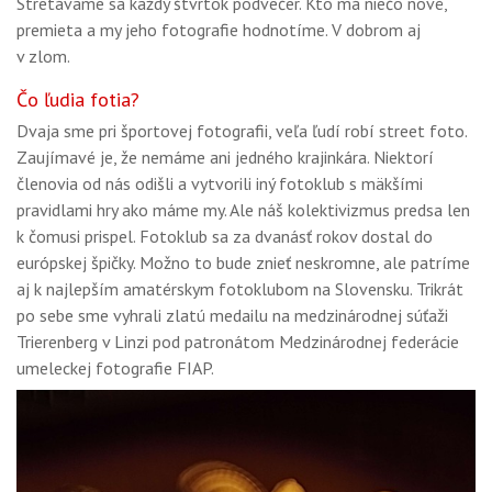
Stretávame sa každý štvrtok podvečer. Kto má niečo nové,
premieta a my jeho fotografie hodnotíme. V dobrom aj
v zlom.
Čo ľudia fotia?
Dvaja sme pri športovej fotografii, veľa ľudí robí street foto.
Zaujímavé je, že nemáme ani jedného krajinkára. Niektorí
členovia od nás odišli a vytvorili iný fotoklub s mäkšími
pravidlami hry ako máme my. Ale náš kolektivizmus predsa len
k čomusi prispel. Fotoklub sa za dvanásť rokov dostal do
európskej špičky. Možno to bude znieť neskromne, ale patríme
aj k najlepším amatérskym fotoklubom na Slovensku. Trikrát
po sebe sme vyhrali zlatú medailu na medzinárodnej súťaži
Trierenberg v Linzi pod patronátom Medzinárodnej federácie
umeleckej fotografie FIAP.