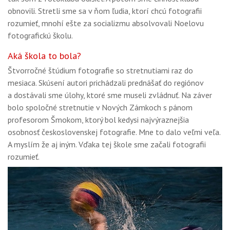
obnovili. Stretli sme sa v ňom ľudia, ktorí chcú fotografii
rozumieť, mnohí ešte za socializmu absolvovali Noelovu
fotografickú školu.
Aká škola to bola?
Štvorročné štúdium fotografie so stretnutiami raz do
mesiaca. Skúsení autori prichádzali prednášať do regiónov
a dostávali sme úlohy, ktoré sme museli zvládnuť. Na záver
bolo spoločné stretnutie v Nových Zámkoch s pánom
profesorom Šmokom, ktorý bol kedysi najvýraznejšia
osobnosť československej fotografie. Mne to dalo veľmi veľa.
A myslím že aj iným. Vďaka tej škole sme začali fotografii
rozumieť.