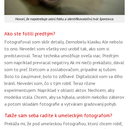
Hovorí, že nepotrebuje ostrú fotku a identifikovateľnú tvár športovca.
Ako ste fotili predtým?
Fotografoval som skôr detaily, čiernobielu klasiku. Ale nebolo
to ono. Nevedel som všetky veci urobiť tak, ako som si
predstavoval. Teraz technika umožňuje oveľa viac. Predtým
som napríklad prevracal negatívy. Ak mi niečo prekážalo, dával
som to preč štetcom a zoslabovačom, prípadne aj tušom.
Bolo to zaujímavé, bolo to zdĺhavé. Digitalizácii som sa dlho
bránil. Nevedel som, čo s tým robiť. Teraz rôzne
experimentujem. Napríklad v oblasti aktov. Nechcem, aby
modelka stála. Chcem, aby sa hýbala, urobím niekoľko záberov
a potom skladám fotografie a vytváram gradovaný pohyb.
Takže sám seba radíte k umeleckým fotografom?
Prekáža mi, že pod umeleckou fotografiou, ktorú chcem robiť,