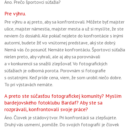
Áno. Prečo športovci súťažia?
Pre výhru.
Pre výhru a aj preto, aby sa konfrontovali. Môžete byť majster
ulice, majster námestia, majster mesta a už si myslíte, že ste
neviem čo dosiahli. Ale pokiaľ nejdete do konfrontácie s inými
autormi, budete žiť vo vnútornej predstave, aký ste dobrý.
Nemá vás čo posunúť. Nemáte konfrontáciu. Športovci súťažia
nielen preto, aby vyhrali, ale aj aby sa porovnávali
a v konkurencii sa snažili zlepšovať. Vo fotografických
súťažiach je odborná porota. Porovnám si fotografie
s ostatnými. Keď príde cena, viem, že som urobil niečo dobre.
To pri výstavách nemáte.
A preto ste súčasťou fotografickej komunity? Myslím
bardejovského fotoklubu Bardaf? Aby ste sa
rozprávali, konfrontovali svoje práce?
Áno. Človek je stádový tvor. Pri konfrontácii sa zlepšujete.
Druhý vás usmerní, pomôže. Do svojich fotografií je človek