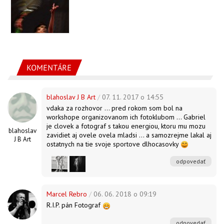
KOMENTÁRE
blahoslav J B Art
/
07. 11. 2017 o 14:55
vdaka za rozhovor ... pred rokom som bol na
workshope organizovanom ich fotoklubom ... Gabriel
je clovek a fotograf s takou energiou, ktoru mu mozu
blahoslav
zavidiet aj ovele ovela mladsi ... a samozrejme lakal aj
J B Art
ostatnych na tie svoje sportove dlhocasovky
odpovedať
Marcel Rebro
/
06. 06. 2018 o 09:19
R.I.P. pán Fotograf
odpovedať