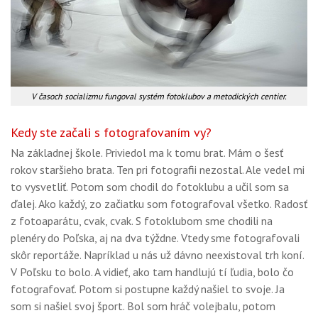
V časoch socializmu fungoval systém fotoklubov a metodických centier.
Kedy ste začali s fotografovaním vy?
Na základnej škole. Priviedol ma k tomu brat. Mám o šesť
rokov staršieho brata. Ten pri fotografii nezostal. Ale vedel mi
to vysvetliť. Potom som chodil do fotoklubu a učil som sa
ďalej. Ako každý, zo začiatku som fotografoval všetko. Radosť
z fotoaparátu, cvak, cvak. S fotoklubom sme chodili na
plenéry do Poľska, aj na dva týždne. Vtedy sme fotografovali
skôr reportáže. Napríklad u nás už dávno neexistoval trh koní.
V Poľsku to bolo. A vidieť, ako tam handlujú tí ľudia, bolo čo
fotografovať. Potom si postupne každý našiel to svoje. Ja
som si našiel svoj šport. Bol som hráč volejbalu, potom