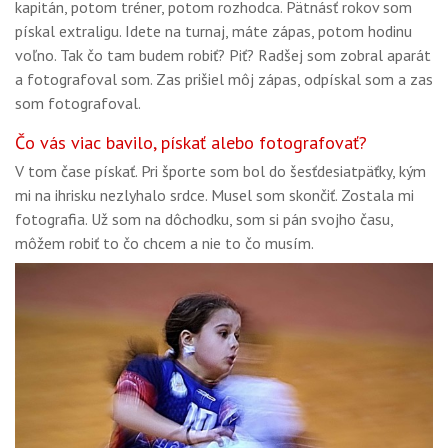
kapitán, potom tréner, potom rozhodca. Pätnásť rokov som
pískal extraligu. Idete na turnaj, máte zápas, potom hodinu
voľno. Tak čo tam budem robiť? Piť? Radšej som zobral aparát
a fotografoval som. Zas prišiel môj zápas, odpískal som a zas
som fotografoval.
Čo vás viac bavilo, pískať alebo fotografovať?
V tom čase pískať. Pri športe som bol do šesťdesiatpäťky, kým
mi na ihrisku nezlyhalo srdce. Musel som skončiť. Zostala mi
fotografia. Už som na dôchodku, som si pán svojho času,
môžem robiť to čo chcem a nie to čo musím.