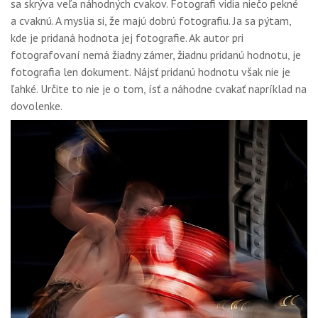
sa skrýva veľa náhodných cvakov. Fotografi vidia niečo pekné
a cvaknú. A myslia si, že majú dobrú fotografiu. Ja sa pýtam,
kde je pridaná hodnota jej fotografie. Ak autor pri
fotografovaní nemá žiadny zámer, žiadnu pridanú hodnotu, je
fotografia len dokument. Nájsť pridanú hodnotu však nie je
ľahké. Určite to nie je o tom, ísť a náhodne cvakať napríklad na
dovolenke.