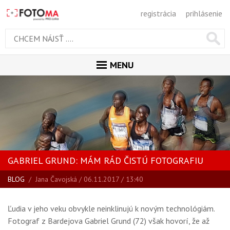
registrácia
prihlásenie
MENU
ÚVOD
MAGAZÍN
VŠETKY ČLÁNKY
RECENZIE
GABRIEL GRUND: MÁM RÁD ČISTÚ FOTOGRAFIU
NOVINKY
BLOG
/
Jana Čavojská
/ 06.11.2017 / 13:40
BLOG
SPRIEVODCA KÚPOU
Ľudia v jeho veku obvykle neinklinujú k novým technológiám.
ŠKOLA FOTOGRAFIE
Fotograf z Bardejova Gabriel Grund (72) však hovorí, že až