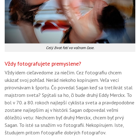
Celý život fotí vo voľnom čase.
Vždy fotografujete premyslene?
Vždy idem cieľavedome za niečím. Cez fotografiu chcem
ukázať svoj pohľad. Nerád niekoho kopírujem. Veľa vecí
prirovnávam k športu. Čo povedal Sagan keď sa tretíkrát stal
majstrom sveta? Spýtali sa ho, či bude druhý Eddy Merckx. To
bol v 70. a 80. rokoch najlepší cyklista sveta a pravdepodobne
zostane najlepším aj v histórii. Sagan odpovedal veľmi
dôležitú vetu: Nechcem byť druhý Merckx, chcem byť prvý
Sagan. To isté sa snažím vo fotografii. Nekopírujem. Iste,
študujem pritom fotografie dobrých fotografov.