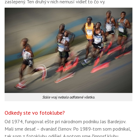
zaslepený. Ten druhý v nich nemusí vidieť to čo vy.
Stále vraj nebolo odfotené všetko.
Odkedy ste vo fotoklube?
Od 1974, fungoval ešte pri národnom podniku Jas Bardejov.
Mali sme desať – dvanásť členov. Po 1989-tom som podnikal,
tak som z fotoklubu odišiel. A potom sme činnosť klubu