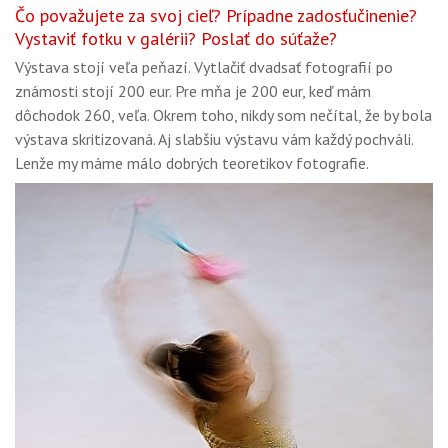
Čo považujete za svoj cieľ? Prípadne zadosťučinenie?
Vystaviť fotku v galérii? Poslať do súťaže?
Výstava stojí veľa peňazí. Vytlačiť dvadsať fotografií po
známosti stojí 200 eur. Pre mňa je 200 eur, keď mám
dôchodok 260, veľa. Okrem toho, nikdy som nečítal, že by bola
výstava skritizovaná. Aj slabšiu výstavu vám každý pochváli.
Lenže my máme málo dobrých teoretikov fotografie.