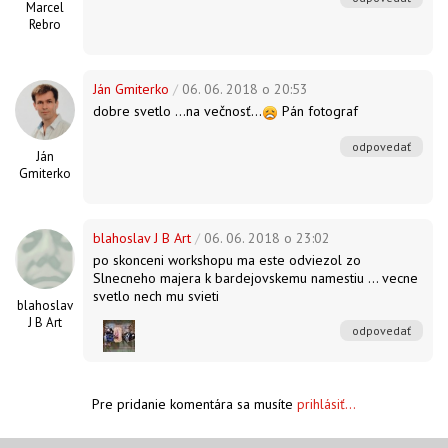
Marcel
Rebro
Ján Gmiterko
/
06. 06. 2018 o 20:53
dobre svetlo ...na večnosť...
Pán fotograf
odpovedať
Ján
Gmiterko
blahoslav J B Art
/
06. 06. 2018 o 23:02
po skonceni workshopu ma este odviezol zo
Slnecneho majera k bardejovskemu namestiu ... vecne
svetlo nech mu svieti
blahoslav
J B Art
odpovedať
Pre pridanie komentára sa musíte
prihlásiť...