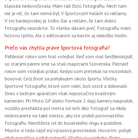
klasická nedovoľovala. Mám rád čistú fotografiu. Nech tam
nie je nič, čo tam nemá byť. V športových halách sú reklamy.
V tej bardejovskej je toľko čiar a reklám, že tam dobrú
fotografiu neurobíte. To všetko dávam preč. Fotografiu mám
hotovú rýchlo. Ale s editovaním sa bavím aj niekoľko hodín.
Prečo vás chytila práve športová fotografia?
Päťdesiat rokov som hral volejbal. Keď som mal šesťdesiatpäť,
so starými pánmi sme sa stali majstrami Slovenska. Pätnásť
rokov som volejbal pískal. Kedysi som pretekal na motorkách,
boxoval. Celý život sa pohybujem okolo športu. Všetky
športové fotografie, ktoré som videl, boli ostré a dokonalé.
Dnes s bežným aparátom však nepostačíte kvalitným
kamerám. Pri Moto GP alebo formule 1 dajú kamery naspodok,
vozidlo prechádza pol metra od nich. Ako fotograf sa nikdy
nedostanete na také miesto, aby ste urobili porovnateľnú
fotografiu. Nemôžete ísť do boxerského ringu a podobne.
Musíte si teda nájsť iný výrazový prostriedok. Hovorím: pohyb
nikdy nezačína a nikdy nekončí. Všetko je v pohybe. Preto