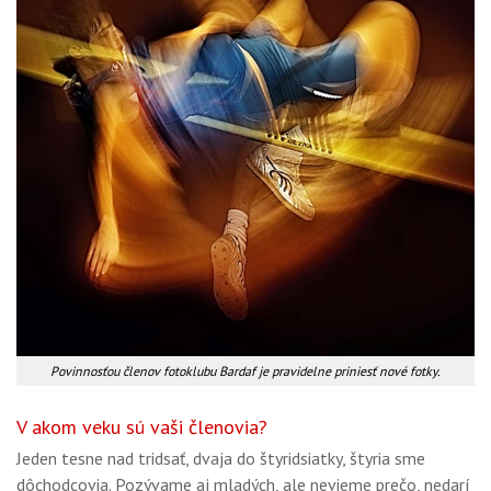
Povinnosťou členov fotoklubu Bardaf je pravidelne priniesť nové fotky.
V akom veku sú vaši členovia?
Jeden tesne nad tridsať, dvaja do štyridsiatky, štyria sme
dôchodcovia. Pozývame aj mladých, ale nevieme prečo, nedarí