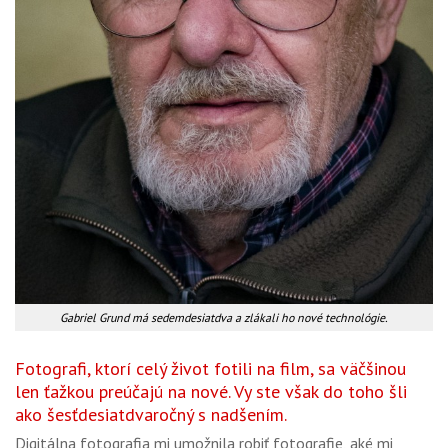
Gabriel Grund má sedemdesiatdva a zlákali ho nové technológie.
Fotografi, ktorí celý život fotili na film, sa väčšinou
len ťažkou preúčajú na nové. Vy ste však do toho šli
ako šesťdesiatdvaročný s nadšením.
Digitálna fotografia mi umožnila robiť fotografie, aké mi