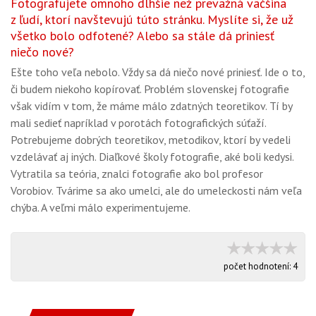
Fotografujete omnoho dlhšie než prevažná väčšina
z ľudí, ktorí navštevujú túto stránku. Myslíte si, že už
všetko bolo odfotené? Alebo sa stále dá priniesť
niečo nové?
Ešte toho veľa nebolo. Vždy sa dá niečo nové priniesť. Ide o to,
či budem niekoho kopírovať. Problém slovenskej fotografie
však vidím v tom, že máme málo zdatných teoretikov. Tí by
mali sedieť napríklad v porotách fotografických súťaží.
Potrebujeme dobrých teoretikov, metodikov, ktorí by vedeli
vzdelávať aj iných. Diaľkové školy fotografie, aké boli kedysi.
Vytratila sa teória, znalci fotografie ako bol profesor
Vorobiov. Tvárime sa ako umelci, ale do umeleckosti nám veľa
chýba. A veľmi málo experimentujeme.
počet hodnotení:
4