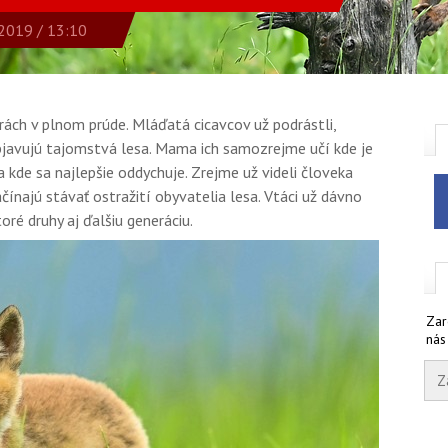
2019 / 13:10
rách v plnom prúde. Mláďatá cicavcov už podrástli,
bjavujú tajomstvá lesa. Mama ich samozrejme učí kde je
a kde sa najlepšie oddychuje. Zrejme už videli človeka
ínajú stávať ostražití obyvatelia lesa. Vtáci už dávno
oré druhy aj ďalšiu generáciu.
Zar
nás