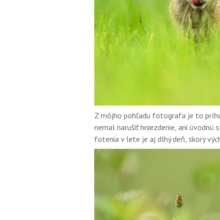
Z môjho pohľadu fotografa je to príh
nemal narušiť hniezdenie, ani úvodnú s
fotenia v lete je aj dlhý deň, skorý vý