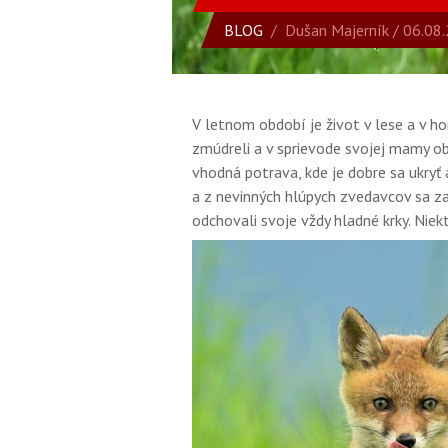
BLOG
/
Dušan Majerník
/ 06.08.
V letnom období je život v lese a v ho
zmúdreli a v sprievode svojej mamy o
vhodná potrava, kde je dobre sa ukryť 
a z nevinných hlúpych zvedavcov sa zač
odchovali svoje vždy hladné krky. Niekt