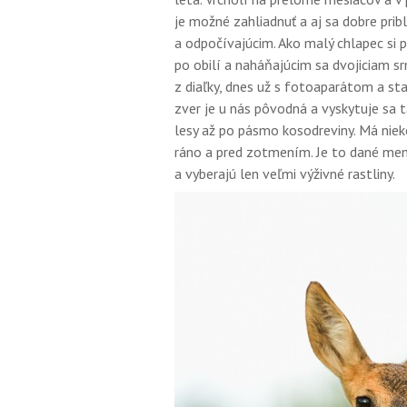
je možné zahliadnuť a aj sa dobre pri
a odpočívajúcim. Ako malý chlapec si
po obilí a naháňajúcim sa dvojiciam sr
z diaľky, dnes už s fotoaparátom a st
zver je u nás pôvodná a vyskytuje sa t
lesy až po pásmo kosodreviny. Má niek
ráno a pred zotmením. Je to dané men
a vyberajú len veľmi výživné rastliny.