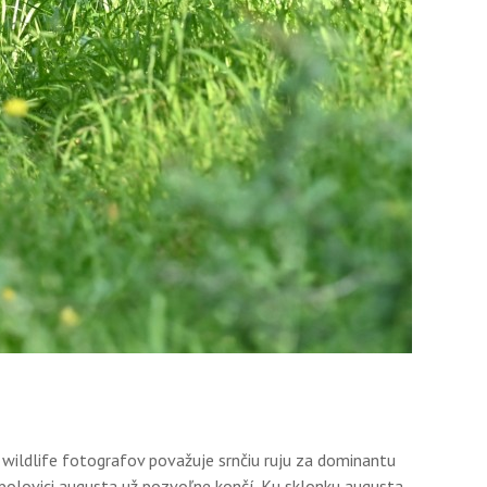
a wildlife fotografov považuje srnčiu ruju za dominantu
 polovici augusta už pozvoľne končí. Ku sklonku augusta