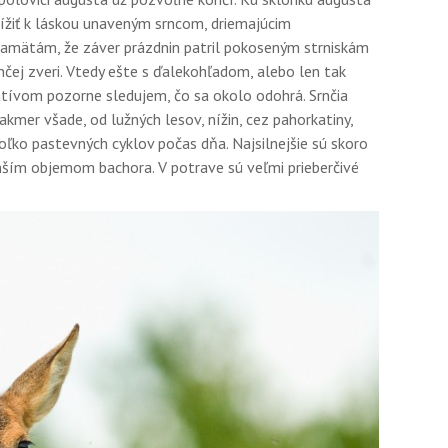
blížiť k láskou unaveným srncom, driemajúcim
 pamätám, že záver prázdnin patril pokoseným strniskám
nčej zveri. Vtedy ešte s ďalekohľadom, alebo len tak
atívom pozorne sledujem, čo sa okolo odohrá. Srnčia
akmer všade, od lužných lesov, nížin, cez pahorkatiny,
oľko pastevných cyklov počas dňa. Najsilnejšie sú skoro
ším objemom bachora. V potrave sú veľmi prieberčivé