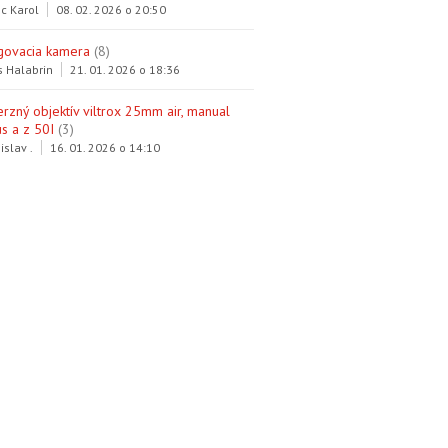
c Karol
08. 02. 2026 o 20:50
govacia kamera
(8)
s Halabrin
21. 01. 2026 o 18:36
erzný objektív viltrox 25mm air, manual
s a z 50I
(3)
islav .
16. 01. 2026 o 14:10