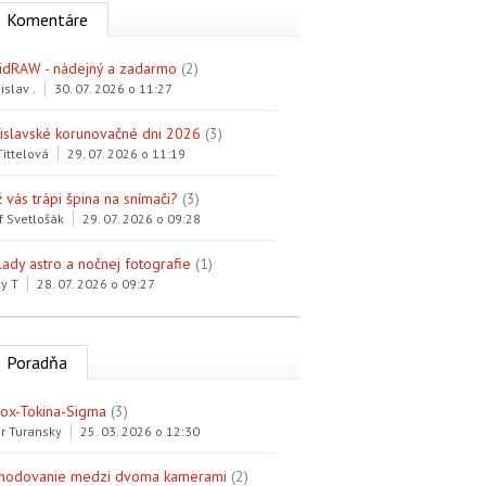
Komentáre
idRAW - nádejný a zadarmo
(2)
islav .
30. 07. 2026 o 11:27
tislavské korunovačné dni 2026
(3)
Tittelová
29. 07. 2026 o 11:19
 vás trápi špina na snímači?
(3)
f Svetlošák
29. 07. 2026 o 09:28
lady astro a nočnej fotografie
(1)
y T
28. 07. 2026 o 09:27
Poradňa
trox-Tokina-Sigma
(3)
r Turansky
25. 03. 2026 o 12:30
hodovanie medzi dvoma kamerami
(2)