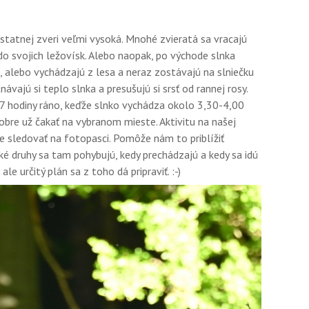
 ostatnej zveri veľmi vysoká. Mnohé zvieratá sa vracajú
do svojich ležovísk. Alebo naopak, po východe slnka
, alebo vychádzajú z lesa a neraz zostávajú na slniečku
ávajú si teplo slnka a presušujú si srsť od rannej rosy.
7 hodiny ráno, keďže slnko vychádza okolo 3,30-4,00
bre už čakať na vybranom mieste. Aktivitu na našej
e sledovať na fotopasci. Pomôže nám to priblížiť
aké druhy sa tam pohybujú, kedy prechádzajú a kedy sa idú
e určitý plán sa z toho dá pripraviť. :-)