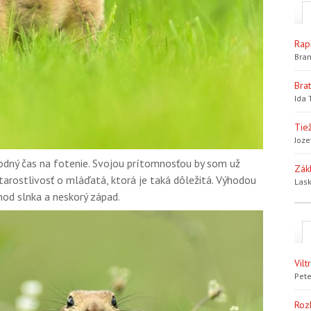
Rap
Bran
Bra
Ida 
Tiež
Joze
odný čas na fotenie. Svojou prítomnosťou by som už
Zák
tarostlivosť o mláďatá, ktorá je taká dôležitá. Výhodou
Lask
chod slnka a neskorý západ.
Vil
Pete
Roz