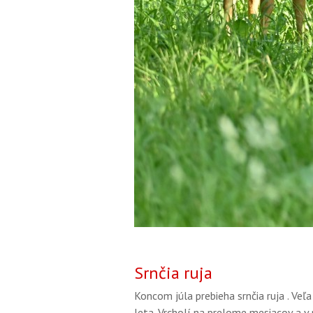
Srnčia ruja
Koncom júla prebieha srnčia ruja . Veľ
leta. Vrcholí na prelome mesiacov a v