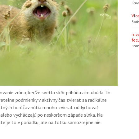
Srne
Vlo
Bori
rev
focu
Bran
vanie zrána, keďže svetla skôr pribúda ako ubúda. To
telne podmienky v aktívny čas zvierat sa radikálne
letných horúčav nútia mnoho zvierat oddychovať
, alebo vychádzajú po neskoršom západe slnka. Na
ite je to v poriadku, ale na fotku samozrejme nie.