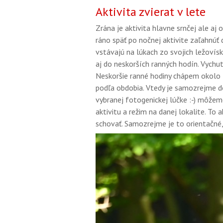
Aktivita zvierat v lete
Zrána je aktivita hlavne srnčej ale aj
ráno späť po nočnej aktivite zaľahnúť 
vstávajú na lúkach zo svojich ležovísk
aj do neskorších ranných hodín. Vychutn
Neskoršie ranné hodiny chápem okolo 
podľa obdobia. Vtedy je samozrejme do
vybranej fotogenickej lúčke :-) môžem
aktivitu a režim na danej lokalite. To 
schovať. Samozrejme je to orientačné, al