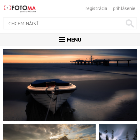
registrácia
prihlásenie
MENU
ÚVOD
MAGAZÍN
GALÉRIA
ODPORÚČANÉ
NAJNOVŠIE
POPULÁRNE
POPULÁRNE DNES
OBĽUBENÉ