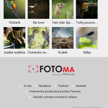
Včelárik
Na love
Tam, kde žijú sysle
Tichý pozorovateľ
sladká maškrta
Chavkoše nočné
Krabík
Vážka
O nás
Redakcia
Partneri
Kontakt
Podmienky používania portálu Fotoma
Zásady ochrany osobných údajov
webdesign: ltdesign.sk