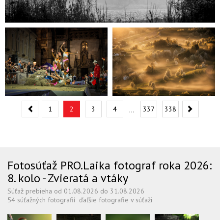
Predchádzajúca
N
1
2
3
4
337
338
…
Fotosúťaž PRO.Laika fotograf roka 2026:
8. kolo - Zvieratá a vtáky
Súťaž prebieha od 01.08.2026 do 31.08.2026
54 súťažných fotografií
ďaľšie fotografie v súťaži