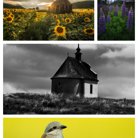
OBĽUBENÍ AUTORI
VYHĽADÁVANIE
PORADŇA
SÚŤAŽE
KALENDÁR AKCIÍ
WORKSHOPY
OBCHOD