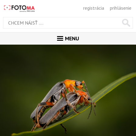
registrácia
prihlásenie
MENU
ÚVOD
MAGAZÍN
GALÉRIA
PORADŇA
SÚŤAŽE
KALENDÁR AKCIÍ
WORKSHOPY