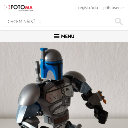
registrácia
prihlásenie
MENU
ÚVOD
MAGAZÍN
GALÉRIA
PORADŇA
SÚŤAŽE
KALENDÁR AKCIÍ
WORKSHOPY