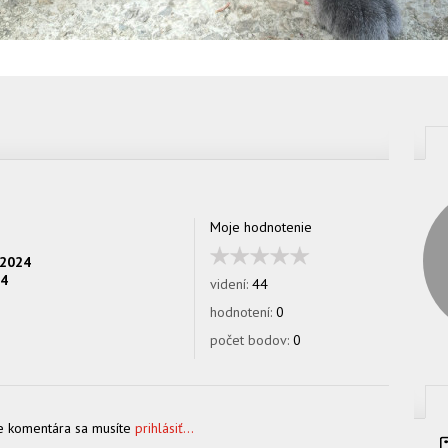
Moje hodnotenie
.2024
24
videní:
44
hodnotení:
0
počet bodov:
0
e komentára sa musíte
prihlásiť...