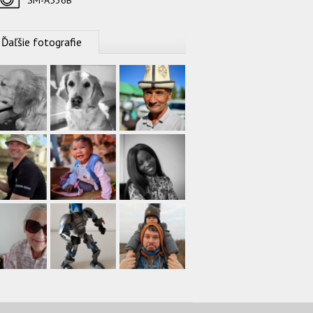
SM-A536B
Ďaľšie fotografie