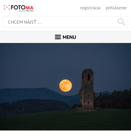
registrácia
prihlásenie
MENU
ÚVOD
MAGAZÍN
GALÉRIA
PORADŇA
SÚŤAŽE
KALENDÁR AKCIÍ
WORKSHOPY