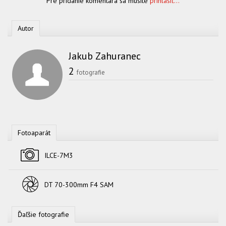
Pre pridanie komentára sa musíte
prihlásiť...
Autor
Jakub Zahuranec
2
fotografie
Fotoaparát
Fotoaparát
ILCE-7M3
Objektív
DT 70-300mm F4 SAM
Ďaľšie fotografie