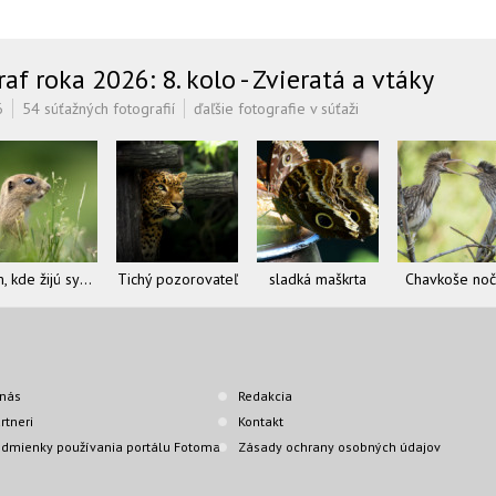
f roka 2026: 8. kolo - Zvieratá a vtáky
6
54 súťažných fotografií
ďaľšie fotografie v súťaži
Tam, kde žijú sysle
Tichý pozorovateľ
sladká maškrta
Chavkoše no
nás
Redakcia
rtneri
Kontakt
dmienky používania portálu Fotoma
Zásady ochrany osobných údajov