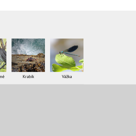
čné
Krabík
Vážka