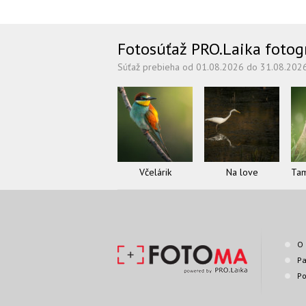
Fotosúťaž PRO.Laika fotogra
Súťaž prebieha od 01.08.2026 do 31.08.202
Včelárik
Na love
O 
Pa
Po