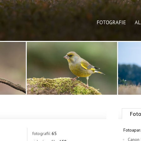
FOTOGRAFIE
A
Foto
Fotoapar
fotografií:
65
Canon