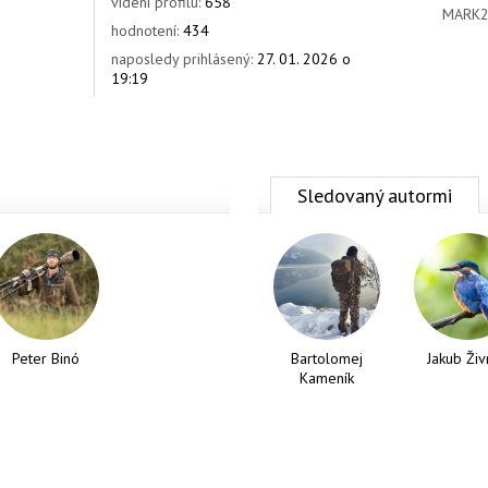
videní profilu:
658
MARK
hodnotení:
434
naposledy prihlásený:
27. 01. 2026 o
19:19
Sledovaný autormi
Peter Binó
Bartolomej
Jakub Živ
Kameník