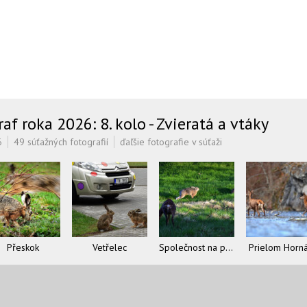
f roka 2026: 8. kolo - Zvieratá a vtáky
6
49 súťažných fotografií
ďaľšie fotografie v súťaži
Přeskok
Vetřelec
Společnost na pastvě
Prielom Horn