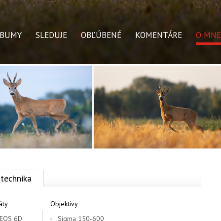
LBUMY
SLEDUJE
OBĽÚBENÉ
KOMENTÁRE
O MNE
technika
áty
Objektívy
 EOS 6D
Sigma 150-600