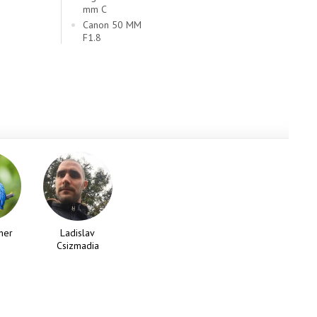
2
mm C
Canon 50 MM
F1.8
ner
Ladislav
Csizmadia