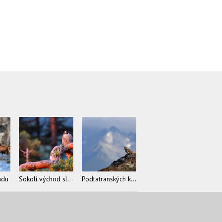
ádu
Sokolí východ slnka
Podtatranských krutohlav