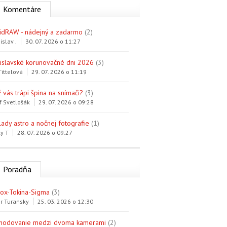
Komentáre
idRAW - nádejný a zadarmo
(2)
islav .
30. 07. 2026 o 11:27
tislavské korunovačné dni 2026
(3)
Tittelová
29. 07. 2026 o 11:19
 vás trápi špina na snímači?
(3)
f Svetlošák
29. 07. 2026 o 09:28
lady astro a nočnej fotografie
(1)
y T
28. 07. 2026 o 09:27
Poradňa
trox-Tokina-Sigma
(3)
r Turansky
25. 03. 2026 o 12:30
hodovanie medzi dvoma kamerami
(2)