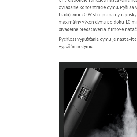
ovládanie koncentrácie dymu. Pýši sa
tradičnými 20 W strojmi na dym posk
maximálny výkon dymu po dobu 10 minú
divadelné predstavenia, filmové natáča
Rýchlosť vypúšťania dymu je nastaviteľ
vypúšťania dymu.