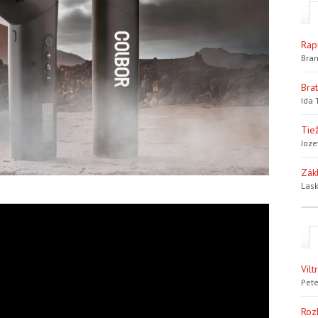
Rap
Bran
Bra
Ida 
Tiež
Joze
Zák
Lask
Vil
Pete
Roz