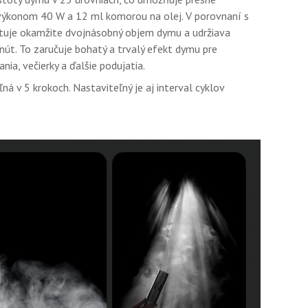
 výkonom 40 W a 12 ml komorou na olej. V porovnaní s
ytuje okamžite dvojnásobný objem dymu a udržiava
t. To zaručuje bohatý a trvalý efekt dymu pre
nia, večierky a ďalšie podujatia.
ná v 5 krokoch. Nastaviteľný je aj interval cyklov