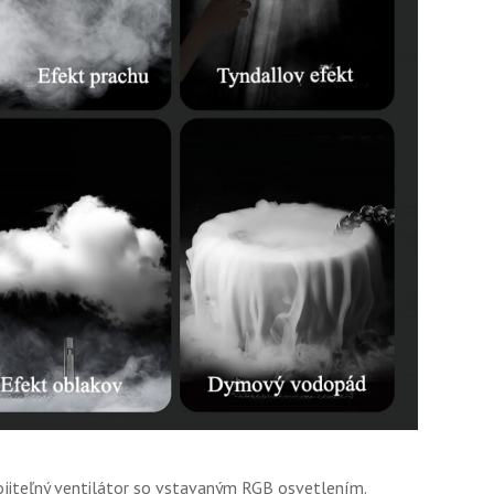
pojiteľný ventilátor so vstavaným RGB osvetlením.