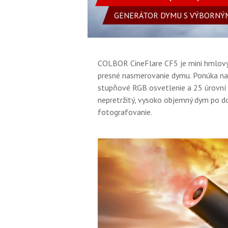
GENERÁTOR DYMU S VÝBORNÝ
COLBOR CineFlare CF5 je mini hmlový 
presné nasmerovanie dymu. Ponúka nas
stupňové RGB osvetlenie a 25 úrovní
nepretržitý, vysoko objemný dym po dob
fotografovanie.