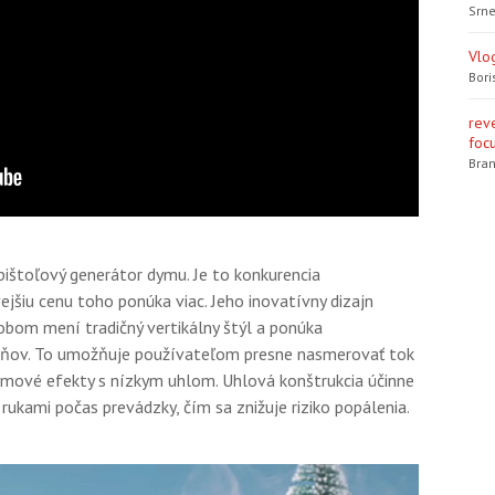
Srne
Vlo
Bori
rev
focu
Bran
štoľový generátor dymu. Je to konkurencia
šiu cenu toho ponúka viac. Jeho inovatívny dizajn
obom mení tradičný vertikálny štýl a ponúka
pňov. To umožňuje používateľom presne nasmerovať tok
dymové efekty s nízkym uhlom. Uhlová konštrukcia účinne
rukami počas prevádzky, čím sa znižuje riziko popálenia.