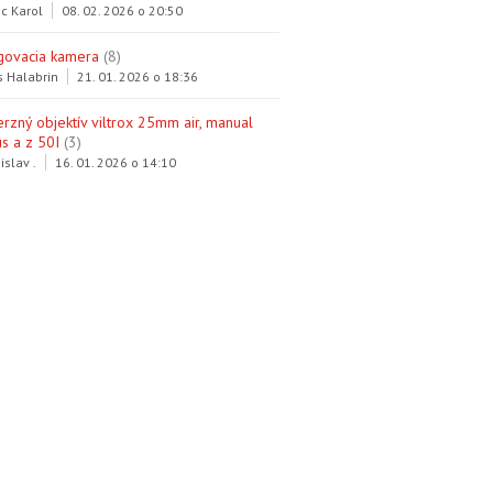
c Karol
08. 02. 2026 o 20:50
govacia kamera
(8)
s Halabrin
21. 01. 2026 o 18:36
erzný objektív viltrox 25mm air, manual
s a z 50I
(3)
islav .
16. 01. 2026 o 14:10