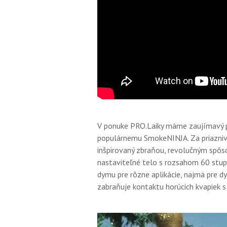
V ponuke PRO.Laiky máme zaujímavý pi
populárnemu SmokeNINJA. Za priaznivej
inšpirovaný zbraňou, revolučným spôs
nastaviteľné telo s rozsahom 60 stu
dymu pre rôzne aplikácie, najmä pre 
zabraňuje kontaktu horúcich kvapiek s 