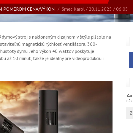
M POMEROM CENA/VÝKON.
/
Srnec Karol
/ 20.11.2025 / 06:05
dymový stroj s nakloneným dizajnom v štýle pištole na
taviteľnú magnetickú rýchlosť ventilátora, 360-
 hustoty dymu. Jeho výkon 40 wattov poskytuje
u až 10 minút, takže je ideálny pre videoprodukciu i
Zar
nás