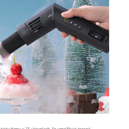
stoty dymu v 25 úrovniach, čo umožňuje presné