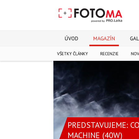
ÚVOD
MAGAZÍN
GAL
VŠETKY ČLÁNKY
RECENZIE
NOV
PREDSTAVUJEME: CO
MACHINE (40W)