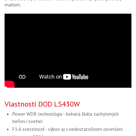
mailom.
Vlastnosti DOD LS430W
Power WDR technológia - bohatá škála zachytených
tieňov i svetiel
F1.6 svetelnosť - výkon aj v nedostatočnom osvetlení