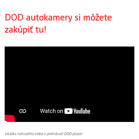
DOD autokamery si môžete
zakúpiť tu!
Ukážka nahratého videa v prehrávači DOD player