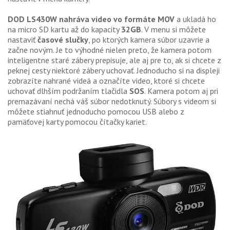
DOD LS430W nahráva video vo formáte MOV
a ukladá ho
na micro SD kartu až do kapacity
32GB
. V menu si môžete
nastaviť
časové slučky
, po ktorých kamera súbor uzavrie a
začne novým. Je to výhodné nielen preto, že kamera potom
inteligentne staré zábery prepisuje, ale aj pre to, ak si chcete z
peknej cesty niektoré zábery uchovať. Jednoducho si na displeji
zobrazíte nahrané videá a označíte video, ktoré si chcete
uchovať dlhším podržaním tlačidla
SOS
. Kamera potom aj pri
premazávaní nechá váš súbor nedotknutý. Súbory s videom si
môžete stiahnuť jednoducho pomocou USB alebo z
pamäťovej karty pomocou čítačky kariet.