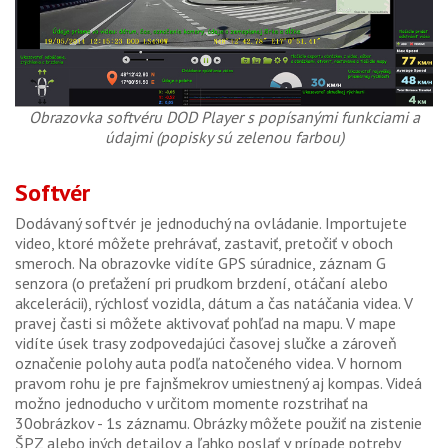
Obrazovka softvéru DOD Player s popísanými funkciami a
údajmi (popisky sú zelenou farbou)
Softvér
Dodávaný softvér je jednoduchý na ovládanie. Importujete
video, ktoré môžete prehrávať, zastaviť, pretočiť v oboch
smeroch. Na obrazovke vidíte GPS súradnice, záznam G
senzora (o preťažení pri prudkom brzdení, otáčaní alebo
akcelerácii), rýchlosť vozidla, dátum a čas natáčania videa. V
pravej časti si môžete aktivovať pohľad na mapu. V mape
vidíte úsek trasy zodpovedajúci časovej slučke a zároveň
označenie polohy auta podľa natočeného videa. V hornom
pravom rohu je pre fajnšmekrov umiestnený aj kompas. Videá
možno jednoducho v určitom momente rozstrihať na
30obrázkov - 1s záznamu. Obrázky môžete použiť na zistenie
ŠPZ alebo iných detailov a ľahko poslať v prípade potreby