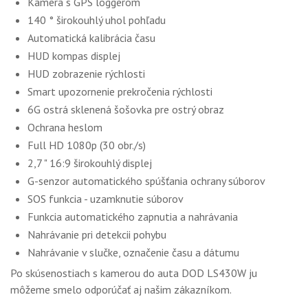
Kamera s GPS loggerom
140 ° širokouhlý uhol pohľadu
Automatická kalibrácia času
HUD kompas displej
HUD zobrazenie rýchlosti
Smart upozornenie prekročenia rýchlosti
6G ostrá sklenená šošovka pre ostrý obraz
Ochrana heslom
Full HD 1080p (30 obr./s)
2,7 " 16:9 širokouhlý displej
G-senzor automatického spúšťania ochrany súborov
SOS funkcia - uzamknutie súborov
Funkcia automatického zapnutia a nahrávania
Nahrávanie pri detekcii pohybu
Nahrávanie v slučke, označenie času a dátumu
Po skúsenostiach s kamerou do auta DOD LS430W ju
môžeme smelo odporúčať aj našim zákazníkom.