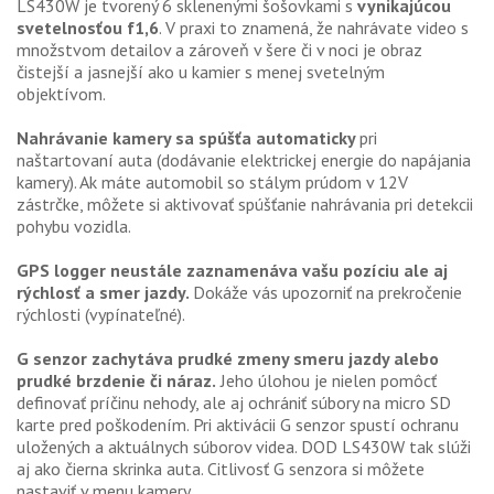
LS430W je tvorený 6 sklenenými šošovkami s
vynikajúcou
svetelnosťou f1,6
. V praxi to znamená, že nahrávate video s
množstvom detailov a zároveň v šere či v noci je obraz
čistejší a jasnejší ako u kamier s menej svetelným
objektívom.
Nahrávanie kamery sa spúšťa automaticky
pri
naštartovaní auta (dodávanie elektrickej energie do napájania
kamery). Ak máte automobil so stálym prúdom v 12V
zástrčke, môžete si aktivovať spúšťanie nahrávania pri detekcii
pohybu vozidla.
GPS logger neustále zaznamenáva vašu pozíciu ale aj
rýchlosť a smer jazdy.
Dokáže vás upozorniť na prekročenie
rýchlosti (vypínateľné).
G senzor zachytáva prudké zmeny smeru jazdy alebo
prudké brzdenie či náraz.
Jeho úlohou je nielen pomôcť
definovať príčinu nehody, ale aj ochrániť súbory na micro SD
karte pred poškodením. Pri aktivácii G senzor spustí ochranu
uložených a aktuálnych súborov videa. DOD LS430W tak slúži
aj ako čierna skrinka auta. Citlivosť G senzora si môžete
nastaviť v menu kamery.