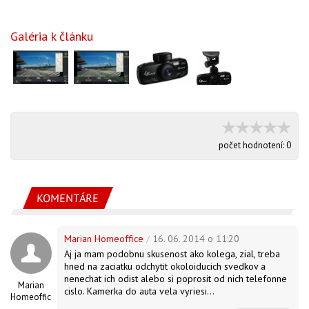
Galéria k článku
počet hodnotení:
0
KOMENTÁRE
Marian Homeoffice
/
16. 06. 2014 o 11:20
Aj ja mam podobnu skusenost ako kolega, zial, treba
hned na zaciatku odchytit okoloiducich svedkov a
nenechat ich odist alebo si poprosit od nich telefonne
Marian
cislo. Kamerka do auta vela vyriesi...
Homeoffice