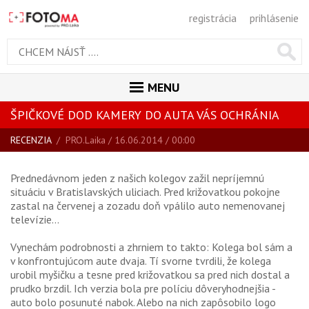
registrácia
prihlásenie
MENU
ŠPIČKOVÉ DOD KAMERY DO AUTA VÁS OCHRÁNIA
ÚVOD
RECENZIA
/
PRO.Laika
/ 16.06.2014 / 00:00
MAGAZÍN
VŠETKY ČLÁNKY
Prednedávnom jeden z našich kolegov zažil nepríjemnú
situáciu v Bratislavských uliciach. Pred križovatkou pokojne
RECENZIE
zastal na červenej a zozadu doň vpálilo auto nemenovanej
televízie...
NOVINKY
BLOG
Vynechám podrobnosti a zhrniem to takto: Kolega bol sám a
v konfrontujúcom aute dvaja. Tí svorne tvrdili, že kolega
SPRIEVODCA KÚPOU
urobil myšičku a tesne pred križovatkou sa pred nich dostal a
prudko brzdil. Ich verzia bola pre políciu dôveryhodnejšia -
ŠKOLA FOTOGRAFIE
auto bolo posunuté nabok. Alebo na nich zapôsobilo logo