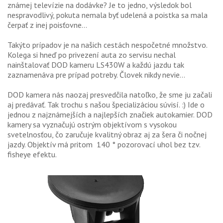
známej televízie na dodávke? Je to jedno, výsledok bol
GALÉRIA
nespravodlivý, pokuta nemala byť udelená a poistka sa mala
čerpať z inej poisťovne...
PORADŇA
Takýto prípadov je na našich cestách nespočetné množstvo.
SÚŤAŽE
Kolega si hneď po privezení auta zo servisu nechal
nainštalovať DOD kameru LS430W a každú jazdu tak
KALENDÁR AKCIÍ
zaznamenáva pre prípad potreby. Človek nikdy nevie...
WORKSHOPY
DOD kamera nás naozaj presvedčila natoľko, že sme ju začali
aj predávať. Tak trochu s našou špecializáciou súvisí. :) Ide o
OBCHOD
jednou z najznámejších a najlepších značiek autokamier. DOD
kamery sa vyznačujú ostrým objektívom s vysokou
svetelnosťou, čo zaručuje kvalitný obraz aj za šera či nočnej
jazdy. Objektív má pritom 140 ° pozorovací uhol bez tzv.
fisheye efektu.