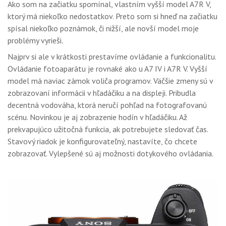
Ako som na začiatku spomínal, vlastním vyšší model A7R V,
ktorý má niekoľko nedostatkov. Preto som si hneď na začiatku
spísal niekoľko poznámok, či nižší, ale novší model moje
problémy vyrieši.
Najprv si ale v krátkosti prestavíme ovládanie a funkcionalitu.
Ovládanie fotoaparátu je rovnaké ako u A7 IV i A7R V. Vyšší
model má naviac zámok voliča programov. Väčšie zmeny sú v
zobrazovaní informácii v hľadáčiku a na displeji. Pribudla
decentná vodováha, ktorá neručí pohľad na fotografovanú
scénu. Novinkou je aj zobrazenie hodín v hľadáčiku. Až
prekvapujúco užitočná funkcia, ak potrebujete sledovať čas.
Stavový riadok je konfigurovateľný, nastavíte, čo chcete
zobrazovať. Vylepšené sú aj možnosti dotykového ovládania.