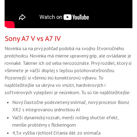
Sony A7 V vs A7 IV
Novinka sa na prvý pohľad podobá na svojho štvorročného
predchodcu. Novinka má mierne upravený grip, ale ovládanie je
rovnaké. Takmer ich od seba nerozoznáte. Prvý rozdiel, ktorý si
všimnete je väčší displej s lepšou polohovateľnosťou.
Pozornejší si všimnú inú konektorovú výbavu. To
najdôležitejšie sa ukrýva vo vnútri, hardvérových i
softvérových vylepšení je neúrekom. Tu sú tie najdôležitejšie:
Nový čiastočne podsvietený sniímač, nový procesor Bionz
XR2 s integrovanou jednotkou AI
Väčší dynamický rozsah, menší rolling shutter efekt,
menšie problémy s flickeringom
4,5x vyššia rýchlosť čítania dát zo snímača