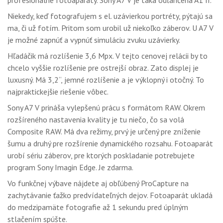
profesionálne fotoaparáty. Sony A7 V je taká odľahčená A1 II.
Niekedy, keď fotografujem s el. uzávierkou portréty, pýtajú sa
ma, či už fotím. Pritom som urobil už niekoľko záberov. U A7 V
je možné zapnúť a vypnúť simuláciu zvuku uzávierky.
Hľadáčik má rozlíšenie 3,6 Mpx. V tejto cenovej relácii by to
chcelo vyššie rozlíšenie pre ostrejší obraz. Zato displej je
luxusný. Má 3,2“, jemné rozlíšenie a je výklopný i otočný. To
najpraktickejšie riešenie vôbec.
Sony A7 V prináša vylepšenú prácu s formátom RAW. Okrem
rozšíreného nastavenia kvality je tu niečo, čo sa volá
Composite RAW. Má dva režimy, prvý je určený pre zníženie
šumu a druhý pre rozšírenie dynamického rozsahu. Fotoaparát
urobí sériu záberov, pre ktorých poskladanie potrebujete
program Sony Imagin Edge. Je zdarma.
Vo funkčnej výbave nájdete aj obľúbený ProCapture na
zachytávanie ťažko predvídateľných dejov. Fotoaparát ukladá
do medzipamäte fotografie až 1 sekundu pred úplným
stlačením spúšte.