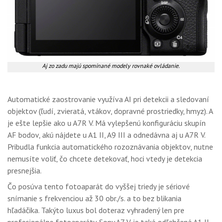
Aj zo zadu majú spomínané modely rovnaké ovládanie.
Automatické zaostrovanie využíva AI pri detekcii a sledovaní
objektov (ľudí, zvieratá, vtákov, dopravné prostriedky, hmyz). A
je ešte lepšie ako u A7R V. Má vylepšenú konfiguráciu skupín
AF bodov, akú nájdete u A1 II, A9 III a odnedávna aj u A7R V.
Pribudla funkcia automatického rozoznávania objektov, nutne
nemusíte voliť, čo chcete detekovať, hoci vtedy je detekcia
presnejšia.
Čo posúva tento fotoaparát do vyššej triedy je sériové
snímanie s frekvenciou až 30 obr./s. a to bez blikania
hľadáčika. Takýto luxus bol doteraz vyhradený len pre