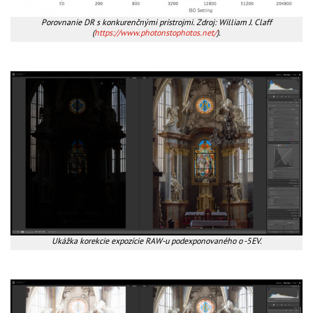
Porovnanie DR s konkurenčnými prístrojmi. Zdroj: William J. Claff
(
https://www.photonstophotos.net/
).
Ukážka korekcie expozície RAW-u podexponovaného o -5EV.