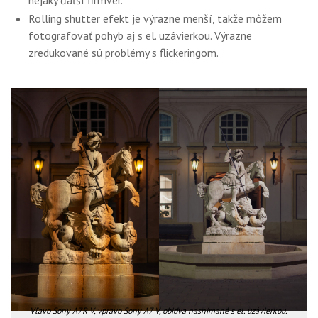
nejaký ďaľší firmvér.
Rolling shutter efekt je výrazne menší, takže môžem
fotografovať pohyb aj s el. uzávierkou. Výrazne
zredukované sú problémy s flickeringom.
Vľavo Sony A7R V, vpravo Sony A7 V, obidva nasnímané s el. uzávierkou.