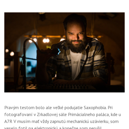
Pravým testom bolo ale veľké podujatie Saxophobia. Pri
fotografovaní v Zrkadlovej sále Primácialneho paláca, kde u
A7R V musím mať vždy zapnutú mechanickú uzávierku, som
veselo fotil na elektronickú a konečne som nerušil