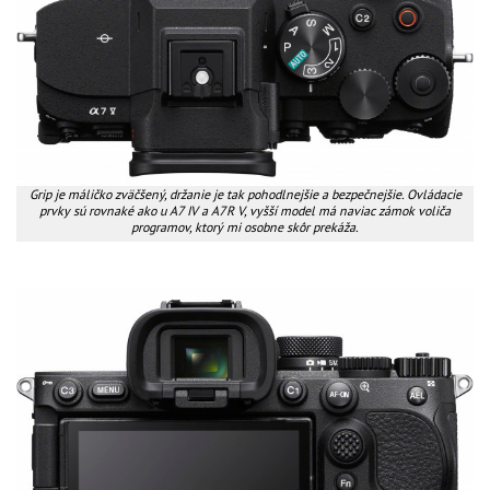
Grip je máličko zväčšený, držanie je tak pohodlnejšie a bezpečnejšie. Ovládacie
prvky sú rovnaké ako u A7 IV a A7R V, vyšší model má naviac zámok voliča
programov, ktorý mi osobne skôr prekáža.