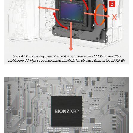
Sony A7 V je osadený čiastočne vrstveným snímačom CMOS Exmor RS s
rozlíšením 33 Mpx so zabudovanou stabilizáciou obrazu s účinnosťou až 7,5 EV.