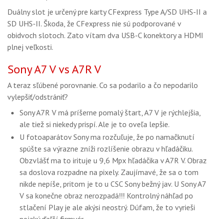
Duálny slot je určený pre karty CFexpress Type A/SD UHS-II a
SD UHS-II. Škoda, že CFexpress nie sú podporované v
obidvoch slotoch. Zato vítam dva USB-C konektory a HDMI
plnej veľkosti.
Sony A7 V vs A7R V
A teraz sľúbené porovnanie. Co sa podarilo a čo nepodarilo
vylepšiť/odstrániť?
Sony A7R V má príšerne pomalý štart, A7 V je rýchlejšia,
ale tiež si niekedy prispí. Ale je to oveľa lepšie.
U fotoaparátov Sony ma rozčuľuje, že po namačknutí
spúšte sa výrazne zníži rozlíšenie obrazu v hľadáčiku.
Obzvlášť ma to irituje u 9,6 Mpx hľadáčika v A7R V. Obraz
sa doslova rozpadne na pixely. Zaujímavé, že sa o tom
nikde nepíše, pritom je to u CSC Sony bežný jav. U Sony A7
V sa konečne obraz nerozpadá!!! Kontrolný náhľad po
stlačení Play je ale akýsi neostrý. Dúfam, že to vyrieši