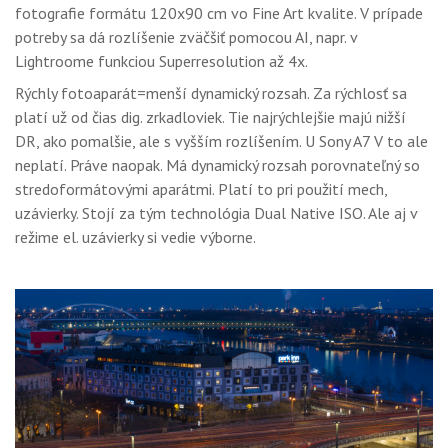
fotografie formátu 120x90 cm vo Fine Art kvalite. V prípade
potreby sa dá rozlíšenie zväčšiť pomocou AI, napr. v
Lightroome funkciou Superresolution až 4x.
Rýchly fotoaparát=menší dynamický rozsah. Za rýchlosť sa
platí už od čias dig. zrkadloviek. Tie najrýchlejšie majú nižší
DR, ako pomalšie, ale s vyšším rozlíšením. U Sony A7 V to ale
neplatí. Práve naopak. Má dynamický rozsah porovnateľný so
stredoformátovými aparátmi. Platí to pri použití mech,
uzávierky. Stojí za tým technológia Dual Native ISO. Ale aj v
režime el. uzávierky si vedie výborne.