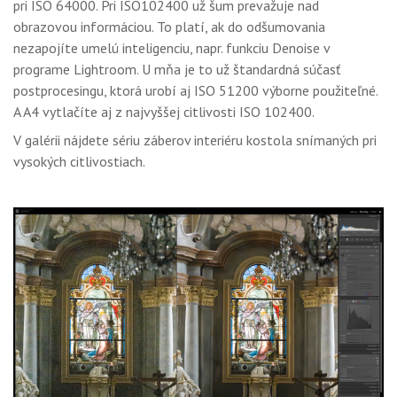
pri ISO 64000. Pri ISO102400 už šum prevažuje nad
obrazovou informáciou. To platí, ak do odšumovania
nezapojíte umelú inteligenciu, napr. funkciu Denoise v
programe Lightroom. U mňa je to už štandardná súčasť
postprocesingu, ktorá urobí aj ISO 51200 výborne použiteľné.
A A4 vytlačíte aj z najvyššej citlivosti ISO 102400.
V galérii nájdete sériu záberov interiéru kostola snímaných pri
vysokých citlivostiach.