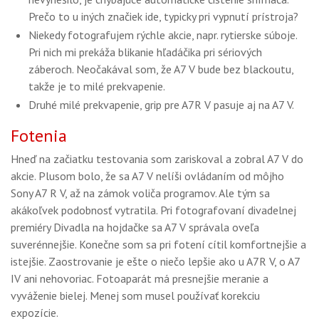
Prečo to u iných značiek ide, typicky pri vypnutí prístroja?
Niekedy fotografujem rýchle akcie, napr. rytierske súboje.
Pri nich mi prekáža blikanie hľadáčika pri sériových
záberoch. Neočakával som, že A7 V bude bez blackoutu,
takže je to milé prekvapenie.
Druhé milé prekvapenie, grip pre A7R V pasuje aj na A7 V.
Fotenia
Hneď na začiatku testovania som zariskoval a zobral A7 V do
akcie. Plusom bolo, že sa A7 V nelíši ovládaním od môjho
Sony A7 R V, až na zámok voliča programov. Ale tým sa
akákoľvek podobnosť vytratila. Pri fotografovaní divadelnej
premiéry Divadla na hojdačke sa A7 V správala oveľa
suverénnejšie. Konečne som sa pri fotení cítil komfortnejšie a
istejšie. Zaostrovanie je ešte o niečo lepšie ako u A7R V, o A7
IV ani nehovoriac. Fotoaparát má presnejšie meranie a
vyváženie bielej. Menej som musel používať korekciu
expozície.