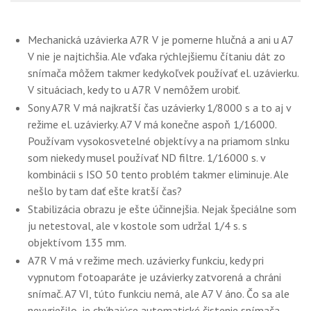
Mechanická uzávierka A7R V je pomerne hlučná a ani u A7
V nie je najtichšia. Ale vďaka rýchlejšiemu čítaniu dát zo
snímača môžem takmer kedykoľvek používať el. uzávierku.
V situáciach, kedy to u A7R V nemôžem urobiť.
Sony A7R V má najkratší čas uzávierky 1/8000 s a to aj v
režime el. uzávierky. A7 V má konečne aspoň 1/16000.
Používam vysokosvetelné objektívy a na priamom slnku
som niekedy musel používať ND filtre. 1/16000 s. v
kombinácii s ISO 50 tento problém takmer eliminuje. Ale
nešlo by tam dať ešte kratší čas?
Stabilizácia obrazu je ešte účinnejšia. Nejak špeciálne som
ju netestoval, ale v kostole som udržal 1/4 s. s
objektívom 135 mm.
A7R V má v režime mech. uzávierky funkciu, kedy pri
vypnutom fotoaparáte je uzávierky zatvorená a chráni
snímač. A7 VI, túto funkciu nemá, ale A7 V áno. Čo sa ale
nevyriešilo, je chýbajúce automatické čistenie snímača.