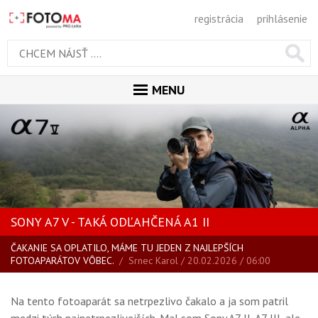
registrácia
prihlásenie
MENU
ÚVOD
MAGAZÍN
VŠETKY ČLÁNKY
RECENZIE
SONY A7 V - TAKÁ ODĽAHČENÁ A1 II
NOVINKY
ČAKANIE SA OPLATILO, MÁME TU JEDEN Z NAJLEPŠÍCH
BLOG
FOTOAPARÁTOV VÔBEC.
/
Srnec Karol
/ 20.02.2026 / 06:00
SPRIEVODCA KÚPOU
ŠKOLA FOTOGRAFIE
Na tento fotoaparát sa netrpezlivo čakalo a ja som patril