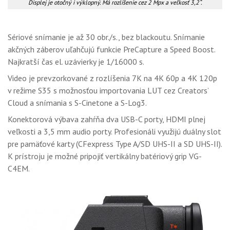
Displej je otočný i výklopný. Má rozlíšenie cez 2 Mpx a veľkosť 3,2“.
Sériové snímanie je až 30 obr./s., bez blackoutu. Snímanie
akčných záberov uľahčujú funkcie PreCapture a Speed Boost.
Najkratší čas el. uzávierky je 1/16000 s.
Video je prevzorkované z rozlíšenia 7K na 4K 60p a 4K 120p
v režime S35 s možnosťou importovania LUT cez Creators’
Cloud a snímania s S-Cinetone a S-Log3.
Konektorová výbava zahŕňa dva USB-C porty, HDMI plnej
veľkosti a 3,5 mm audio porty. Profesionáli využijú duálny slot
pre pamäťové karty (CFexpress Type A/SD UHS-II a SD UHS-II).
K prístroju je možné pripojiť vertikálny batériový grip VG-
C4EM.