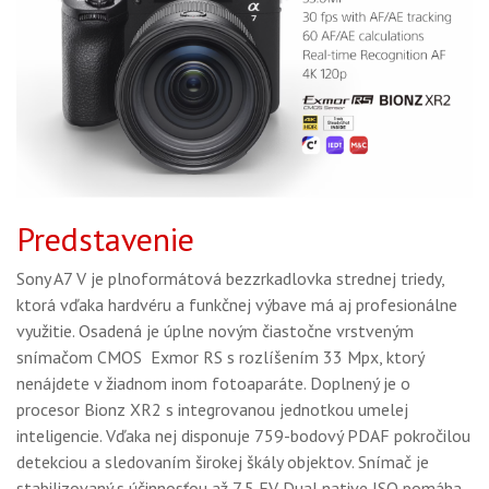
Predstavenie
Sony A7 V je plnoformátová bezzrkadlovka strednej triedy,
ktorá vďaka hardvéru a funkčnej výbave má aj profesionálne
využitie. Osadená je úplne novým čiastočne vrstveným
snímačom CMOS Exmor RS s rozlíšením 33 Mpx, ktorý
nenájdete v žiadnom inom fotoaparáte. Doplnený je o
procesor Bionz XR2 s integrovanou jednotkou umelej
inteligencie. Vďaka nej disponuje 759-bodový PDAF pokročilou
detekciou a sledovaním širokej škály objektov. Snímač je
stabilizovaný s účinnosťou až 7,5 EV. Dual native ISO pomáha