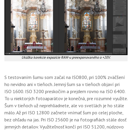
Ukážka korekcie expozície RAW-u preexponovaného o +2EV.
S testovaním šumu som začal na ISO800, pri 100% zväčšení
ho nevidno ani v tieňoch. Jemný šum sa v tieňoch objaví pri
ISO 1600. ISO 3200 preskočím a prejdem rovno na ISO 6400.
To u niektorých fotoaparátov je konečná, pre rozumné využite.
Šum v tieňoch už neprehliadnete, ale vo svetlách je ho stále
málo. Až pri ISO 12800 začnete vnímať šum po celej ploche,
bez ohľadu na jas. Pri ISO 25600 je na fotografiách stále dosť
jemných detailov. Využiteľnosť končí pri ISO 51200, núdzovo