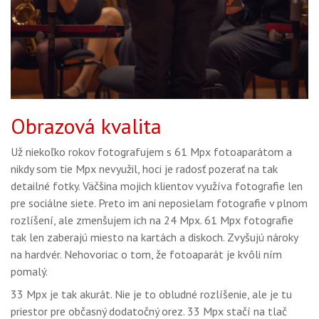
Obrazová kvalita
Už niekoľko rokov fotografujem s 61 Mpx fotoaparátom a
nikdy som tie Mpx nevyužil, hoci je radosť pozerať na tak
detailné fotky. Väčšina mojich klientov využíva fotografie len
pre sociálne siete. Preto im ani neposielam fotografie v plnom
rozlíšení, ale zmenšujem ich na 24 Mpx. 61 Mpx fotografie
tak len zaberajú miesto na kartách a diskoch. Zvyšujú nároky
na hardvér. Nehovoriac o tom, že fotoaparát je kvôli ním
pomalý.
33 Mpx je tak akurát. Nie je to obludné rozlíšenie, ale je tu
priestor pre občasný dodatočný orez. 33 Mpx stačí na tlač