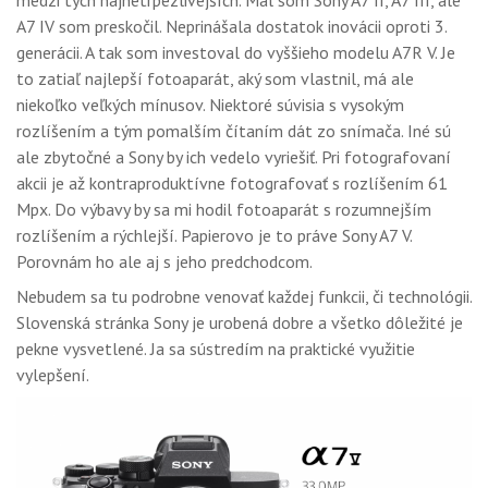
medzi tých najnetrpezlivejších. Mal som Sony A7 II, A7 III, ale
GALÉRIA
A7 IV som preskočil. Neprinášala dostatok inovácii oproti 3.
generácii. A tak som investoval do vyššieho modelu A7R V. Je
PORADŇA
to zatiaľ najlepší fotoaparát, aký som vlastnil, má ale
SÚŤAŽE
niekoľko veľkých mínusov. Niektoré súvisia s vysokým
rozlíšením a tým pomalším čítaním dát zo snímača. Iné sú
KALENDÁR AKCIÍ
ale zbytočné a Sony by ich vedelo vyriešiť. Pri fotografovaní
akcii je až kontraproduktívne fotografovať s rozlíšením 61
WORKSHOPY
Mpx. Do výbavy by sa mi hodil fotoaparát s rozumnejším
rozlíšením a rýchlejší. Papierovo je to práve Sony A7 V.
OBCHOD
Porovnám ho ale aj s jeho predchodcom.
Nebudem sa tu podrobne venovať každej funkcii, či technológii.
Slovenská stránka Sony je urobená dobre a všetko dôležité je
pekne vysvetlené. Ja sa sústredím na praktické využitie
vylepšení.