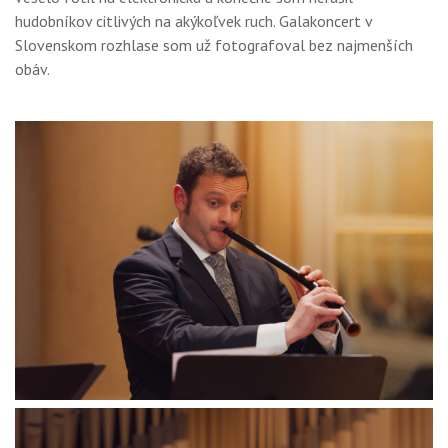
hudobníkov citlivých na akýkoľvek ruch. Galakoncert v
Slovenskom rozhlase som už fotografoval bez najmenších
obáv.