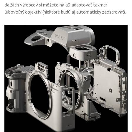
ďalších výrobcov si môžete na a9 adaptovať takmer
ľubovoľný objektív (niektoré budú aj automaticky zaostrovať).