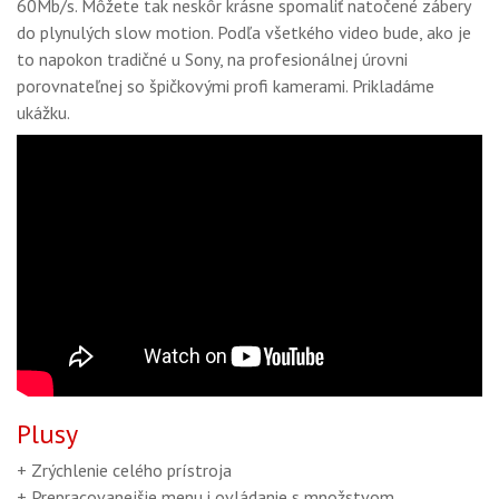
60Mb/s. Môžete tak neskôr krásne spomaliť natočené zábery
do plynulých slow motion. Podľa všetkého video bude, ako je
to napokon tradičné u Sony, na profesionálnej úrovni
porovnateľnej so špičkovými profi kamerami. Prikladáme
ukážku.
Plusy
+ Zrýchlenie celého prístroja
+ Prepracovanejšie menu i ovládanie s množstvom