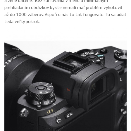
a žerie batérie. Bez surfovania v menu a minimálnym
prehliadaním obrázkov by ste nemali mať problém vyhotoviť
až do 1000 záberov. Aspoň u nás to tak fungovalo. Tu sa udial
teda veľký pokrok.