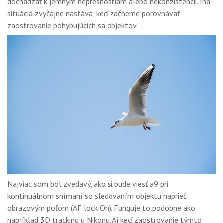
dochádzať k jemným nepresnostiam alebo nekonzistencii. Iná
situácia zvyčajne nastáva, keď začneme porovnávať
zaostrovanie pohybujúcich sa objektov.
Najviac som bol zvedavý, ako si bude viesť a9 pri
kontinuálnom snímaní so sledovaním objektu naprieč
obrazovým poľom (AF lock On). Funguje to podobne ako
napríklad 3D tracking u Nikonu. Aj keď zaostrovanie týmto