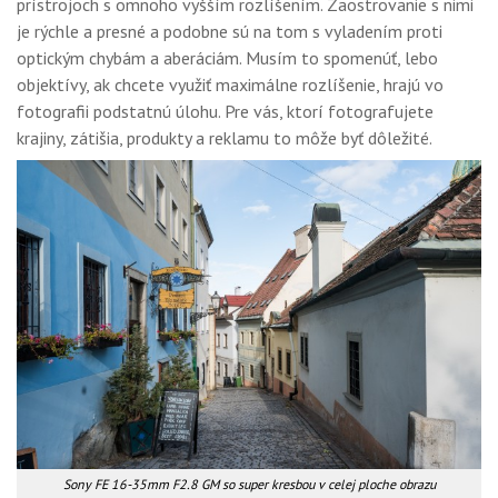
prístrojoch s omnoho vyšším rozlíšením. Zaostrovanie s nimi
je rýchle a presné a podobne sú na tom s vyladením proti
optickým chybám a aberáciám. Musím to spomenúť, lebo
objektívy, ak chcete využiť maximálne rozlíšenie, hrajú vo
fotografii podstatnú úlohu. Pre vás, ktorí fotografujete
krajiny, zátišia, produkty a reklamu to môže byť dôležité.
Sony FE 16-35mm F2.8 GM so super kresbou v celej ploche obrazu