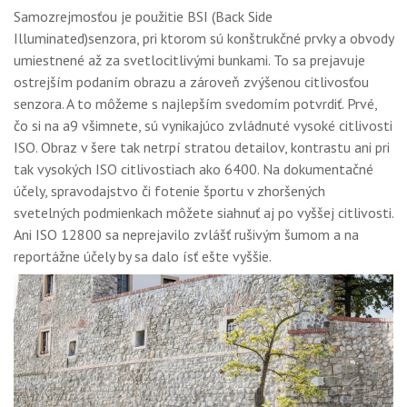
Samozrejmosťou je použitie BSI (Back Side
Illuminated)senzora, pri ktorom sú konštrukčné prvky a obvody
umiestnené až za svetlocitlivými bunkami. To sa prejavuje
ostrejším podaním obrazu a zároveň zvýšenou citlivosťou
senzora. A to môžeme s najlepším svedomím potvrdiť. Prvé,
čo si na a9 všimnete, sú vynikajúco zvládnuté vysoké citlivosti
ISO. Obraz v šere tak netrpí stratou detailov, kontrastu ani pri
tak vysokých ISO citlivostiach ako 6400. Na dokumentačné
účely, spravodajstvo či fotenie športu v zhoršených
svetelných podmienkach môžete siahnuť aj po vyššej citlivosti.
Ani ISO 12800 sa neprejavilo zvlášť rušivým šumom a na
reportážne účely by sa dalo ísť ešte vyššie.