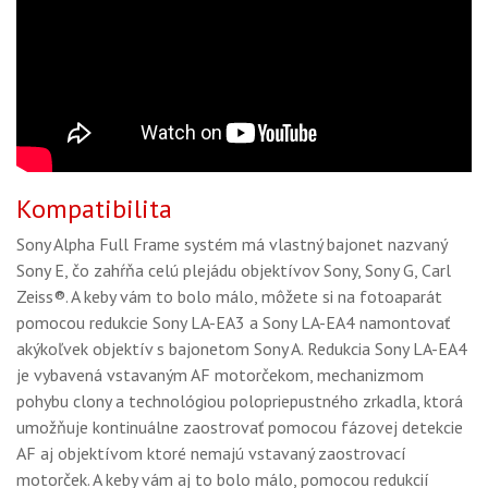
Kompatibilita
Sony Alpha Full Frame systém má vlastný bajonet nazvaný
Sony E, čo zahŕňa celú plejádu objektívov Sony, Sony G, Carl
Zeiss®. A keby vám to bolo málo, môžete si na fotoaparát
pomocou redukcie Sony LA-EA3 a Sony LA-EA4 namontovať
akýkoľvek objektív s bajonetom Sony A. Redukcia Sony LA-EA4
je vybavená vstavaným AF motorčekom, mechanizmom
pohybu clony a technológiou polopriepustného zrkadla, ktorá
umožňuje kontinuálne zaostrovať pomocou fázovej detekcie
AF aj objektívom ktoré nemajú vstavaný zaostrovací
motorček. A keby vám aj to bolo málo, pomocou redukcií