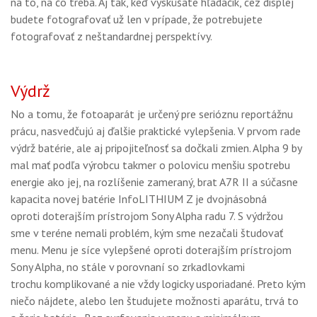
na to, na čo treba. Aj tak, keď vyskúšate hľadáčik, cez displej
budete fotografovať už len v prípade, že potrebujete
fotografovať z neštandardnej perspektívy.
Výdrž
No a tomu, že fotoaparát je určený pre serióznu reportážnu
prácu, nasvedčujú aj ďalšie praktické vylepšenia. V prvom rade
výdrž batérie, ale aj pripojiteľnosť sa dočkali zmien. Alpha 9 by
mal mať podľa výrobcu takmer o polovicu menšiu spotrebu
energie ako jej, na rozlíšenie zameraný, brat A7R II a súčasne
kapacita novej batérie InfoLITHIUM Z je dvojnásobná
oproti doterajším prístrojom Sony Alpha radu 7. S výdržou
sme v teréne nemali problém, kým sme nezačali študovať
menu. Menu je síce vylepšené oproti doterajším prístrojom
Sony Alpha, no stále v porovnaní so zrkadlovkami
trochu komplikované a nie vždy logicky usporiadané. Preto kým
niečo nájdete, alebo len študujete možnosti aparátu, trvá to