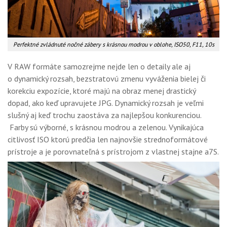
Perfektné zvládnuté nočné zábery s krásnou modrou v oblohe, ISO50, F11, 10s
V RAW formáte samozrejme nejde len o detaily ale aj
o dynamický rozsah, bezstratovú zmenu vyváženia bielej či
korekciu expozície, ktoré majú na obraz menej drastický
dopad, ako keď upravujete JPG. Dynamický rozsah je veľmi
slušný aj keď trochu zaostáva za najlepšou konkurenciou.
Farby sú výborné, s krásnou modrou a zelenou. Vynikajúca
citlivosť ISO ktorú predčia len najnovšie strednoformátové
prístroje a je porovnateľná s prístrojom z vlastnej stajne a7S.