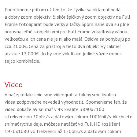
Podotkneme pritom už len to, že fyzika sa oklamať nedá
a dobrý zoom objektív, či skôr špičkový zoom objektív na Full
Frame fotoaparát bude veľký a ťažký. Spomínané dva sú plne
porovnateľné s objektívmi pre Full Frame zrkadlovky váhou,
veľkosťou a ich cena nie je nijako malá. Obidva sa pohybujú po
cca. 3000€. Cena za prístroj a tieto dva objektívy takmer
atakuje 12 000€. To by sme videli ako jediné vážne mínus
tejto kombinácie.
Video
V našej redakcii nie sme videografi a tak by sme kvalitu
videa zodpovedne nevedeli vyhodnotiť. Spomenieme len, že
video dokáže a9 snímať v 4K kvalite 3840x2160
s frekvenciou 30obr./s a dátovým tokom 100Mbit/s. Ak chcete
snímať rýchle deje, môžete natáčať vo Full HD rozlíšení
1920x1080 vo frekvencii až 120obr./s a dátovým tokom