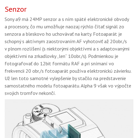
Senzor
Sony a9 má 24MP senzor a s ním späté elektronické obvody
a procesory, čo mu umožňuje naozaj rýchlo čítať signál zo
senzora a bleskovo ho uchovávať na karty. Fotoaparát je
schopný s aktívnym zaostrovaním AF vyhotoviť až 20obr./s
v plnom rozlíšení (s niektorými objektívmi a s adaptovanými
objektívmi na zrkadlovky „len“ 10obr./s). Podmienkou je
fotografovať do 12bit formátu RAF a pri snímaní vo
frekvencii 20 obr./s fotoaparát používa elektronickú závierku.
Už len toto samotné vylepšenie by stačilo na predstavenie
samostatného modelu fotoaparátu. Alpha 9 však vo výpočte
svojich tromfov nekončí.