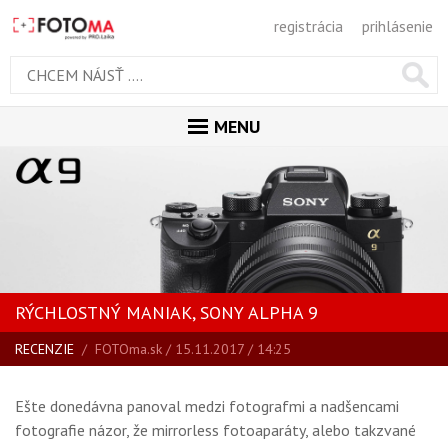
registrácia
prihlásenie
MENU
ÚVOD
MAGAZÍN
VŠETKY ČLÁNKY
RECENZIE
RÝCHLOSTNÝ MANIAK, SONY ALPHA 9
NOVINKY
RECENZIE
/
FOTOma.sk
/ 15.11.2017 / 14:25
BLOG
SPRIEVODCA KÚPOU
Ešte donedávna panoval medzi fotografmi a nadšencami
ŠKOLA FOTOGRAFIE
fotografie názor, že mirrorless fotoaparáty, alebo takzvané