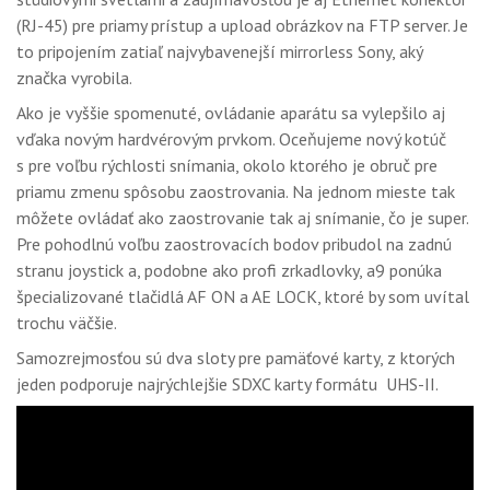
(RJ-45) pre priamy prístup a upload obrázkov na FTP server. Je
to pripojením zatiaľ najvybavenejší mirrorless Sony, aký
značka vyrobila.
Ako je vyššie spomenuté, ovládanie aparátu sa vylepšilo aj
vďaka novým hardvérovým prvkom. Oceňujeme nový kotúč
s pre voľbu rýchlosti snímania, okolo ktorého je obruč pre
priamu zmenu spôsobu zaostrovania. Na jednom mieste tak
môžete ovládať ako zaostrovanie tak aj snímanie, čo je super.
Pre pohodlnú voľbu zaostrovacích bodov pribudol na zadnú
stranu joystick a, podobne ako profi zrkadlovky, a9 ponúka
špecializované tlačidlá AF ON a AE LOCK, ktoré by som uvítal
trochu väčšie.
Samozrejmosťou sú dva sloty pre pamäťové karty, z ktorých
jeden podporuje najrýchlejšie SDXC karty formátu UHS-II.