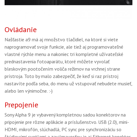
Ovládanie
Našťastie a9 má aj množstvo tlačidiel, na ktoré si viete
naprogramovať svoje funkcie, ale tiež aj programovateľné
vlastné rýchle menu a nakoniec tri kompletné užívateľské
prednastavenia fotoaparátu, ktoré môžete vyvolať
bleskovým pootočením voliča režimov na vrchnej strane
prístroja. Toto by malo zabezpečiť, že keď si raz prístroj
nastavíte podľa seba, do menu už vstupovať nebudete musieť,
alebo len výnimočne. :-)
Prepojenie
Sony Alpha 9 je vybavený kompletnou sadou konektorov na
pripojenie pre rôzne aplikácie a príslušenstvo. USB (2.0), mini-
HDMI, mikrofón, slúchadlá, PC sync pre synchronizáciu so
štúdiovými svetlami a zaujímavosťou je aj Ethernet konektor