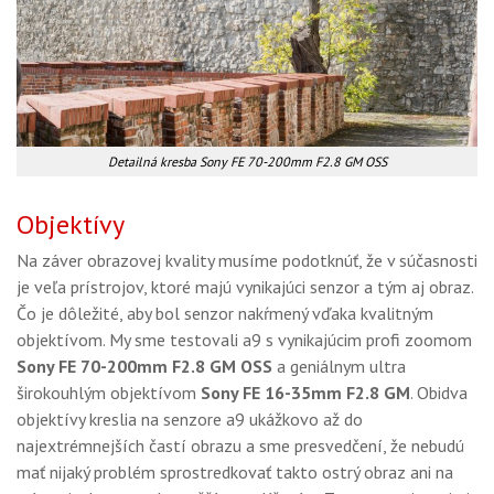
Detailná kresba Sony FE 70-200mm F2.8 GM OSS
Objektívy
Na záver obrazovej kvality musíme podotknúť, že v súčasnosti
je veľa prístrojov, ktoré majú vynikajúci senzor a tým aj obraz.
Čo je dôležité, aby bol senzor nakŕmený vďaka kvalitným
objektívom. My sme testovali a9 s vynikajúcim profi zoomom
Sony FE 70-200mm F2.8 GM OSS
a geniálnym ultra
širokouhlým objektívom
Sony FE 16-35mm F2.8 GM
. Obidva
objektívy kreslia na senzore a9 ukážkovo až do
najextrémnejších častí obrazu a sme presvedčení, že nebudú
mať nijaký problém sprostredkovať takto ostrý obraz ani na