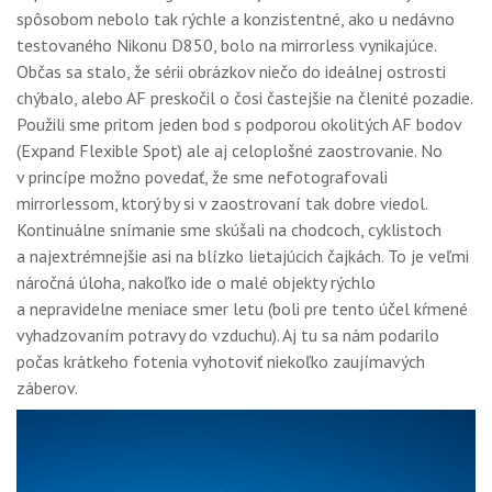
spôsobom nebolo tak rýchle a konzistentné, ako u nedávno
testovaného Nikonu D850, bolo na mirrorless vynikajúce.
Občas sa stalo, že sérii obrázkov niečo do ideálnej ostrosti
chýbalo, alebo AF preskočil o čosi častejšie na členité pozadie.
Použili sme pritom jeden bod s podporou okolitých AF bodov
(Expand Flexible Spot) ale aj celoplošné zaostrovanie. No
v princípe možno povedať, že sme nefotografovali
mirrorlessom, ktorý by si v zaostrovaní tak dobre viedol.
Kontinuálne snímanie sme skúšali na chodcoch, cyklistoch
a najextrémnejšie asi na blízko lietajúcich čajkách. To je veľmi
náročná úloha, nakoľko ide o malé objekty rýchlo
a nepravidelne meniace smer letu (boli pre tento účel kŕmené
vyhadzovaním potravy do vzduchu). Aj tu sa nám podarilo
počas krátkeho fotenia vyhotoviť niekoľko zaujímavých
záberov.