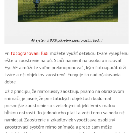
AF systém s 93% pokrytím zaostrovacími bodmi
Pri
fotografovaní ľudí
môžete využiť detekciu tváre vylepšenú
ešte o zaostrenie na oči. Stačí namieriť na osobu a iniciovať
Eye AF a môžete voľne prekmoponovať , kým fotoaparát drží
tváre a oči objektov zaostrené. Funguje to nad očakávania
dobre.
Už z princípu, že mirrorlessy zaostrujú priamo na obrazovom
snímači, je jasné, že pri statických objektoch budú mať
presnejšie zaostrenie so svetelnými objektívmi s malou
hĺbkou ostrosti. To jednoducho platí a voči tomu sa nedá nič
namietať. Zaostrenie u zrkadloviek vypočítava osobitný
zaostrovací systém mimo snímača a preto tam môže