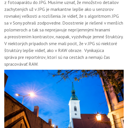
z fotoaparátu do JPG. Musíme uznať, že množstvo detailov
zachytených už v JPG je markantne lepšie ako u senzorov
rovnakej veľkosti a rozlíšenia. Je vidieť, že s algoritmom JPG
sa v Sony pohrali zodpovedne. Doostrenie je riešené v menších
polomeroch a tak sa neprejavuje nepríjemnými hranami
a preostrením kontrastov, naopak, vyzdvihuje jemné štruktúry.
V niektorých prípadoch sme mali pocit, že v JPG sú niektoré
štruktúry lepšie vidieť, ako v RAW obraze. Vynikajúca
správa pre reportérov, ktorí sú na cestách a nemajú čas
spracovávať RAW.