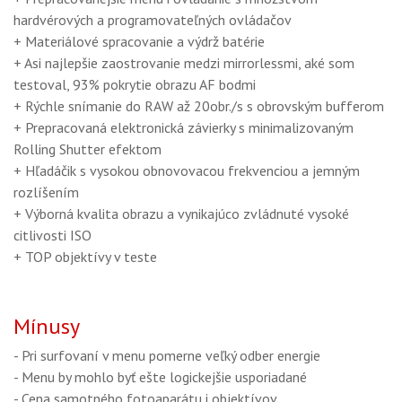
hardvérových a programovateľných ovládačov
+ Materiálové spracovanie a výdrž batérie
+ Asi najlepšie zaostrovanie medzi mirrorlessmi, aké som
testoval, 93% pokrytie obrazu AF bodmi
+ Rýchle snímanie do RAW až 20obr./s s obrovským bufferom
+ Prepracovaná elektronická závierky s minimalizovaným
Rolling Shutter efektom
+ Hľadáčik s vysokou obnovovacou frekvenciou a jemným
rozlíšením
+ Výborná kvalita obrazu a vynikajúco zvládnuté vysoké
citlivosti ISO
+ TOP objektívy v teste
Mínusy
- Pri surfovaní v menu pomerne veľký odber energie
- Menu by mohlo byť ešte logickejšie usporiadané
- Cena samotného fotoaparátu i objektívov