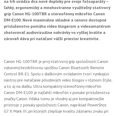
na trh uvádza dva nové doplnky pre svoje fotoaparáty –
GALÉRIA
ľahký, ergonomický a mnohostranne využiteľný statívový
PORADŇA
grip Canon HG-100TBR a stereofónny mikrofón Canon
DM-E100. Nové maximálne skladné a cenovo dostupné
SÚŤAŽE
príslušenstvo pomáha video blogerom a videoamatérom
zhotovovať audiovizuálne nahrávky vo vyššej kvalite a
KALENDÁR AKCIÍ
zároveň dáva pri natáčaní väčší priestor kreativite.
WORKSHOPY
OBCHOD
Canon HG-100TBR je prvý statívový grip spoločnosti Canon
vybavený bezdrôtovou spúšťou Canon Bluetooth Remote
Control BR-E1. Spolu s diaľkovým ovládaním tvorí vynikajúci
nástroj pre natáčanie pôsobivých video blogov v rôznom štýle,
a to aj na diaľku. Ultra kompaktný stereofónny mikrofón
Canon DM-E100 je najľahší mikrofón v ponuke príslušenstva
značky Canon. Vďaka tomu je vhodný aj pre kompaktnejšie
prístroje z ponuky spoločnosti Canon, napríklad PowerShot
G7 X Mark III, pri ktorých zlepšuje kvalitu záznamu zvuku pri