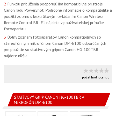
2
Funkciu priblíženia podporujú iba kompatibilné prístroje
Canon radu PowerShot. Podrobné informácie o kompatibilite a
použití zoomu s bezdrôtovým ovládaním Canon Wireless
Remote Control BR -E1 nájdete v používateľskej príručke
fotoaparátu.
3
Úplný zoznam fotoaparátov Canon kompatibilných so
stereofónnym mikrofónom Canon DM-E100 odporúčaných
pre použitie so statívovým gripom Canon HG-100TBR
nájdete nižšie.
počet hodnotení:
0
STATÍVOVÝ GRIP CANON HG-100TBR A
MIKROFÓN DM-E100