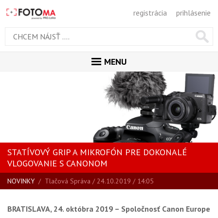
registrácia
prihlásenie
MENU
ÚVOD
MAGAZÍN
VŠETKY ČLÁNKY
RECENZIE
STATÍVOVÝ GRIP A MIKROFÓN PRE DOKONALÉ
NOVINKY
VLOGOVANIE S CANONOM
BLOG
NOVINKY
/
Tlačová Správa
/ 24.10.2019 / 14:05
SPRIEVODCA KÚPOU
ŠKOLA FOTOGRAFIE
BRATISLAVA, 24. októbra 2019 –
Spoločnosť Canon Europe