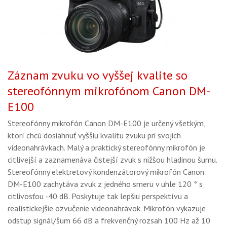
Záznam zvuku vo vyššej kvalite so
stereofónnym mikrofónom Canon DM-
E100
Stereofónny mikrofón Canon DM-E100 je určený všetkým,
ktorí chcú dosiahnuť vyššiu kvalitu zvuku pri svojich
videonahrávkach. Malý a praktický stereofónny mikrofón je
citlivejší a zaznamenáva čistejší zvuk s nižšou hladinou šumu.
Stereofónny elektretový kondenzátorový mikrofón Canon
DM-E100 zachytáva zvuk z jedného smeru v uhle 120 ° s
citlivosťou -40 dB. Poskytuje tak lepšiu perspektívu a
realistickejšie ozvučenie videonahrávok. Mikrofón vykazuje
odstup signál/šum 66 dB a frekvenčný rozsah 100 Hz až 10