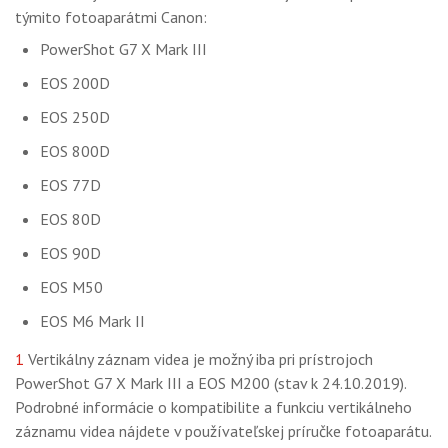
týmito fotoaparátmi Canon:
PowerShot G7 X Mark III
EOS 200D
EOS 250D
EOS 800D
EOS 77D
EOS 80D
EOS 90D
EOS M50
EOS M6 Mark II
1
Vertikálny záznam videa je možný iba pri prístrojoch
PowerShot G7 X Mark III a EOS M200 (stav k 24.10.2019).
Podrobné informácie o kompatibilite a funkciu vertikálneho
záznamu videa nájdete v používateľskej príručke fotoaparátu.