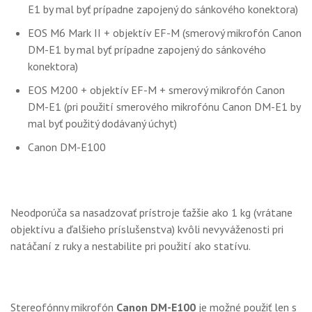
E1 by mal byť prípadne zapojený do sánkového konektora)
EOS M6 Mark II + objektív EF-M (smerový mikrofón Canon
DM-E1 by mal byť prípadne zapojený do sánkového
konektora)
EOS M200 + objektív EF-M + smerový mikrofón Canon
DM-E1 (pri použití smerového mikrofónu Canon DM-E1 by
mal byť použitý dodávaný úchyt)
Canon DM-E100
Neodporúča sa nasadzovať prístroje ťažšie ako 1 kg (vrátane
objektívu a ďalšieho príslušenstva) kvôli nevyváženosti pri
natáčaní z ruky a nestabilite pri použití ako statívu.
Stereofónny mikrofón
Canon DM-E100
je možné použiť len s