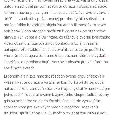
ktorý umožňuje pri filmovaní kreatívne využívať široký rozsah
uhlov a zachovať pri tom stabilitu obrazu. Fotoaparát alebo
kameru možno po uchytení na statív otáčať vpravo a vľavo o
360° a uzamknúť v požadovanej polohe. Týmto spôsobom
možno ľahko hovoriť do objektívu alebo filmovať z rôznych
pohľadov. Video bloggeri môžu tiež využiť náklon statívovej
hlavy o 45° vpred a o 90° vzad, čo uľahčuje tvorbu kvalitného
video obsahu z rôznych uhlov pohľadu, a to aj v režime
autoportrétu. Náklopná statívová hlava totiž pri použití s ​​
vhodným fotoaparátom umožňuje záznam videa na výšku
1
,
ktorý často uprednostňujú tvorcovia obsahu pre zdieľanie na
sociálnych sieťach.
Ergonómia a nízka hmotnosť statívového gripu prispieva k
vyššej kvalite obrazu a väčšiemu komfortu pri dlhšej dobe
natáčania. Grip zároveň slúži ako trojnohý statív napríklad pre
jednoduché fotografovanie krajiny alebo skupín ľudí. Zložený
grip sa pohodlne vojde do fotobrašne a bude vynikajúcim
spoločníkom pre aktívnych video bloggerov. Dodávanú
diaľkovú spúšť Canon BR-E1 možno ovládať tou istou rukou,