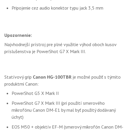
Pripojenie cez audio konektor typu jack 3,5 mm
Upozornenie:
Najvhodnejší prístroj pre plné využitie výhod oboch kusov
príslušenstva je PowerShot G7 X Mark III.
Statívový grip
Canon HG-100TBR
je možné použiť s týmito
produktmi Canon:
PowerShot G5 X Mark II
PowerShot G7 X Mark III (pri použití smerového
mikrofónu Canon DM-E1 by mal byť použitý dodávaný
úchyt)
EOS M50 + objektív EF-M (smerový mikrofón Canon DM-