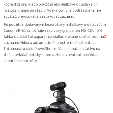
ktorá drží grip alebo použiť ju ako diaľkové ovládanie pri
rozložení gripu na statív. Vďaka tomu je podstatne ľahšie
spúšťať, prerušovať a zastavovať záznam.
Pri použití s ​​dodávaným bezdrôtovým diaľkovým ovládačom
Canon BR-E1 umožňuje statívový grip Canon HG-100TBR
ľahko ovládať fotoaparát na diaľku, vrátane spúšte, zoomu
2
,
záznamu videa a automatického ostrenia. Používatelia
fotoaparátu radu PowerShot môžu pri použití statívu na
diaľku ovládať optický zoom a zhotovovať tak napríklad
spontánne portréty.