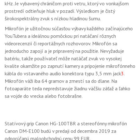
kHz. Je vybavený chráničom proti vetru, ktorý vo vonkajšom
prostredí odtieňuje hluk v pozadí. Výsledkom je čistý
širokospektrálny zvuk s nízkou hladinou šumu.
Mikrofón je užitočnou súčasťou výbavy každého začínajúceho
YouTubera a ideálnou pomôckou pri natáčaní rôznych
videorecenzií či reportážnych rozhovorov. Mikrofón sa
jednoducho zapojí a je pripravený na použitie. Nevyžaduje
batériu, takže používateľ môže natáčať zvuk vo vysokej
kvalite okamžite po zapnutí kamery a pripojenie mikrofónneho
kábla do vstavaného audio konektora typu 3,5 mm jack
3
.
Mikrofón váži iba 64 gramov a zmestí sa do dlane. Na
fotoaparáte teda nepredstavuje žiadnu väčšiu záťaž a ľahko
sa vojde do vrecka alebo fotobrašne.
Statívový grip Canon HG-100TBR a stereofónny mikrofón
Canon DM-E100 budú v predaji od decembra 2019 za
odporúčanú maloobchodnú cenu 99 EUR.