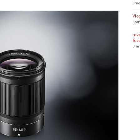
Srne
Vlo
Bori
rev
focu
Bran