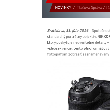
NOVINKY
/
Tlačová Správa
/ 31
Bratislava, 31. júla 2019
:
Spoločnosť
štandardný portrétny objektív.
NIKKOR
ktorý poskytuje neuveriteľné detaily 
videosekvencie, tento plnoformátový 
fotografom zobraziť zaznamenávaný o