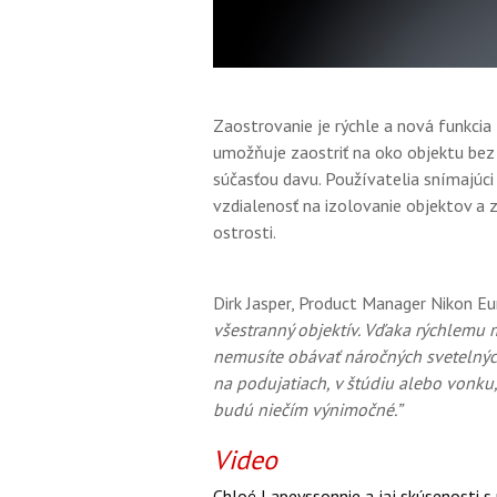
Zaostrovanie je rýchle a nová funkcia
umožňuje zaostriť na oko objektu bez o
súčasťou davu. Používatelia snímajúc
vzdialenosť na izolovanie objektov a
ostrosti.
Dirk Jasper, Product Manager Nikon Eu
všestranný objektív. Vďaka rýchlemu 
nemusíte obávať náročných svetelnýc
na podujatiach, v štúdiu alebo vonku,
budú niečím výnimočné.”
Video
Chloé Lapeyssonnie a jaj skúsenosti s