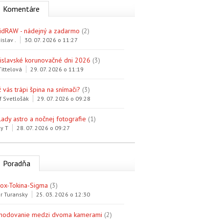
Komentáre
idRAW - nádejný a zadarmo
(2)
islav .
30. 07. 2026 o 11:27
tislavské korunovačné dni 2026
(3)
Tittelová
29. 07. 2026 o 11:19
 vás trápi špina na snímači?
(3)
f Svetlošák
29. 07. 2026 o 09:28
lady astro a nočnej fotografie
(1)
y T
28. 07. 2026 o 09:27
Poradňa
trox-Tokina-Sigma
(3)
r Turansky
25. 03. 2026 o 12:30
hodovanie medzi dvoma kamerami
(2)