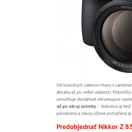
Od klasických záberov hlavy s ramenam
detaily až po veľké udalosti. Pokroči
umožňuje dosiahnuť ohromujúce výsl
až po okraj snímky
– dokonca aj keď 
prirodzený a závoj účinne potlačený aj 
Predobjednať Nikkor Z 8