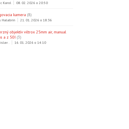
c Karol
08. 02. 2026 o 20:50
govacia kamera
(8)
s Halabrin
21. 01. 2026 o 18:36
erzný objektív viltrox 25mm air, manual
s a z 50I
(3)
islav .
16. 01. 2026 o 14:10