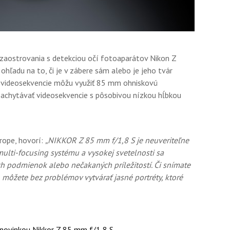
 zaostrovania s detekciou očí fotoaparátov Nikon Z
hľadu na to, či je v zábere sám alebo je jeho tvár
i videosekvencie môžu využiť 85 mm ohniskovú
 zachytávať videosekvencie s pôsobivou nízkou hĺbkou
rope, hovorí:
„NIKKOR Z 85 mm f/1,8 S je neuveriteľne
multi-focusing systému a vysokej svetelnosti sa
h podmienok alebo nečakaných príležitostí. Či snímate
 môžete bez problémov vytvárať jasné portréty, ktoré
 novinkou Nikkor Z 85 mm f/1,8 S