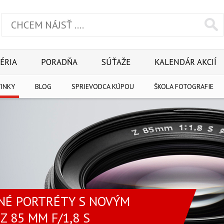
ÉRIA
PORADŇA
SÚŤAŽE
KALENDÁR AKCIÍ
INKY
BLOG
SPRIEVODCA KÚPOU
ŠKOLA FOTOGRAFIE
NÉ PORTRÉTY S NOVÝM
Z 85 MM F/1,8 S