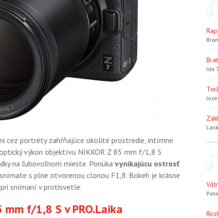
Rap
Bran
Bra
Ida 
Tiež
Joze
Zák
Lask
i cez portréty zahŕňajúce okolité prostredie, intímne
lý optický výkon objektívu NIKKOR Z 85 mm f/1,8 S
edky na ľubovoľnom mieste. Ponúka
vynikajúcu ostrosť
snímate s plne otvorenou clonou F1,8. Bokeh je krásne
Vil
pri snímaní v protisvetle.
Pete
5 mm f/1,8 S v PRO.Laika
Roz