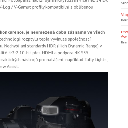
šumu. Fotoaparát nabízí dynamický rozsah více než 14 EV,
Srne
a V-Log / V-Gamut profily kompatibilní s oblíbenou
Vlo
Bori
 konkurence, je neomezená doba záznamu ve všech
rev
focu
technologii rozptylu tepla vyvinuté společností
Bran
u. Nechybí ani standardy HDR (High Dynamic Range) v
litě 4:2:2 10-bit přes HDMI a podpora 4K S35
praktických nástrojů pro natáčení, například Tally Lights,
ew Assist.