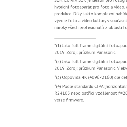
S1H. LUMIX S1R je ideální pro fotogr
hybridní fotoaparát pro foto a video,
produkce. Díky takto komplexní nabídc
vývoje foto a video kultury v současn
nároky všech profesionálů z oblasti f
_____________________
*(1) Jako full frame digitální fotoap
2019. Zdroj: průzkum Panasonic.
*(2) Jako full frame digitální fotoap
2019. Zdroj: průzkum Panasonic. V ek
*(3) Odpovídá 4K (4096×2160) dle defin
*(4) Podle standardu CIPA [horizontál
R24105 nebo ostřící vzdálenost f=20
verze firmware.