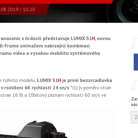
.08.2019 / 10:20
Panasonic s hrdostí představuje LUMIX S1
H
, novou
ull-Frame snímačem nabízející kombinaci
znamu videa a vysokou mobilitu systémového
oje tohoto modelu,
LUMIX S1
H
je první bezzrcadlovka
v rozlišení 6K rychlostí 24 sn/s
*(1) (v poměru stran
u stran 16:9) a 10bitový záznam rychlostí 60 sn/s ve
Zar
nás