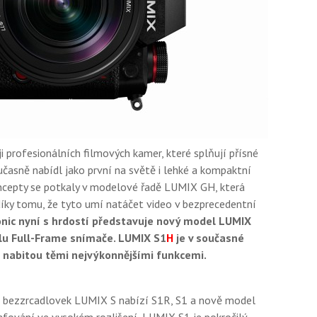
 profesionálních filmových kamer, které splňují přísné
časně nabídl jako první na světě i lehké a kompaktní
oncepty se potkaly v modelové řadě LUMIX GH, která
díky tomu, že tyto umí natáčet video v bezprecedentní
nic nyní s hrdostí představuje nový model LUMIX
iálu Full-Frame snímače. LUMIX S1
H
je v současné
 nabitou těmi nejvýkonnějšími funkcemi.
e bezzrcadlovek LUMIX S nabízí S1R, S1 a nově model