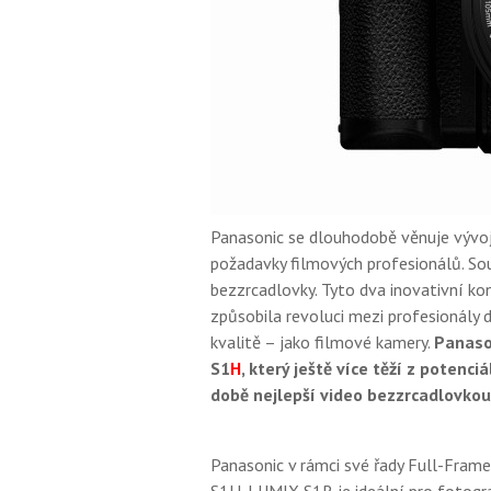
Panasonic se dlouhodobě věnuje vývoji
požadavky filmových profesionálů. Sou
bezzrcadlovky. Tyto dva inovativní k
způsobila revoluci mezi profesionály 
kvalitě – jako filmové kamery.
Panaso
S1
H
, který ještě více těží z potenc
době nejlepší video bezzrcadlovkou
Panasonic v rámci své řady Full-Fram