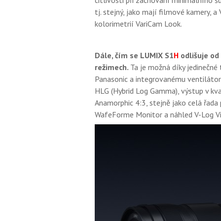
citlivosti při zachování minimálního 
tj. stejný, jako mají filmové kamery, 
kolorimetrií VariCam Look.
Dále, čím se LUMIX S1
H
odlišuje od
režimech.
Ta je možná díky jedinečné 
Panasonic a integrovanému ventilátor
HLG (Hybrid Log Gamma), výstup v kva
Anamorphic 4:3, stejně jako celá řada 
WafeForme Monitor a náhled V-Log Vi