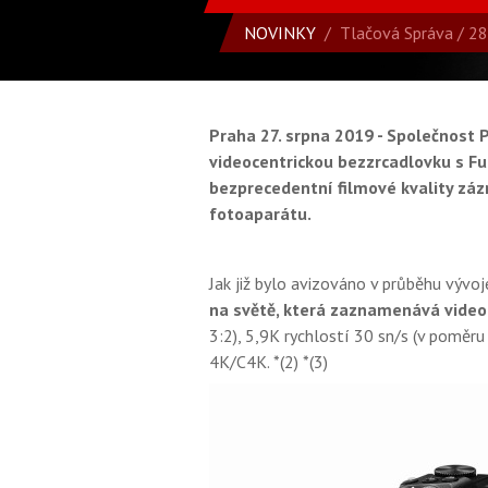
NOVINKY
/
Tlačová Správa
/ 28
Praha 27. srpna 2019 - Společnost 
videocentrickou bezzrcadlovku s F
bezprecedentní filmové kvality zá
fotoaparátu.
Jak již bylo avizováno v průběhu výv
na světě, která zaznamenává video 
3:2), 5,9K rychlostí 30 sn/s (v poměr
4K/C4K. *(2) *(3)