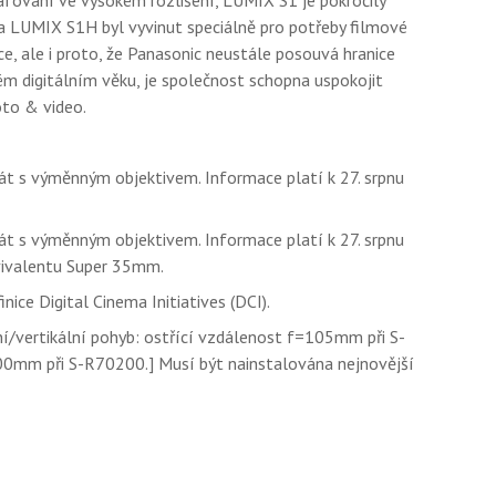
afování ve vysokém rozlišení, LUMIX S1 je pokročilý
 a LUMIX S1H byl vyvinut speciálně pro potřeby filmové
e, ale i proto, že Panasonic neustále posouvá hranice
ém digitálním věku, je společnost schopna uspokojit
oto & video.
arát s výměnným objektivem. Informace platí k 27. srpnu
arát s výměnným objektivem. Informace platí k 27. srpnu
vivalentu Super 35mm.
ice Digital Cinema Initiatives (DCI).
ní/vertikální pohyb: ostřící vzdálenost f=105mm při S-
0mm při S-R70200.] Musí být nainstalována nejnovější