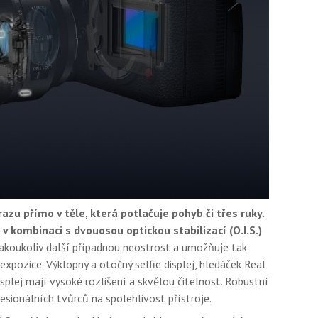
azu přímo v těle, která potlačuje pohyb či třes ruky.
) v kombinaci s dvouosou optickou stabilizací (O.I.S.)
koukoliv další případnou neostrost a umožňuje tak
xpozice. Výklopný a otočný selfie displej, hledáček Real
isplej mají vysoké rozlišení a skvělou čitelnost. Robustní
esionálních tvůrců na spolehlivost přístroje.