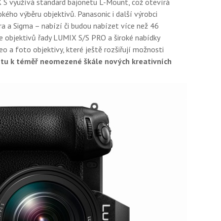
 S využívá standard bajonetu L-Mount, což otevírá
ého výběru objektivů. Panasonic i další výrobci
ra a Sigma – nabízí či budou nabízet více než 46
e objektivů řady LUMIX S/S PRO a široké nabídky
o a foto objektivy, které ještě rozšiřují možnosti
stu k téměř neomezené škále nových kreativních