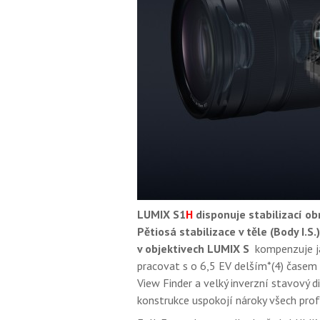
LUMIX S1
H
disponuje stabilizací obr
Pětiosá stabilizace v těle (Body I.S.
v objektivech LUMIX S
kompenzuje ja
pracovat s o 6,5 EV delším*(4) časem e
View Finder a velký inverzní stavový d
konstrukce uspokojí nároky všech prof