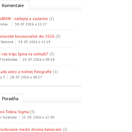
Komentáre
idRAW - nádejný a zadarmo
(2)
islav .
30. 07. 2026 o 11:27
tislavské korunovačné dni 2026
(3)
Tittelová
29. 07. 2026 o 11:19
 vás trápi špina na snímači?
(3)
f Svetlošák
29. 07. 2026 o 09:28
lady astro a nočnej fotografie
(1)
y T
28. 07. 2026 o 09:27
Poradňa
trox-Tokina-Sigma
(3)
r Turansky
25. 03. 2026 o 12:30
hodovanie medzi dvoma kamerami
(2)