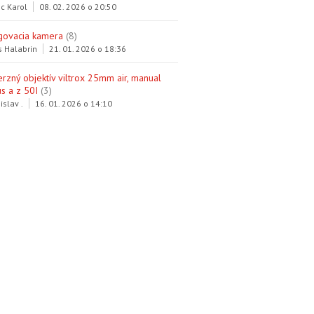
c Karol
08. 02. 2026 o 20:50
govacia kamera
(8)
s Halabrin
21. 01. 2026 o 18:36
erzný objektív viltrox 25mm air, manual
s a z 50I
(3)
islav .
16. 01. 2026 o 14:10