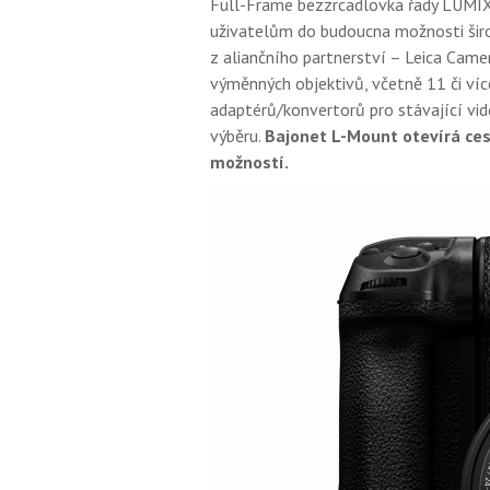
Full-Frame bezzrcadlovka řady LUMIX
uživatelům do budoucna možnosti širok
z aliančního partnerství – Leica Came
výměnných objektivů, včetně 11 či víc
adaptérů/konvertorů pro stávající vide
výběru.
Bajonet L-Mount otevírá ce
možností.