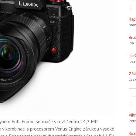
Rap
Bran
Bra
Ida 
Tiež
Joze
Zák
Lask
Vil
ypem Full-Frame snímače s rozlišením 24,2 MP
Pete
je v kombinaci s procesorem Venus Engine zárukou vysoké
Roz