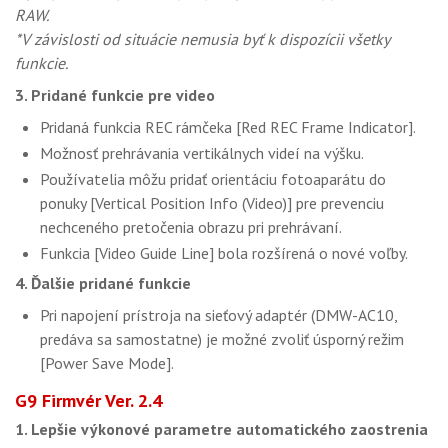
RAW.
*V závislosti od situácie nemusia byť k dispozícii všetky
funkcie.
3. Pridané funkcie pre video
Pridaná funkcia REC rámčeka [Red REC Frame Indicator].
Možnosť prehrávania vertikálnych videí na výšku.
Používatelia môžu pridať orientáciu fotoaparátu do
ponuky [Vertical Position Info (Video)] pre prevenciu
nechceného pretočenia obrazu pri prehrávaní.
Funkcia [Video Guide Line] bola rozšírená o nové voľby.
4. Ďalšie pridané funkcie
Pri napojení prístroja na sieťový adaptér (DMW-AC10,
predáva sa samostatne) je možné zvoliť úsporný režim
[Power Save Mode].
G9 Firmvér Ver. 2.4
1. Lepšie výkonové parametre automatického zaostrenia