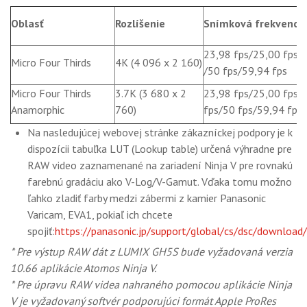
Oblasť
Rozlíšenie
Snímková frekvencia
23,98 fps/25,00 fps/
Micro Four Thirds
4K (4 096 x 2 160)
/50 fps/59,94 fps
Micro Four Thirds
3.7K (3 680 x 2
23,98 fps/25,00 fps/
Anamorphic
760)
fps/50 fps/59,94 fps
Na nasledujúcej webovej stránke zákazníckej podpory je k
dispozícii tabuľka LUT (Lookup table) určená výhradne pre
RAW video zaznamenané na zariadení Ninja V pre rovnakú
farebnú gradáciu ako V-Log/V-Gamut. Vďaka tomu možno
ľahko zladiť farby medzi zábermi z kamier Panasonic
Varicam, EVA1, pokiaľ ich chcete
spojiť:
https://panasonic.jp/support/global/cs/dsc/download
* Pre výstup RAW dát z LUMIX GH5S bude vyžadovaná verzia
10.66 aplikácie Atomos Ninja V.
* Pre úpravu RAW videa nahraného pomocou aplikácie Ninja
V je vyžadovaný softvér podporujúci formát Apple ProRes