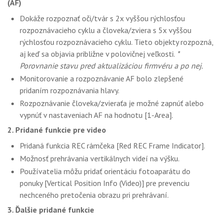
(AF)
Dokáže rozpoznať oči/tvár s 2x vyššou rýchlosťou
rozpoznávacieho cyklu a človeka/zviera s 5x vyššou
rýchlosťou rozpoznávacieho cyklu. Tieto objekty rozpozná,
aj keď sa objavia približne v polovičnej veľkosti.
*
Porovnanie stavu pred aktualizáciou firmvéru a po nej.
Monitorovanie a rozpoznávanie AF bolo zlepšené
pridaním rozpoznávania hlavy.
Rozpoznávanie človeka/zvieraťa je možné zapnúť alebo
vypnúť v nastaveniach AF na hodnotu [1-Area].
2. Pridané funkcie pre video
Pridaná funkcia REC rámčeka [Red REC Frame Indicator].
Možnosť prehrávania vertikálnych videí na výšku.
Používatelia môžu pridať orientáciu fotoaparátu do
ponuky [Vertical Position Info (Video)] pre prevenciu
nechceného pretočenia obrazu pri prehrávaní.
3. Ďalšie pridané funkcie