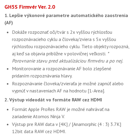
GH5S Firmvér Ver. 2.0
1. Lepšie výkonové parametre automatického zaostrenia
(AF)
Dokáže rozpoznať oči/tvár s 2x vyššou rýchlosťou
rozpoznávacieho cyklu a človeka/zviera s 5x vyššou
rýchlosťou rozpoznávacieho cyklu. Tieto objekty rozpozná,
aj keď sa objavia približne v polovičnej veľkosti.
*
Porovnanie stavu pred aktualizáciou firmvéru a po nej.
Monitorovanie a rozpoznávanie AF bolo zlepšené
pridaním rozpoznávania hlavy.
Rozpoznávanie človeka/zvieraťa je možné zapnúť alebo
vypnúť v nastaveniach AF na hodnotu [1-Area].
2. Výstup videodát vo formáte RAW cez HDMI
Formát Apple ProRes RAW je možné nahrávať na
zariadenie Atomos Ninja V.
Výstup pre RAW data v [4K] / [Anamorphic (4 : 3) 3.7K]
12bit data RAW cez HDMI.