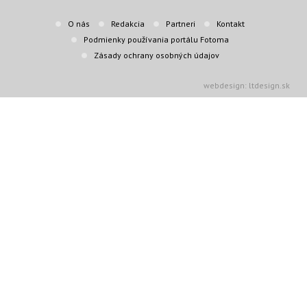
O nás
Redakcia
Partneri
Kontakt
Podmienky používania portálu Fotoma
Zásady ochrany osobných údajov
webdesign: ltdesign.sk