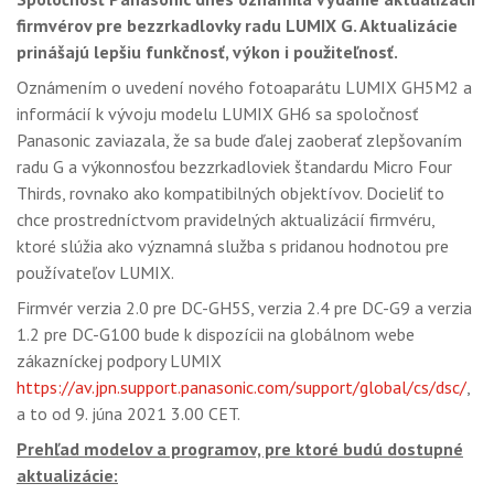
GALÉRIA
firmvérov pre bezzrkadlovky radu LUMIX G. Aktualizácie
prinášajú lepšiu funkčnosť, výkon i použiteľnosť.
PORADŇA
Oznámením o uvedení nového fotoaparátu LUMIX GH5M2 a
SÚŤAŽE
informácií k vývoju modelu LUMIX GH6 sa spoločnosť
Panasonic zaviazala, že sa bude ďalej zaoberať zlepšovaním
KALENDÁR AKCIÍ
radu G a výkonnosťou bezzrkadloviek štandardu Micro Four
Thirds, rovnako ako kompatibilných objektívov. Docieliť to
WORKSHOPY
chce prostredníctvom pravidelných aktualizácií firmvéru,
OBCHOD
ktoré slúžia ako významná služba s pridanou hodnotou pre
používateľov LUMIX.
Firmvér verzia 2.0 pre DC-GH5S, verzia 2.4 pre DC-G9 a verzia
1.2 pre DC-G100 bude k dispozícii na globálnom webe
zákazníckej podpory LUMIX
https://av.jpn.support.panasonic.com/support/global/cs/dsc/
,
a to od 9. júna 2021 3.00 CET.
Prehľad modelov a programov, pre ktoré budú dostupné
aktualizácie: