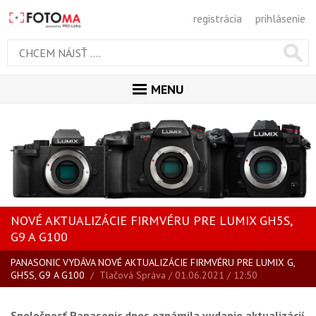
registrácia
prihlásenie
MENU
ÚVOD
MAGAZÍN
VŠETKY ČLÁNKY
RECENZIE
NOVÉ AKTUALIZÁCIE FIRMVÉRU PRE LUMIX GH5S,
NOVINKY
G9 A G100
BLOG
PANASONIC VYDÁVA NOVÉ AKTUALIZÁCIE FIRMVÉRU PRE LUMIX G,
SPRIEVODCA KÚPOU
GH5S, G9 A G100
/
Tlačová Správa
/ 01.06.2021 / 12:50
ŠKOLA FOTOGRAFIE
Spoločnosť Panasonic dnes oznámila vydanie aktualizácií