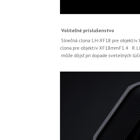
Voliteľné príslušenstvo
Slnečná clona LH-XF18 pre objektív
clona pre objektív XF18mmF1.4 R L
môže dôjsť pri dopade svetelných lúč