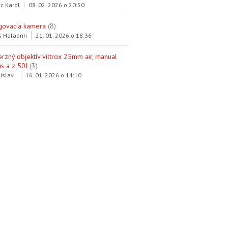
c Karol
08. 02. 2026 o 20:50
govacia kamera
(8)
s Halabrin
21. 01. 2026 o 18:36
erzný objektív viltrox 25mm air, manual
s a z 50I
(3)
islav .
16. 01. 2026 o 14:10