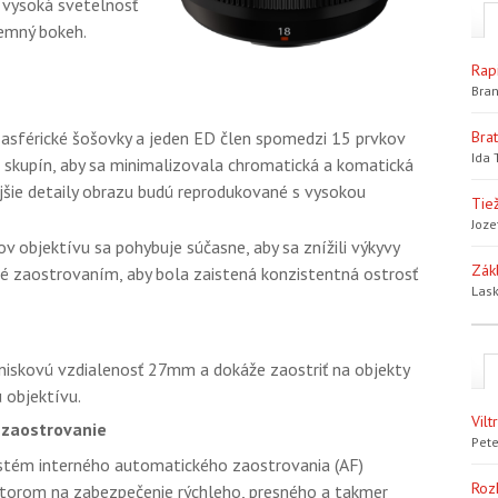
 vysoká svetelnosť
jemný bokeh.
Rap
Bran
asférické šošovky a jeden ED člen spomedzi 15 prvkov
Bra
Ida 
9 skupín, aby sa minimalizovala chromatická a komatická
jšie detaily obrazu budú reprodukované s vysokou
Tiež
Joze
ov objektívu sa pohybuje súčasne, aby sa znížili výkyvy
Zák
é zaostrovaním, aby bola zaistená konzistentná ostrosť
Lask
skovú vzdialenosť 27mm a dokáže zaostriť na objekty
 objektívu.
Vil
 zaostrovanie
Pete
tém interného automatického zaostrovania (AF)
Roz
orom na zabezpečenie rýchleho, presného a takmer