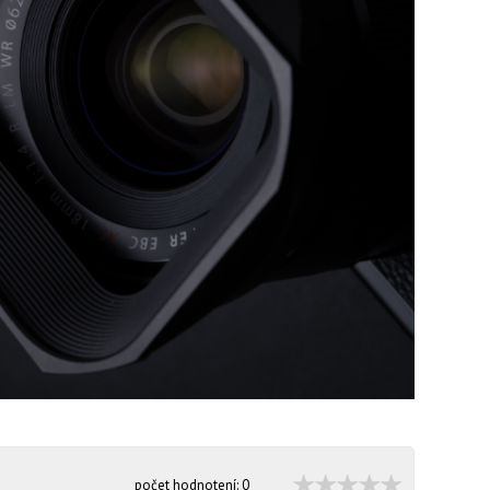
počet hodnotení:
0