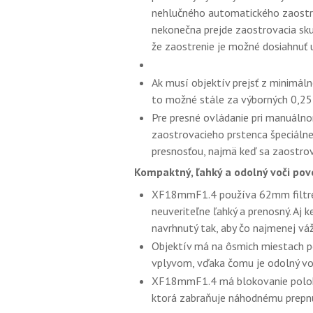
nehlučného automatického zaostro
nekonečna prejde zaostrovacia sk
že zaostrenie je možné dosiahnuť 
Ak musí objektív prejsť z minimáln
to možné stále za výborných 0,25
Pre presné ovládanie pri manuál
zaostrovacieho prstenca špeciáln
presnosťou, najmä keď sa zaostro
Kompaktný, ľahký a odolný voči p
XF18mmF1.4 používa 62mm filtre, 
neuveriteľne ľahký a prenosný. Aj k
navrhnutý tak, aby čo najmenej váž
Objektív má na ôsmich miestach p
vplyvom, vďaka čomu je odolný voč
XF18mmF1.4 má blokovanie polohy
ktorá zabraňuje náhodnému prepnu