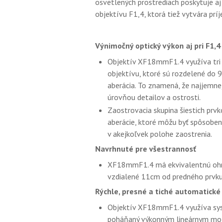
osvetlených prostrediach poskytuje aj
objektívu F1,4, ktorá tiež vytvára prí
Výnimočný optický výkon aj pri F1,4
Objektív XF18mmF1.4 využíva tri 
objektívu, ktoré sú rozdelené do 
aberácia. To znamená, že najjemne
úrovňou detailov a ostrosti.
Zaostrovacia skupina šiestich prvk
aberácie, ktoré môžu byť spôsoben
v akejkoľvek polohe zaostrenia.
Navrhnuté pre všestrannosť
XF18mmF1.4 má ekvivalentnú ohni
vzdialené 11cm od predného prvku
Rýchle, presné a tiché automatické
Objektív XF18mmF1.4 využíva sys
poháňaný výkonným lineárnym mot