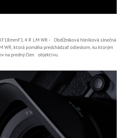
 XF18mmF1.4 R LM WR - Obdĺžniková hliníková slnečná
M WR, ktorá pomáha predchádzať odleskom, ku ktorým
ov na predný člen objektívu.