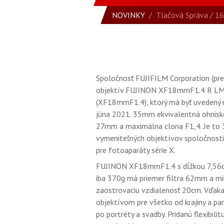
NOVINKY
/
Tlačová Správa
/ 16
Spoločnosť FUJIFILM Corporation (pre
objektív FUJINON XF18mmF1.4 R L
(XF18mmF1.4), ktorý má byť uvedený 
júna 2021. 35mm ekvivalentná ohnisko
27mm a maximálna clona F1,4. Je to 3
vymeniteľných objektívov spoločnosti 
pre fotoaparáty série X.
FUJINON XF18mmF1.4 s dĺžkou 7,56
iba 370g má priemer filtra 62mm a m
zaostrovaciu vzdialenosť 20cm. Vďak
objektívom pre všetko od krajiny a p
po portréty a svadby. Pridanú flexibilit