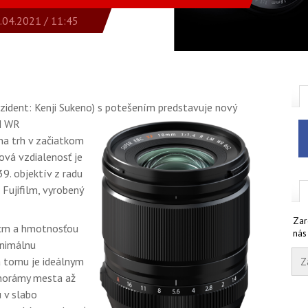
.04.2021 / 11:45
zident: Kenji Sukeno) s potešením predstavuje nový
M WR
na trh v začiatkom
vá vzdialenosť je
9. objektív z radu
Fujifilm, vyrobený
Zar
cm a hmotnosťou
nás
inimálnu
a tomu je ideálnym
anorámy mesta až
u v slabo