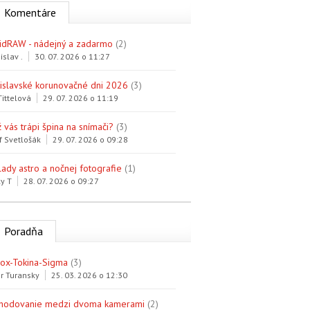
Komentáre
idRAW - nádejný a zadarmo
(2)
islav .
30. 07. 2026 o 11:27
tislavské korunovačné dni 2026
(3)
Tittelová
29. 07. 2026 o 11:19
 vás trápi špina na snímači?
(3)
f Svetlošák
29. 07. 2026 o 09:28
lady astro a nočnej fotografie
(1)
y T
28. 07. 2026 o 09:27
Poradňa
trox-Tokina-Sigma
(3)
r Turansky
25. 03. 2026 o 12:30
hodovanie medzi dvoma kamerami
(2)