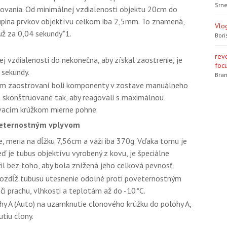
Srne
vania. Od minimálnej vzdialenosti objektu 20cm do
upina prvkov objektívu celkom iba 2,5mm. To znamená,
Vlo
už za 0,04 sekundy*1.
Bori
rev
ej vzdialenosti do nekonečna, aby získal zaostrenie, je
focu
 sekundy.
Bran
nom zaostrovaní boli komponenty v zostave manuálneho
e skonštruované tak, aby reagovali s maximálnou
vacím krúžkom mierne pohne.
oveternostným vplyvom
meria na dĺžku 7,56cm a váži iba 370g. Vďaka tomu je
eď je tubus objektívu vyrobený z kovu, je špeciálne
il bez toho, aby bola znížená jeho celková pevnosť.
ozdĺž tubusu utesnenie odolné proti poveternostným
i prachu, vlhkosti a teplotám až do -10°C.
 A (Auto) na uzamknutie clonového krúžku do polohy A,
tiu clony.