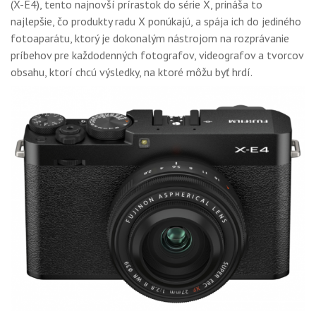
(X-E4), tento najnovší prírastok do série X, prináša to
GALÉRIA
najlepšie, čo produkty radu X ponúkajú, a spája ich do jediného
PORADŇA
fotoaparátu, ktorý je dokonalým nástrojom na rozprávanie
príbehov pre každodenných fotografov, videografov a tvorcov
SÚŤAŽE
obsahu, ktorí chcú výsledky, na ktoré môžu byť hrdí.
KALENDÁR AKCIÍ
WORKSHOPY
OBCHOD