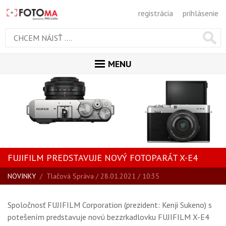
registrácia
prihlásenie
MENU
ÚVOD
MAGAZÍN
VŠETKY ČLÁNKY
RECENZIE
FUJIFILM PREDSTAVUJE NOVÝ FOTOPARÁT X-E4
NOVINKY
NOVINKY
/
Tlačová Správa
/ 28.01.2021 / 10:35
BLOG
SPRIEVODCA KÚPOU
Spoločnosť FUJIFILM Corporation (prezident: Kenji Sukeno) s
ŠKOLA FOTOGRAFIE
potešením predstavuje novú bezzrkadlovku FUJIFILM X-E4