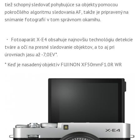
tiež schopný sledovať pohybujúce sa objekty pomocou
pokročilého algoritmu sledovania AF, takže je pripravený na
snímanie fotografií v tom správnom okamihu.
・ Fotoaparát X-E4 obsahuje najnovšiu technológiu detekcie
tváre a očí na presné sledovanie objektov, a to aj pri
úrovniach jasu až -7,0EV*.
* Keď je nasadený objektív FUJINON XF50mmF1.0R WR