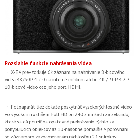
Rozsiahle funkcie nahrávania videa
・ X-E4 prevzorkuje 6k záznam na nahrávanie 8-bitového
videa 4K/30P 4:2:0 na interné médium alebo 4K / 30P 4:2:2
10-bitové video cez jeho port HDMI.
・ Fotoaparát tiež dokáže poskytnúť vysokorýchlostné video
vo vysokom rozlíšení Full HD pri 240 snímkach za sekundu,
ktoré sa dá použiť na opätovné prehrávanie rýchlo sa
pohybujúcich objektov až 10-násobne pomalšie v porovnaní
so záznamom zaznamenaným rýchlosťou 24 snímkov.