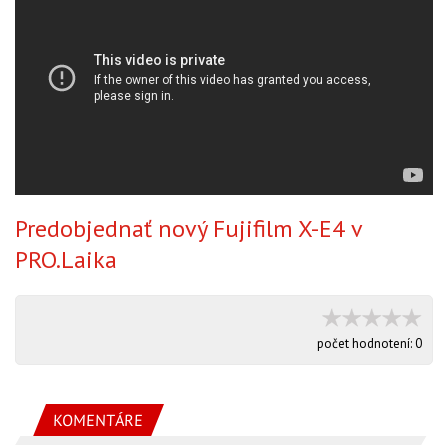
Predobjednať nový Fujifilm X-E4 v
PRO.Laika
počet hodnotení:
0
KOMENTÁRE