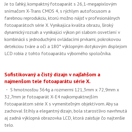
Je to ľahký, kompaktný fotoaparát s 26,1-megapixlovým
snímačom X-Trans CMOS 4, s rýchlym autofocusom a
farebnou reprodukciu, ktorú možno nájsť v profesionálnych
fotoaparátoch série X. Vynikajúca kvalita obrazu, široký
dynamický rozsah a vynikajúci výkon pri slabom osvetlení v
kombinácii s jednoduchými ovládacími prvkami, pokrokovou
detekciou tváre a očí a 180° výklopným dotykovým displejom
LCD robia z tohto fotoaparátu výborného spoločníka.
Sofistikovaný a čistý dizajn v najľahšom a
najmenšom tele fotoaparátu série X.
・ S hmotnosťou 364g a rozmermi 121,3mm x 72,9mm x
32,7mm je fotoaparát X-E4 najkompaktnejším
fotoaparátom série X s vymeniteľným objektívom. Aby sa
zachoval štíhly a elegantný dizajn, bola starostlivo navrhnutá
aj zadná výklopná obrazovka LCD, ktorá zaisťuje čo najtenšie
telo.