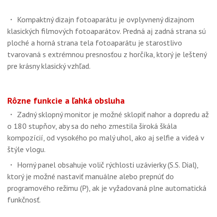
・ Kompaktný dizajn fotoaparátu je ovplyvnený dizajnom
klasických filmových fotoaparátov. Predná aj zadná strana sú
ploché a horná strana tela fotoaparátu je starostlivo
tvarovaná s extrémnou presnosťou z horčíka, ktorý je leštený
pre krásny klasický vzhľad.
Rôzne funkcie a ľahká obsluha
・ Zadný sklopný monitor je možné sklopiť nahor a dopredu až
o 180 stupňov, aby sa do neho zmestila široká škála
kompozícií, od vysokého po malý uhol, ako aj selfie a videá v
štýle vlogu.
・ Horný panel obsahuje volič rýchlosti uzávierky (S.S. Dial),
ktorý je možné nastaviť manuálne alebo prepnúť do
programového režimu (P), ak je vyžadovaná plne automatická
funkčnosť.