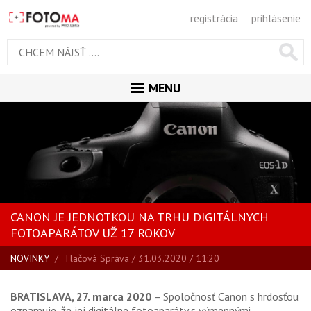
registrácia
prihlásenie
MENU
ÚVOD
MAGAZÍN
VŠETKY ČLÁNKY
RECENZIE
CANON JE JEDNOTKOU NA TRHU DIGITÁLNYCH
NOVINKY
FOTOAPARÁTOV UŽ 17 ROKOV
BLOG
NOVINKY
/
Tlačová Správa
/ 31.03.2020 / 11:20
SPRIEVODCA KÚPOU
ŠKOLA FOTOGRAFIE
BRATISLAVA, 27. marca 2020
– Spoločnosť Canon s hrdosťou
oznamuje, že jej digitálne fotoaparáty s výmennými