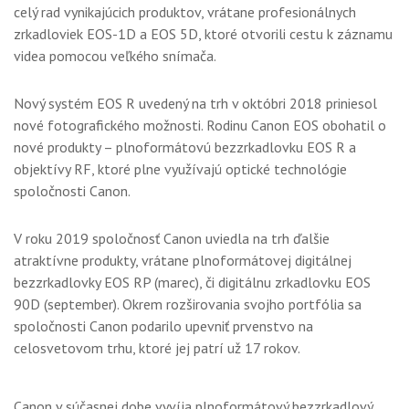
celý rad vynikajúcich produktov, vrátane profesionálnych
zrkadloviek EOS-1D a EOS 5D, ktoré otvorili cestu k záznamu
videa pomocou veľkého snímača.
Nový systém EOS R uvedený na trh v októbri 2018 priniesol
nové fotografického možnosti. Rodinu Canon EOS obohatil o
nové produkty – plnoformátovú bezzrkadlovku EOS R a
objektívy RF, ktoré plne využívajú optické technológie
spoločnosti Canon.
V roku 2019 spoločnosť Canon uviedla na trh ďalšie
atraktívne produkty
, vrátane plnoformátovej digitálnej
bezzrkadlovky EOS RP (marec), či digitálnu zrkadlovku EOS
90D (september). Okrem rozširovania svojho portfólia sa
spoločnosti Canon podarilo upevniť prvenstvo na
celosvetovom trhu, ktoré jej patrí už 17 rokov.
Canon v súčasnej dobe vyvíja plnoformátový bezzrkadlový