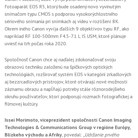
fotoaparát EOS R5, ktorý bude osadený novo vyvinutým
snímačom typu CMOS s podporou vysokorýchlostného
sériového snímania pri snímkach aj videu v rozlíšení 8K.
Okrem iného Canon vyvíja ďalších 9 objektívov typu RF, ako
napríklad RF 100-500mm F4.5-7.1 L IS USM, ktoré plánuje
uviesť na trh počas roka 2020.
Spoločnosť Canon chce aj naďalej zdokonaľovať svoju
obrazovú techniku
založenú na špičkových optických
technológiách, rozširovať systém EOS v kategórii zrkadlových
aj bezzrcadlových prístrojov, ktoré otvárajú nové možnosti
záznamu obrazu a napĺňajú potreby stále rôznorodejšieho
okruhu používateľov, ktorí podporujú rozmach fotografickej a
filmovej kultúry.
Issei Morimoto, viceprezident spoločnosti Canon Imaging
Technologies & Communications Group v regióne Európy,
Blízkeho východu a Afriky
, povedal:
„Udržanie prvého