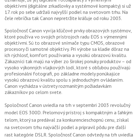
GALÉRIA
objektívmi (digitálne zrkadlovky a systémové kompakty) si už
17. rok po sebe udržali najvyšší podiel na svetovom trhu. Na
PORADŇA
čele rebríčka tak Canon nepretržite kráľuje od roku 2003.
SÚŤAŽE
Spoločnosť Canon vyvíja kľúčové prvky obrazových systémov,
ktoré používa vo svojich prístrojoch radu EOS s výmennými
KALENDÁR AKCIÍ
objektívmi. Sú to obrazové snímače typu CMOS, obrazové
procesory či samotné objektívy. Pri výrobe sa kladie dôraz na
WORKSHOPY
ich rýchlosť, komfort používania a vysokú obrazovú kvalitu.
Zákazníci tak majú na výber zo širokej ponuky produktov – od
OBCHOD
vysoko výkonných vlajkových lodí, ktoré s obľubou používajú
profesionálni fotografi, po základne modely ponúkajúce
vysokú obrazovú kvalitu spolu s jednoduchým ovládaním.
Canon vychádza v ústrety rozmanitým požiadavkám
zákazníkov po celom svete.
Spoločnosť Canon uviedla na trh v septembri 2003 revolučný
model EOS 300D. Prelomový prístroj s kompaktným a ľahkým
telom, ktorý sa predával za konkurencieschopnú cenu, získal
na svetovom trhu najväčší podiel a pripravil pôdu pre ďalší
rast kategórie DSLR. Spoločnosť Canon odvtedy na trh uviedla