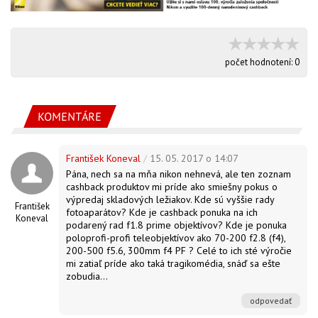
počet hodnotení:
0
KOMENTÁRE
František Koneval
/
15. 05. 2017 o 14:07
Pána, nech sa na mňa nikon nehnevá, ale ten zoznam
cashback produktov mi príde ako smiešny pokus o
výpredaj skladových ležiakov. Kde sú vyššie rady
František
fotoaparátov? Kde je cashback ponuka na ich
Koneval
podarený rad f1.8 prime objektívov? Kde je ponuka
poloprofi-profi teleobjektívov ako 70-200 f2.8 (f4),
200-500 f5.6, 300mm f4 PF ? Celé to ich sté výročie
mi zatiaľ príde ako taká tragikomédia, snáď sa ešte
zobudia...
odpovedať