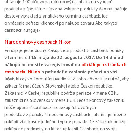
ohlasuje 100 dňový narodeninový cashback na vybrané
GALÉRIA
produkty a špeciálne zľavy na vybrané produkty. Ako naznačuje
PORADŇA
doslovný preklad z anglického termínu cashback, ide
o vrátenie peňazí klientovi po nákupe tovaru. Ako takýto
SÚŤAŽE
cashback funguje?
KALENDÁR AKCIÍ
Narodeninový cashback Nikon
Princíp je jednoduchý. Zakúpite si produkt z cashback ponuky
WORKSHOPY
v termíne od
15. mája do 22. augusta 2017
.
Do 14 dní od
OBCHOD
nákupu ho musíte zaregistrovať na
oficiálnych stránkach
cashbacku Nikon
a požiadať o zaslanie peňazí na váš
účet
, ktorý vo formulári uvediete. Z toho dôvodu je nutné, aby
zákazník mal účet v Slovenskej alebo Českej republike.
Zákazníci v Českej republike obdržia peniaze v mene CZK,
zákazníci na Slovensku v mene EUR. Jeden koncový zákazník
môže uplatniť Cashback na nákup ľubovoľných
produktov z ponuky Narodeninový cashback , ale nie je možné
nakúpiť viac kusov jedného typu. V prípade, že zákazník použije
nakúpené predmety, na ktoré uplatnil Cashback, na svoju