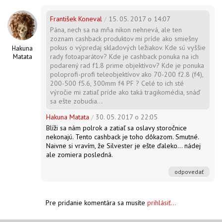
František Koneval
/
15. 05. 2017 o 14:07
Pána, nech sa na mňa nikon nehnevá, ale ten
zoznam cashback produktov mi príde ako smiešny
pokus o výpredaj skladových ležiakov. Kde sú vyššie
Hakuna
rady fotoaparátov? Kde je cashback ponuka na ich
Matata
podarený rad f1.8 prime objektívov? Kde je ponuka
poloprofi-profi teleobjektívov ako 70-200 f2.8 (f4),
200-500 f5.6, 300mm f4 PF ? Celé to ich sté
výročie mi zatiaľ príde ako taká tragikomédia, snáď
sa ešte zobudia...
Hakuna Matata
/
30. 05. 2017 o 22:05
Blíži sa nám polrok a zatiaľ sa oslavy storočnice
nekonajú. Tento cashback je toho dôkazom. Smutné.
Naivne si vravím, že Silvester je ešte ďaleko... nádej
ale zomiera posledná.
odpovedať
Pre pridanie komentára sa musíte
prihlásiť...