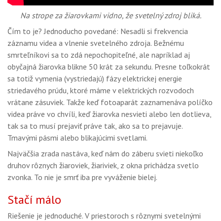
Na strope za žiarovkami vidno, že svetelný zdroj bliká.
Čím to je? Jednoducho povedané: Nesadli si frekvencia
záznamu videa a vlnenie svetelného zdroja. Bežnému
smrteľníkovi sa to zdá nepochopiteľné, ale napríklad aj
obyčajná žiarovka blikne 50 krát za sekundu. Presne toľkokrát
sa totiž vymenia (vystriedajú) fázy elektrickej energie
striedavého prúdu, ktoré máme v elektrických rozvodoch
vrátane zásuviek. Takže keď fotoaparát zaznamenáva políčko
videa práve vo chvíli, keď žiarovka nesvieti alebo len dotlieva,
tak sa to musí prejaviť práve tak, ako sa to prejavuje.
Tmavými pásmi alebo blikajúcimi svetlami.
Najväčšia zrada nastáva, keď nám do záberu svieti niekoľko
druhov rôznych žiaroviek, žiariviek, z okna prichádza svetlo
zvonka. To nie je smrť iba pre vyváženie bielej.
Stačí málo
Riešenie je jednoduché. V priestoroch s rôznymi svetelnými