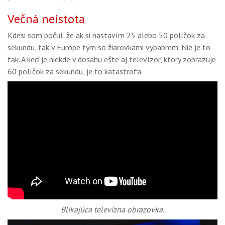
Večná neistota
Kdesi som počul, že ak si nastavím 25 alebo 50 políčok za
sekundu, tak v Európe tým so žiarovkami vybabrem. Nie je to
tak. A keď je niekde v dosahu ešte aj televízor, ktorý zobrazuje
60 políčok za sekundu, je to katastrofa.
Blikajúca televízna obrazovka.