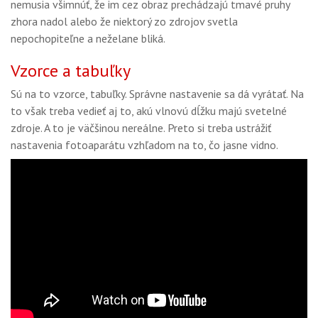
nemusia všimnúť, že im cez obraz prechádzajú tmavé pruhy
GALÉRIA
zhora nadol alebo že niektorý zo zdrojov svetla
PORADŇA
nepochopiteľne a neželane bliká.
SÚŤAŽE
Vzorce a tabuľky
Sú na to vzorce, tabuľky. Správne nastavenie sa dá vyrátať. Na
KALENDÁR AKCIÍ
to však treba vedieť aj to, akú vlnovú dĺžku majú svetelné
WORKSHOPY
zdroje. A to je väčšinou nereálne. Preto si treba ustrážiť
nastavenia fotoaparátu vzhľadom na to, čo jasne vidno.
OBCHOD