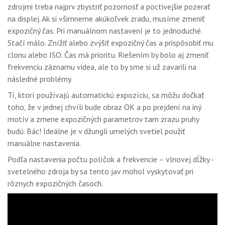
zdrojmi treba najprv zbystriť pozornosť a poctivejšie pozerať
na displej. Ak si všimneme akúkoľvek zradu, musíme zmeniť
expozičný čas. Pri manuálnom nastavení je to jednoduché.
Stačí málo. Znížiť alebo zvýšiť expozičný čas a prispôsobiť mu
clonu alebo ISO. Čas má prioritu. Riešením by bolo aj zmeniť
frekvenciu záznamu videa, ale to by sme si už zavarili na
následné problémy.
Tí, ktorí používajú automatickú expozíciu, sa môžu dočkať
toho, že v jednej chvíli bude obraz OK a po prejdení na iný
motív a zmene expozičných parametrov tam zrazu pruhy
budú. Bác! Ideálne je v džungli umelých svetiel použiť
manuálne nastavenia.
Podľa nastavenia počtu políčok a frekvencie – vlnovej dĺžky -
svetelného zdroja by sa tento jav mohol vyskytovať pri
rôznych expozičných časoch.