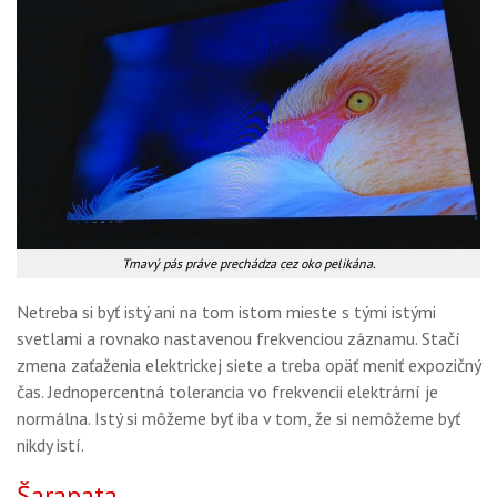
Tmavý pás práve prechádza cez oko pelikána.
Netreba si byť istý ani na tom istom mieste s tými istými
svetlami a rovnako nastavenou frekvenciou záznamu. Stačí
zmena zaťaženia elektrickej siete a treba opäť meniť expozičný
čas. Jednopercentná tolerancia vo frekvencii elektrární je
normálna. Istý si môžeme byť iba v tom, že si nemôžeme byť
nikdy istí.
Šarapata