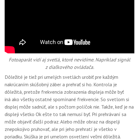
Fotoaparát vidí aj svetlá, ktoré nevidíme. Napríklad signál
z diaľkového ovládača.
Dôležité je tiež pri umelých svetlách urobiť pre každým
nakrúcaním skúšobný záber a prehrať si ho. Kontrola je
dôležitá, pretože frekvencia zobrazenia displeja môže byť
iná ako všetky ostatné spomínané frekvencie. So svetlom si
displej môže sadnúť, ale s počtom políčok nie. Takže, keď je na
displeji všetko Ok ešte to tak nemusí byť. Pri prehrávaní sa
môže objaviť ďalší podraz. Alebo môže obraz na dispelji
znepokojivo pruhovať, ale pri jeho prehratí je všetko v
poriadku. Skúška je pri umelom osvetlení veľmi dôležitá.