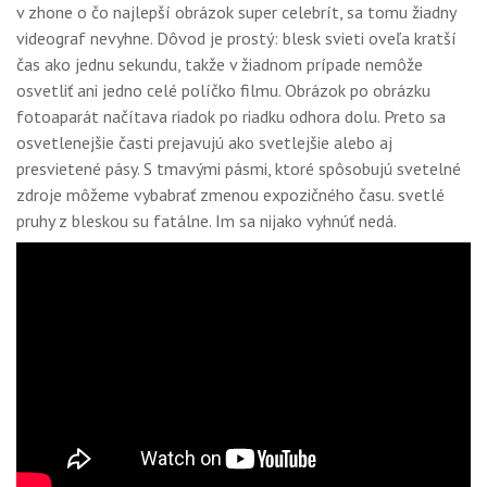
v zhone o čo najlepší obrázok super celebrít, sa tomu žiadny
videograf nevyhne. Dôvod je prostý: blesk svieti oveľa kratší
čas ako jednu sekundu, takže v žiadnom prípade nemôže
osvetliť ani jedno celé políčko filmu. Obrázok po obrázku
fotoaparát načítava riadok po riadku odhora dolu. Preto sa
osvetlenejšie časti prejavujú ako svetlejšie alebo aj
presvietené pásy. S tmavými pásmi, ktoré spôsobujú svetelné
zdroje môžeme vybabrať zmenou expozičného času. svetlé
pruhy z bleskou su fatálne. Im sa nijako vyhnúť nedá.