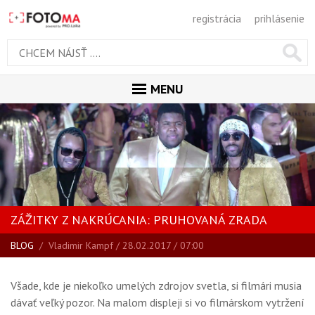
registrácia
prihlásenie
MENU
ÚVOD
MAGAZÍN
VŠETKY ČLÁNKY
RECENZIE
ZÁŽITKY Z NAKRÚCANIA: PRUHOVANÁ ZRADA
NOVINKY
BLOG
/
Vladimir Kampf
/ 28.02.2017 / 07:00
BLOG
SPRIEVODCA KÚPOU
Všade, kde je niekoľko umelých zdrojov svetla, si filmári musia
ŠKOLA FOTOGRAFIE
dávať veľký pozor. Na malom displeji si vo filmárskom vytržení