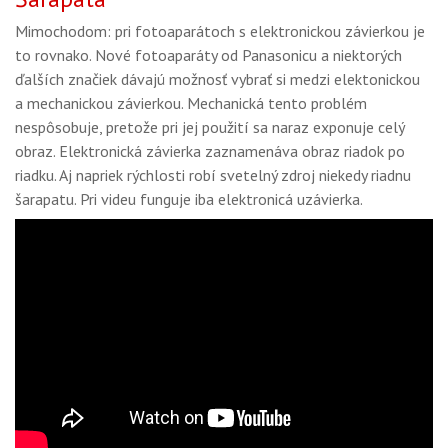
Mimochodom: pri fotoaparátoch s elektronickou závierkou je
to rovnako. Nové fotoaparáty od Panasonicu a niektorých
ďalších značiek dávajú možnosť vybrať si medzi elektonickou
a mechanickou závierkou. Mechanická tento problém
nespôsobuje, pretože pri jej použití sa naraz exponuje celý
obraz. Elektronická závierka zaznamenáva obraz riadok po
riadku. Aj napriek rýchlosti robí svetelný zdroj niekedy riadnu
šarapatu. Pri videu funguje iba elektronicá uzávierka.