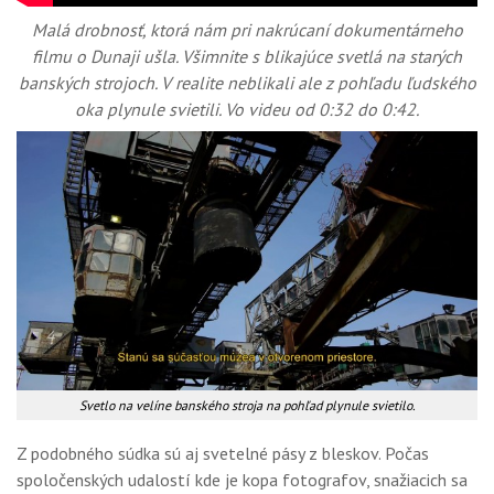
Malá drobnosť, ktorá nám pri nakrúcaní dokumentárneho
filmu o Dunaji ušla. Všimnite s blikajúce svetlá na starých
banských strojoch. V realite neblikali ale z pohľadu ľudského
oka plynule svietili. Vo videu od 0:32 do 0:42.
Svetlo na velíne banského stroja na pohľad plynule svietilo.
Z podobného súdka sú aj svetelné pásy z bleskov. Počas
spoločenských udalostí kde je kopa fotografov, snažiacich sa