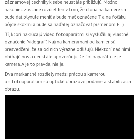
záznamovej techniky k sebe neustále približujú. Možno
GALÉRIA
nakoniec zostane rozdiel len v tom, že clona na kamere sa
PORADŇA
bude dať plynule meniť a bude mať označene T a na foťáku
pôjde skokmi a bude sa naďalej označovať písmenom F. :)
SÚŤAŽE
Tí, ktorí nakrúcajú video fotoaparátmi si vyslúžili aj vlastné
označenie "vidograf". Najmä kameramani od kamier sú
KALENDÁR AKCIÍ
presvedčení, že sa od nich výrazne odlišujú. Niektorí nad nimi
WORKSHOPY
ohŕňajú nos a neustále upozorňujú, že fotoaparát nie je
kamera. A je to pravda, nie je.
OBCHOD
Dva markantné rozdiely medzi prácou s kamerou
a s fotoaparátom sú optické obrazové podanie a stabilizácia
obrazu.