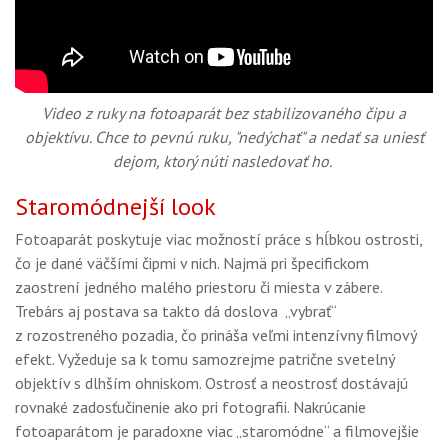
Video z ruky na fotoaparát bez stabilizovaného čipu a
objektívu. Chce to pevnú ruku, "nedýchať" a nedať sa uniesť
dejom, ktorý núti nasledovať ho.
Staromódnejší look
Fotoaparát poskytuje viac možností práce s hĺbkou ostrosti,
čo je dané väčšími čipmi v nich. Najmä pri špecifickom
zaostrení jedného malého priestoru či miesta v zábere.
Trebárs aj postava sa takto dá doslova „vybrať“
z rozostreného pozadia, čo prináša veľmi intenzívny filmový
efekt. Vyžeduje sa k tomu samozrejme patrične svetelný
objektív s dlhším ohniskom. Ostrosť a neostrosť dostávajú
rovnaké zadosťučinenie ako pri fotografii. Nakrúcanie
fotoaparátom je paradoxne viac „staromódne“ a filmovejšie