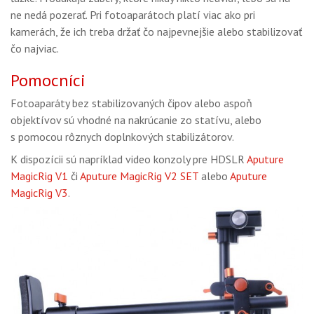
ne nedá pozerať. Pri fotoaparátoch platí viac ako pri
kamerách, že ich treba držať čo najpevnejšie alebo stabilizovať
čo najviac.
Pomocníci
Fotoaparáty bez stabilizovaných čipov alebo aspoň
objektívov sú vhodné na nakrúcanie zo statívu, alebo
s pomocou rôznych doplnkových stabilizátorov.
K dispozícii sú napríklad video konzoly pre HDSLR
Aputure
MagicRig V1
či
Aputure MagicRig V2 SET
alebo
Aputure
MagicRig V3
.