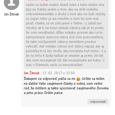
veľmi sa teším reakcii. hneď mám z toho ďalšie dva
tipy na články. jeden o tom, ako na strih malého
videodokumentíku a druhý o tom ako na ľudí. otázky
Ján Žitniak
sú super, lebo ja ani netuším o čom by som mal
písať. všetko sa mi zdá jasné a fádne. :-) zatiaľ len
zhruba: ak ti na konci utekali zábery, tak je to preto,
že som neodhadol dĺžku videjka. presne ako sa to
namysleným autorom stáva. bol som presvedčený,
že také úúúžasnééé zábery nemôžem predsa
vyhodiť. dať videjku rytmus bol dobrý nápad, ale aj
pesnička trvá len chvíľu, aby nezačala byť mimo. :-) a
že na mňa tí ľudia kašlali je smutné aj preto, že tak
ako som nezaujímal ich, tak nezaujímam ani baby. :-)
viac v článkoch, nech sa nevystrieľam.
Ján Žitniak
/
13. 02. 2017 o 13:50
Ďakujem za odpoveď, páčia sa mi
. Určite sa teším
na ďalšie Vaše zaujímavé články a videá, som veľmi
rád, že môžem aj takto spoznávať zaujímavého človeka
a jeho prácu. Držím palce.
odpovedať