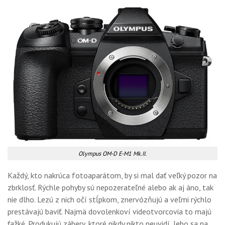
Olympus OM-D E-M1 Mk.II.
Každý, kto nakrúca fotoaparátom, by si mal dať veľký pozor na
zbrklosť. Rýchle pohyby sú nepozerateľné alebo ak aj áno, tak
nie dlho. Lezú z nich očí stĺpkom, znervózňujú a veľmi rýchlo
prestávajú baviť. Najmä dovolenkoví videotvorcovia to majú
ťažké. Produkujú zábery, ktoré nikdy nikto neuvidí, lebo sa na