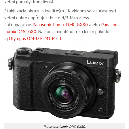
veľmi pomaly. Trpezlivosť!
Stabilizácia obrazu s kvalitným 4K videom sa v súčasnosti
veľmi dobre dopĺňajú u Micro 4/3 Mirrorless
fotoaparátov.
Panasonic Lumix DMC-GX80
alebo
Panasonic
Lumix DMC-G80
. Na konci minulého roka k nim pribudol
aj
Olympus OM-D E-M1 Mk.II
.
Panasonic Lumix DMC-GX80.