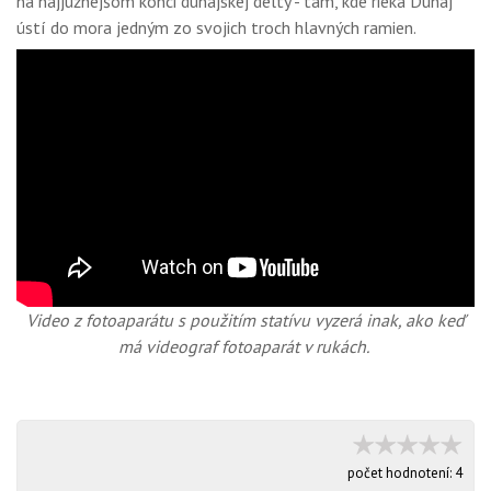
na najjužnejšom konci dunajskej delty - tam, kde rieka Dunaj
ústí do mora jedným zo svojich troch hlavných ramien.
Video z fotoaparátu s použitím statívu vyzerá inak, ako keď
má videograf fotoaparát v rukách.
počet hodnotení:
4