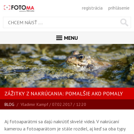
registrácia
prihlásenie
MENU
ÚVOD
MAGAZÍN
VŠETKY ČLÁNKY
RECENZIE
ZÁŽITKY Z NAKRÚCANIA: POMALŠIE AKO POMALY
NOVINKY
BLOG
/
Vladimir Kampf
/ 07.02.2017 / 12:20
BLOG
SPRIEVODCA KÚPOU
Aj fotoaparátmi sa dajú nakrútiť skvelé videá. V nakrúcaní
ŠKOLA FOTOGRAFIE
kamerou a fotoaparátom je stále rozdiel, aj keď sa oba typy