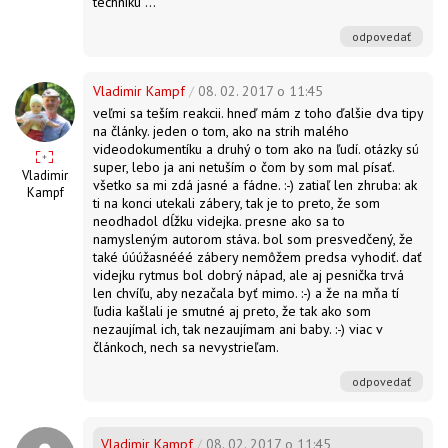
techniku ...
odpovedať
Vladimir Kampf
/
08. 02. 2017 o 11:45
veľmi sa teším reakcii. hneď mám z toho ďalšie dva tipy
na články. jeden o tom, ako na strih malého
videodokumentíku a druhý o tom ako na ľudí. otázky sú
super, lebo ja ani netuším o čom by som mal písať.
Vladimir
všetko sa mi zdá jasné a fádne. :-) zatiaľ len zhruba: ak
Kampf
ti na konci utekali zábery, tak je to preto, že som
neodhadol dĺžku videjka. presne ako sa to
namysleným autorom stáva. bol som presvedčený, že
také úúúžasnééé zábery nemôžem predsa vyhodiť. dať
videjku rytmus bol dobrý nápad, ale aj pesnička trvá
len chvíľu, aby nezačala byť mimo. :-) a že na mňa tí
ľudia kašlali je smutné aj preto, že tak ako som
nezaujímal ich, tak nezaujímam ani baby. :-) viac v
článkoch, nech sa nevystrieľam.
odpovedať
Vladimir Kampf
/
08. 02. 2017 o 11:45