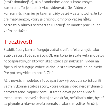
(profesionálnejšie), ako štandardné video s konzumnými
kamerami. To je naopak viac „videovatejšie“. Video z
konzumných kamier je takmer vždy ostré v celej ploche. Je to
pre malý senzor, ktorý je príčinou omnoho väčšej hĺbky
ostrosti. S hĺbkou ostrosti sa u lacnejších kamier pracuje len
veľmi obtiažne.
Trpezlivosť!
Stabilizátory kamier fungujú zatiaľ oveľa efektívnejšie, ako
stabilizátory fotoaparátov. Okrem toho je stále veľa modelov
fotoaparátov, pri ktorých stabilizácia pri nakrúcaní videa na
čipe buď nefunguje vôbec, alebo je stabilizovaný len objektív.
Pre potreby videa mizerné. Žiaľ.
Až v novších modeloch fotoaparátov výrobcovia sprístupnili
veľmi výkonné stabilizátory, ktoré udržia video nerozhýbané či
neroztrasené. Napriek tomu si treba dávať pozor a viac či
menej stabilizoavný prístroj pevne držať, nešklbať s ním, hýbať
sa plynule a hlavne oveľa pomalšie, ako si myslíte, že už je