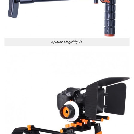
Aputure MagicRig V1.