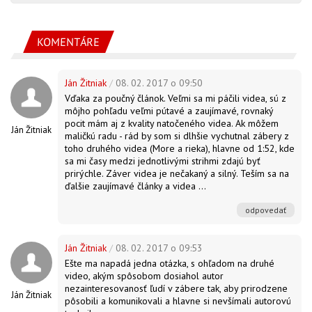
KOMENTÁRE
Ján Žitniak
/
08. 02. 2017 o 09:50
Vďaka za poučný článok. Veľmi sa mi páčili videa, sú z
môjho pohľadu veľmi pútavé a zaujímavé, rovnaký
pocit mám aj z kvality natočeného videa. Ak môžem
Ján Žitniak
maličkú radu - rád by som si dlhšie vychutnal zábery z
toho druhého videa (More a rieka), hlavne od 1:52, kde
sa mi časy medzi jednotlivými strihmi zdajú byť
prirýchle. Záver videa je nečakaný a silný. Teším sa na
ďalšie zaujímavé články a videa ...
odpovedať
Ján Žitniak
/
08. 02. 2017 o 09:53
Ešte ma napadá jedna otázka, s ohľadom na druhé
video, akým spôsobom dosiahol autor
nezainteresovanosť ľudí v zábere tak, aby prirodzene
Ján Žitniak
pôsobili a komunikovali a hlavne si nevšímali autorovú