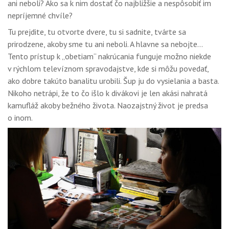
ani neboli? Ako sa k nim dostať čo najbližšie a nespôsobiť im
GALÉRIA
nepríjemné chvíle?
PORADŇA
Tu prejdite, tu otvorte dvere, tu si sadnite, tvárte sa
prirodzene, akoby sme tu ani neboli. A hlavne sa nebojte...
SÚŤAŽE
Tento prístup k „obetiam“ nakrúcania funguje možno niekde
v rýchlom televíznom spravodajstve, kde si môžu povedať,
KALENDÁR AKCIÍ
ako dobre takúto banalitu urobili. Šup ju do vysielania a basta.
WORKSHOPY
Nikoho netrápi, že to čo išlo k divákovi je len akási nahratá
kamufláž akoby bežného života. Naozajstný život je predsa
OBCHOD
o inom.