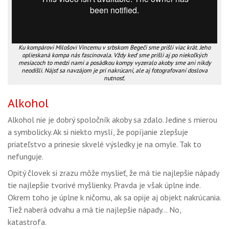
Ku kompárovi Milošovi Vincemu v srbskom Begeči sme prišli viac krát. Jeho
oplieskaná kompa nás fascinovala. Vždy keď sme prišli aj po niekoľkých
mesiacoch to medzi nami a posádkou kompy vyzeralo akoby sme ani nikdy
neodišli. Nájsť sa navzájom je pri nakrúcaní, ale aj fotografovaní doslova
nutnosť.
Alkohol
Alkohol nie je dobrý spoločník akoby sa zdalo. Jedine s mierou
a symbolicky. Ak si niekto myslí, že popíjanie zlepšuje
priateľstvo a prinesie skvelé výsledky je na omyle. Tak to
nefunguje.
Opitý človek si zrazu môže myslieť, že má tie najlepšie nápady
tie najlepšie tvorivé myšlienky. Pravda je však úplne inde.
Okrem toho je úplne k ničomu, ak sa opije aj objekt nakrúcania.
Tiež naberá odvahu a má tie najlepšie nápady... No,
katastrofa.