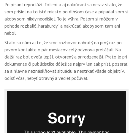
Pri písaní reportáží, fotení a aj nakrúcaní sa neraz stalo, že
som prišiel na to isté miesto po dlhšom čase a pripadal som si
akoby som nikdy neodišiel. To je výhra. Potom si môžem v
pohode rozbaliť „haraburdy“ a nakrúcať, akoby som tam ani
nebol.
Stalo sa nám aj to, že sme rozhovor nahratý na prvý raz po
prvom kontakte o pár mesiacov celý odznova pretáčali. Na
ďalší raz bol oveľa lepší, otvorený a prirodzenejší. Preto je pri
dokumente či publicistike dôležité najprv len tak prísť, pozerať
sa a hlavne neznásilňovať situáciu a nestrkať všade objektív,
odísť včas, nebyť otravný a vedieť počúvať.