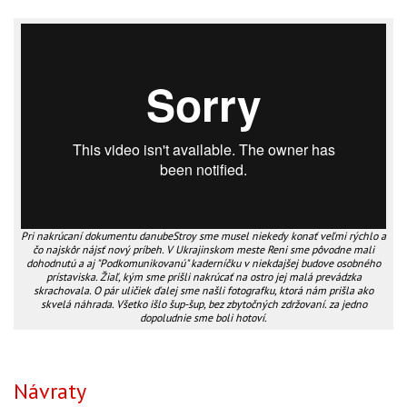
Pri nakrúcaní dokumentu danubeStroy sme musel niekedy konať veľmi rýchlo a
čo najskôr nájsť nový príbeh. V Ukrajinskom meste Reni sme pôvodne mali
dohodnutú a aj "Podkomunikovanú" kaderníčku v niekdajšej budove osobného
prístaviska. Žiaľ, kým sme prišli nakrúcať na ostro jej malá prevádzka
skrachovala. O pár uličiek ďalej sme našli fotografku, ktorá nám prišla ako
skvelá náhrada. Všetko išlo šup-šup, bez zbytočných zdržovaní. za jedno
dopoludnie sme boli hotoví.
Návraty