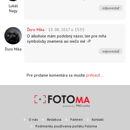
Lukáš
odpovedať
Nagy
Ďuro Mika
/
15. 08. 2017 o 15:35
O alkohole mám podobný názor, len pre mňa
symbolicky znamená asi niečo iné :-P
Ďuro Mika
odpovedať
Pre pridanie komentára sa musíte
prihlásiť...
O nás
Redakcia
Partneri
Kontakt
Podmienky používania portálu Fotoma