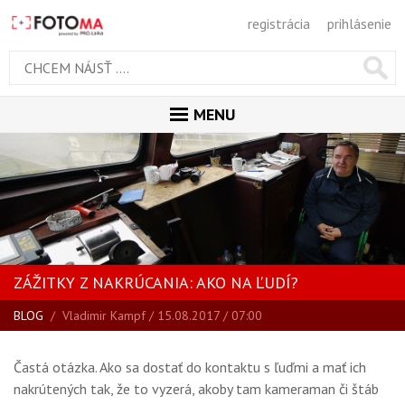
registrácia
prihlásenie
MENU
ÚVOD
MAGAZÍN
VŠETKY ČLÁNKY
RECENZIE
ZÁŽITKY Z NAKRÚCANIA: AKO NA ĽUDÍ?
NOVINKY
BLOG
/
Vladimir Kampf
/ 15.08.2017 / 07:00
BLOG
SPRIEVODCA KÚPOU
Častá otázka. Ako sa dostať do kontaktu s ľuďmi a mať ich
ŠKOLA FOTOGRAFIE
nakrútených tak, že to vyzerá, akoby tam kameraman či štáb