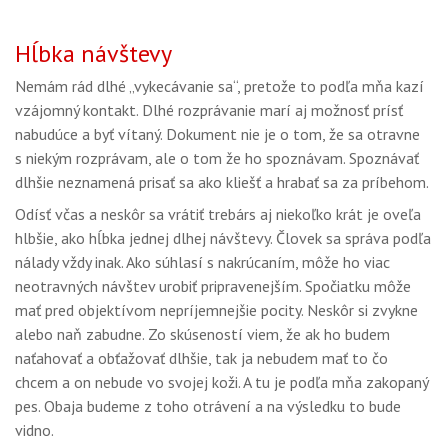
Hĺbka návštevy
Nemám rád dlhé „vykecávanie sa“, pretože to podľa mňa kazí
vzájomný kontakt. Dlhé rozprávanie marí aj možnosť prísť
nabudúce a byť vítaný. Dokument nie je o tom, že sa otravne
s niekým rozprávam, ale o tom že ho spoznávam. Spoznávať
dlhšie neznamená prisať sa ako kliešť a hrabať sa za príbehom.
Odísť včas a neskôr sa vrátiť trebárs aj niekoľko krát je oveľa
hlbšie, ako hĺbka jednej dlhej návštevy. Človek sa správa podľa
nálady vždy inak. Ako súhlasí s nakrúcaním, môže ho viac
neotravných návštev urobiť pripravenejším. Spočiatku môže
mať pred objektívom nepríjemnejšie pocity. Neskôr si zvykne
alebo naň zabudne. Zo skúseností viem, že ak ho budem
naťahovať a obťažovať dlhšie, tak ja nebudem mať to čo
chcem a on nebude vo svojej koži. A tu je podľa mňa zakopaný
pes. Obaja budeme z toho otrávení a na výsledku to bude
vidno.