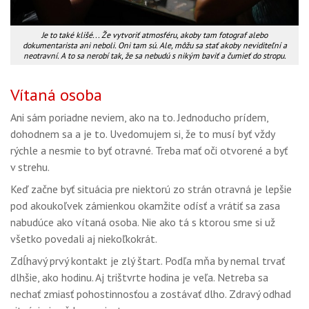
Je to také klišé... Že vytvoriť atmosféru, akoby tam fotograf alebo
dokumentarista ani neboli. Oni tam sú. Ale, môžu sa stať akoby neviditeľní a
neotravní. A to sa nerobí tak, že sa nebudú s nikým baviť a čumieť do stropu.
Vítaná osoba
Ani sám poriadne neviem, ako na to. Jednoducho prídem,
dohodnem sa a je to. Uvedomujem si, že to musí byť vždy
rýchle a nesmie to byť otravné. Treba mať oči otvorené a byť
v strehu.
Keď začne byť situácia pre niektorú zo strán otravná je lepšie
pod akoukoľvek zámienkou okamžite odísť a vrátiť sa zasa
nabudúce ako vítaná osoba. Nie ako tá s ktorou sme si už
všetko povedali aj niekoľkokrát.
Zdĺhavý prvý kontakt je zlý štart. Podľa mňa by nemal trvať
dlhšie, ako hodinu. Aj trištvrte hodina je veľa. Netreba sa
nechať zmiasť pohostinnosťou a zostávať dlho. Zdravý odhad