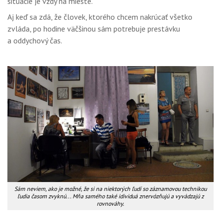
situácie je vždy na mieste.
Aj keď sa zdá, že človek, ktorého chcem nakrúcať všetko
zvláda, po hodine väčšinou sám potrebuje prestávku
a oddychový čas.
Sám neviem, ako je možné, že si na niektorých ľudí so záznamovou technikou
ľudia časom zvyknú... Mňa samého také idividuá znervózňujú a vyvádzajú z
rovnováhy.