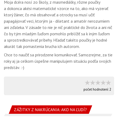
Moja dcéra nosí zo školy, z masmediálky, rôzne poučky
a dokonca akési matematické vzorce na to, ako má vyzerať
ktorý žáner, čo má obsahovať a otrocky sa musí učiť
papagájovať veci, ktorým ja - diletant a amatér nerozumiem
ani zďaleka. V zásade to nie je nič praktické do života a ani nič
čo by tým mladým ľuďom pomohlo priblížiť sa k iným ľuďom
a sprostredkovávať príbehy. Hľadať takéto poučky je hodné
akurát tak pomastenia brucha ich autorom.
Chce to naučiť sa prirodzene komunikovať. Samozrejme, za tie
roky aj ja celkom úspešne manipulujem situáciu podľa svojich
predstáv. :-)
počet hodnotení:
2
ZÁŽITKY Z NAKRÚCANIA: AKO NA ĽUDÍ?