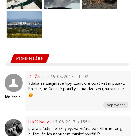
KOMENTÁRE
Ján Žitniak
/
15. 08. 2017 o 12:02
Vďaka za zaujímavé tipy. Článok je opäť veľmi pútavý.
Presne, tie školské poučky sú na dve veci, na viac nie
Ján Žitniak
odpovedať
Lukáš Nagy
/
15. 08. 2017 o 15:34
práca s ľuďmi je vždy výzva. vďaka za užitočné rady,
dúfam, že ich nebudem musieť využiť :P